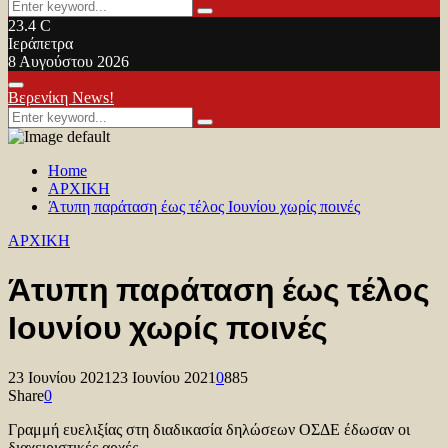
Search
Search
for:
23.4
C
Ιεράπετρα
8 Αυγούστου 2026
Facebook
Twitter
Youtube
Primary
Βερενίκη News!
Menu
Search
Search
for:
Home
ΑΡΧΙΚΗ
Άτυπη παράταση έως τέλος Ιουνίου χωρίς ποινές
ΑΡΧΙΚΗ
Άτυπη παράταση έως τέλος
Ιουνίου χωρίς ποινές
23 Ιουνίου 2021
23 Ιουνίου 2021
0
885
Share
0
Γραμμή ευελιξίας στη διαδικασία δηλώσεων ΟΣΔΕ έδωσαν οι
διαχειριστικές αρχές