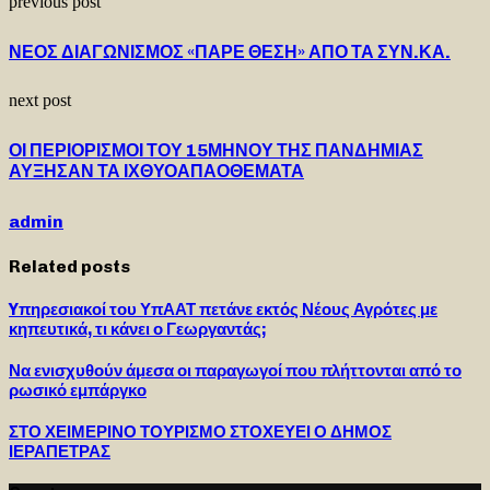
previous post
ΝΕΟΣ ΔΙΑΓΩΝΙΣΜΟΣ «ΠΑΡΕ ΘΕΣΗ» ΑΠΟ ΤΑ ΣΥΝ.ΚΑ.
next post
ΟΙ ΠΕΡΙΟΡΙΣΜΟΙ ΤΟΥ 15ΜΗΝΟΥ ΤΗΣ ΠΑΝΔΗΜΙΑΣ
ΑΥΞΗΣΑΝ ΤΑ ΙΧΘΥΟΑΠΑΟΘΕΜΑΤΑ
admin
Related posts
Yπηρεσιακοί του ΥπΑΑΤ πετάνε εκτός Νέους Αγρότες με
κηπευτικά, τι κάνει ο Γεωργαντάς;
Να ενισχυθούν άμεσα οι παραγωγοί που πλήττονται από το
ρωσικό εμπάργκο
ΣΤΟ ΧΕΙΜΕΡΙΝΟ ΤΟΥΡΙΣΜΟ ΣΤΟΧΕΥΕΙ Ο ΔΗΜΟΣ
ΙΕΡΑΠΕΤΡΑΣ