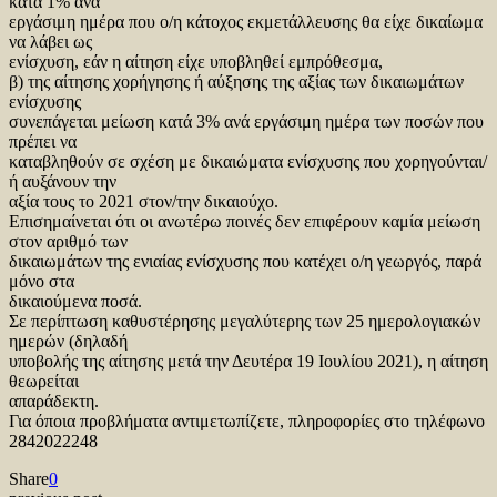
κατά 1% ανά
εργάσιμη ημέρα που ο/η κάτοχος εκμετάλλευσης θα είχε δικαίωμα
να λάβει ως
ενίσχυση, εάν η αίτηση είχε υποβληθεί εμπρόθεσμα,
β) της αίτησης χορήγησης ή αύξησης της αξίας των δικαιωμάτων
ενίσχυσης
συνεπάγεται μείωση κατά 3% ανά εργάσιμη ημέρα των ποσών που
πρέπει να
καταβληθούν σε σχέση με δικαιώματα ενίσχυσης που χορηγούνται/
ή αυξάνουν την
αξία τους το 2021 στον/την δικαιούχο.
Επισημαίνεται ότι οι ανωτέρω ποινές δεν επιφέρουν καμία μείωση
στον αριθμό των
δικαιωμάτων της ενιαίας ενίσχυσης που κατέχει ο/η γεωργός, παρά
μόνο στα
δικαιούμενα ποσά.
Σε περίπτωση καθυστέρησης μεγαλύτερης των 25 ημερολογιακών
ημερών (δηλαδή
υποβολής της αίτησης μετά την Δευτέρα 19 Ιουλίου 2021), η αίτηση
θεωρείται
απαράδεκτη.
Για όποια προβλήματα αντιμετωπίζετε, πληροφορίες στο τηλέφωνο
2842022248
Share
0