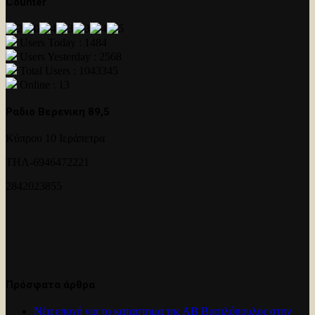
Counter
Users Today : 1484
Users Yesterday : 2568
Total Users : 1043345
Online : 13
Ραδιο Βερενικη 89,5
Κύπρου 10 Ιεράπετρα
ΤΗΛ-6946472221
2842023855
Πρόσφατα άρθρα
Νέα εποχή για το καταστημα της ΑΒ Βασιλόπουλος στην