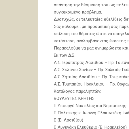
απάντηση την δέσμευση του ως πολιτι
συγκεκριμένο πρόβλημα.
Δυστυχώς, οι τελευταίες εξελίξεις δ
Σας καλούμε , με προσωπική σας παρέ
επίλυση του θέματος ώστε να απεγκλ
κατάσταση, αναλαμβάνοντας έκαστος τ
Παρακαλούμε να μας ενημερώσετε και 
Εκ των Δ.Σ.
Α.Σ. Ιεράπετρας Λασιθίου – Πρ. Γαϊτάν
Α.Σ. Σελίνου Χανίων – Πρ. Χαλκιάς Γεώ
Α.Σ. Σητείας Λασιθίου – Πρ. Τσιφετάκ
Α.Σ. Τυμπακίου Ηρακλείου – Πρ. Ορφα
Κατάλογος παραληπτών:
ΒΟΥΛΕΥΤΕΣ ΚΡΗΤΗΣ
 Υπουργό Ναυτιλίας και Νησιωτικής
 Πολιτικής κ. Ιωάννη Πλακιωτάκη Ιω
 (Β. Λασιθίου)
 Αυγενάκη Ελευθέριο (Β. Ηρακλείου)