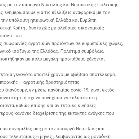
ας με τον υπουργό Ναυτιλίας και Νησιωτικής Πολιτικής
ας ενημερώσουμε για τις εξελίξεις αναφορικά με τον
 την υπόλοιπη ηπειρωτική Ελλάδα και Ευρώπη.
ροτική Κρήτη , δυστυχώς με ολέθριες οικονομικές
ϊόντα, κ.α.
ές συμφωνίες αγροτικών προϊόντων σε ευρωπαϊκές χώρες,
γικό ισοζύγιο της Ελλάδας. Πολύτιμα συμβόλαια
ποκτήθηκαν με πολύ μεγάλη προσπάθεια, χάνονται
τέτοια γεγονότα απαιτεί χρόνο με αβέβαιο αποτέλεσμα,
μπορικής – αγροτικής δραστηριότητας.
υ διανύουμε, εν μέσω πανδημίας covid-19, είναι εκτός
δυνατότητα ή όχι να συνεχίσει να καλύπτεται η
ϊόντα, καθώς επίσης και αν τέτοιες κινήσεις
ερους κανόνες διαχείρισης της έκτακτης ανάγκης που
ι σε συνομιλίες μας με τον υπουργό Ναυτιλίας και
τους τελευταίους 6 μήνες , λαμβάνοντας ως μοναδική