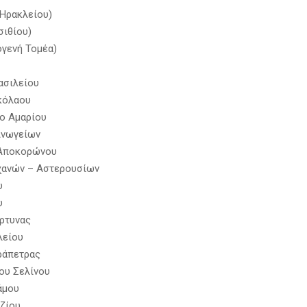
 Ηρακλείου)
σιθίου)
γενή Τομέα)
ασιλείου
κόλαου
ο Αμαρίου
Ανωγείων
 Αποκορώνου
χανών – Αστερουσίων
υ
υ
ρτυνας
λείου
ράπετρας
ου Σελίνου
άμου
ζίου