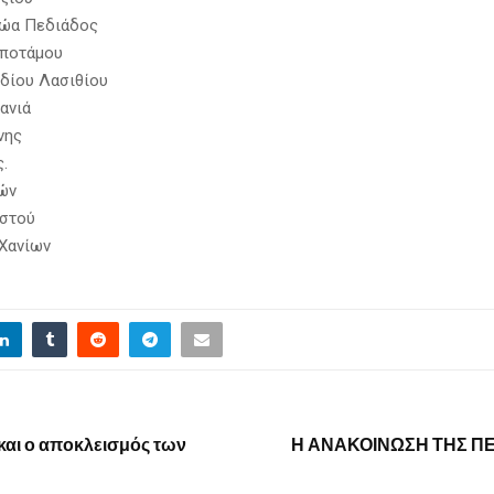
νώα Πεδιάδος
οποτάμου
δίου Λασιθίου
ανιά
νης
.
ών
ιστού
Χανίων
και ο αποκλεισμός των
Η ΑΝΑΚΟΙΝΩΣΗ ΤΗΣ ΠΕ