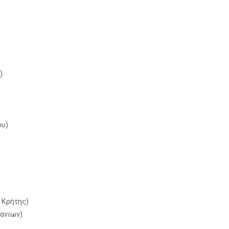
)
ου)
)
 Κρήτης)
ανιων)