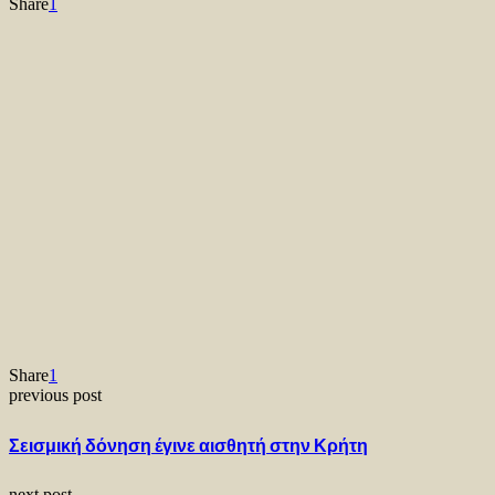
Share
1
Share
1
previous post
Σεισμική δόνηση έγινε αισθητή στην Κρήτη
next post