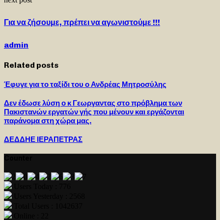
Για να ζήσουμε, πρέπει να αγωνιστούμε !!!
admin
Related posts
Έφυγε για το ταξίδι του ο Ανδρέας Μητροσύλης
Δεν έδωσε λύση ο κ Γεωργαντας στο πρόβλημα των
Πακιστανών εργατών γής που μένουν και εργάζονται
παράνομα στη χώρα μας.
ΔΕΔΔΗΕ ΙΕΡΑΠΕΤΡΑΣ
Counter
Users Today : 776
Users Yesterday : 2568
Total Users : 1042637
Online : 22