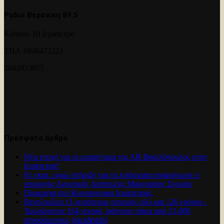
Ραδιο Βερενικη 89,5
Κύπρου 10 Ιεράπετρα
ΤΗΛ-6946472221
2842023855
Πρόσφατα άρθρα
Νέα εποχή για το καταστημα της ΑΒ Βασιλόπουλος στην
Ιεράπετρα!
61 εκατ. ευρώ στήριξη για τα λιπάσματα ανακοίνωσε ο
υπουργός Αγροτικής Ανάπτυξης Μαργαρίτης Σχοινάς
Πυρκαγια στο Κουτσουναρι Ιεραπετρας.
Βενεζουέλα: Ο χειρότερος σεισμός εδώ και 126 χρόνια –
Τουλάχιστον 164 νεκροί, ψάχνουν πάνω από 21.000
αγνοούμενους (pics&vids)