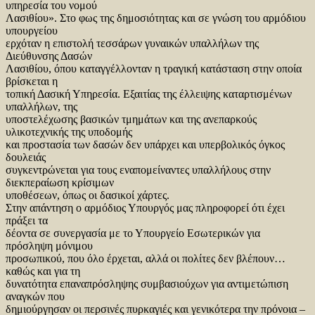
υπηρεσία του νομού
Λασιθίου». Στο φως της δημοσιότητας και σε γνώση του αρμόδιου
υπουργείου
ερχόταν η επιστολή τεσσάρων γυναικών υπαλλήλων της
Διεύθυνσης Δασών
Λασιθίου, όπου καταγγέλλονταν η τραγική κατάσταση στην οποία
βρίσκεται η
τοπική Δασική Υπηρεσία. Εξαιτίας της έλλειψης καταρτισμένων
υπαλλήλων, της
υποστελέχωσης βασικών τμημάτων και της ανεπαρκούς
υλικοτεχνικής της υποδομής
και προστασία των δασών δεν υπάρχει και υπερβολικός όγκος
δουλειάς
συγκεντρώνεται για τους εναπομείναντες υπαλλήλους στην
διεκπεραίωση κρίσιμων
υποθέσεων, όπως οι δασικοί χάρτες.
Στην απάντηση ο αρμόδιος Υπουργός μας πληροφορεί ότι έχει
πράξει τα
δέοντα σε συνεργασία με το Υπουργείο Εσωτερικών για
πρόσληψη μόνιμου
προσωπικού, που όλο έρχεται, αλλά οι πολίτες δεν βλέπουν…
καθώς και για τη
δυνατότητα επαναπρόσληψης συμβασιούχων για αντιμετώπιση
αναγκών που
δημιούργησαν οι περσινές πυρκαγιές και γενικότερα την πρόνοια –