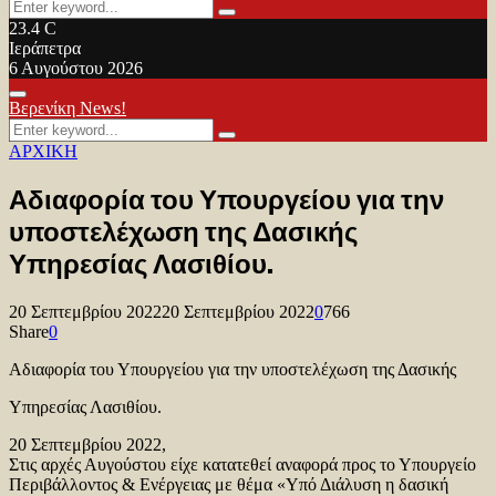
Search
Search
for:
23.4
C
Ιεράπετρα
6 Αυγούστου 2026
Facebook
Twitter
Youtube
Primary
Βερενίκη News!
Menu
Search
Search
for:
ΑΡΧΙΚΗ
Αδιαφορία του Υπουργείου για την
υποστελέχωση της Δασικής
Υπηρεσίας Λασιθίου.
20 Σεπτεμβρίου 2022
20 Σεπτεμβρίου 2022
0
766
Share
0
Αδιαφορία του Υπουργείου για την υποστελέχωση της Δασικής
Υπηρεσίας Λασιθίου.
20 Σεπτεμβρίου 2022,
Στις αρχές Αυγούστου είχε κατατεθεί αναφορά προς το Υπουργείο
Περιβάλλοντος & Ενέργειας με θέμα «Υπό Διάλυση η δασική