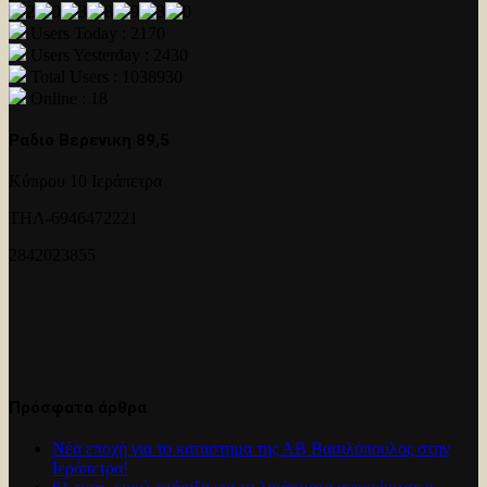
Users Today : 2170
Users Yesterday : 2430
Total Users : 1038930
Online : 18
Ραδιο Βερενικη 89,5
Κύπρου 10 Ιεράπετρα
ΤΗΛ-6946472221
2842023855
Πρόσφατα άρθρα
Νέα εποχή για το καταστημα της ΑΒ Βασιλόπουλος στην
Ιεράπετρα!