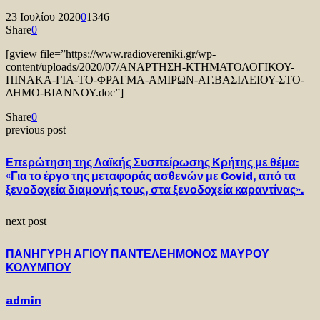
23 Ιουλίου 2020
0
1346
Share
0
[gview file=”https://www.radiovereniki.gr/wp-
content/uploads/2020/07/ΑΝΑΡΤΗΣΗ-ΚΤΗΜΑΤΟΛΟΓΙΚΟΥ-
ΠΙΝΑΚΑ-ΓΙΑ-ΤΟ-ΦΡΑΓΜΑ-ΑΜΙΡΩΝ-ΑΓ.ΒΑΣΙΛΕΙΟΥ-ΣΤΟ-
ΔΗΜΟ-ΒΙΑΝΝΟΥ.doc”]
Share
0
previous post
Επερώτηση της Λαϊκής Συσπείρωσης Κρήτης με θέμα:
«Για το έργο της μεταφοράς ασθενών με Covid, από τα
ξενοδοχεία διαμονής τους, στα ξενοδοχεία καραντίνας».
next post
ΠΑΝΗΓΥΡΗ ΑΓΙΟΥ ΠΑΝΤΕΛΕΗΜΟΝΟΣ ΜΑΥΡΟΥ
ΚΟΛΥΜΠΟΥ
admin