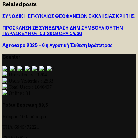
Related posts
ΣΥΝΟΔΙΚΗ ΕΓΚΥΚΛΙΟΣ ΘΕΟΦΑΝΕΙΩΝ ΕΚΚΛΗΣΙΑΣ ΚΡΗΤΗΣ
ΠΡΟΣΚΛΗΣΗ ΣΕ ΣΥΝΕΔΡΙΑΣΗ ΔΗΜ.ΣΥΜΒΟΥΛΙΟΥ ΤΗΝ
ΠΑΡΑΣΚΕΥΗ 04-10-2019 ΩΡΑ 14.30
Agroexpo 2025 – 6 η Αγροτική Έκθεση Ιεράπετρας
Counter
Users Today : 1204
Users Yesterday : 2533
Total Users : 1040497
Online : 31
Ραδιο Βερενικη 89,5
Κύπρου 10 Ιεράπετρα
ΤΗΛ-6946472221
2842023855