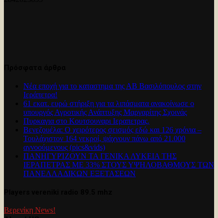
Πρόσφατα άρθρα
Νέα εποχή για το καταστημα της ΑΒ Βασιλόπουλος στην
Ιεράπετρα!
61 εκατ. ευρώ στήριξη για τα λιπάσματα ανακοίνωσε ο
υπουργός Αγροτικής Ανάπτυξης Μαργαρίτης Σχοινάς
Πυρκαγια στο Κουτσουναρι Ιεραπετρας.
Βενεζουέλα: Ο χειρότερος σεισμός εδώ και 126 χρόνια –
Τουλάχιστον 164 νεκροί, ψάχνουν πάνω από 21.000
αγνοούμενους (pics&vids)
ΠΑΝΗΓΥΡΊΖΟΥΝ ΤΑ ΓΕΝΙΚΑ ΛΥΚΕΙΑ ΤΗΣ
ΙΕΡΑΠΕΤΡΑΣ ΜΕ 33% ΣΤΟΥΣ ΥΨΗΛΟΒΑΘΜΟΥΣ ΤΩΝ
ΠΑΝΕΛΛΑΔΙΚΩΝ ΕΞΕΤΑΣΕΩΝ
Players vereniki radio 89.5 mhz
Βερενίκη News!