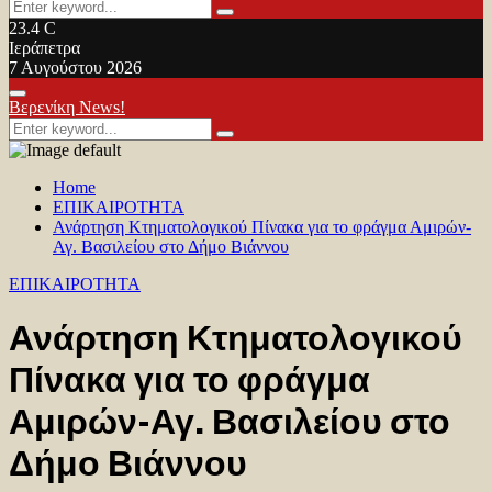
Search
Search
for:
23.4
C
Ιεράπετρα
7 Αυγούστου 2026
Facebook
Twitter
Youtube
Primary
Βερενίκη News!
Menu
Search
Search
for:
Home
ΕΠΙΚΑΙΡΟΤΗΤΑ
Ανάρτηση Κτηματολογικού Πίνακα για το φράγμα Αμιρών-
Αγ. Βασιλείου στο Δήμο Βιάννου
ΕΠΙΚΑΙΡΟΤΗΤΑ
Ανάρτηση Κτηματολογικού
Πίνακα για το φράγμα
Αμιρών-Αγ. Βασιλείου στο
Δήμο Βιάννου