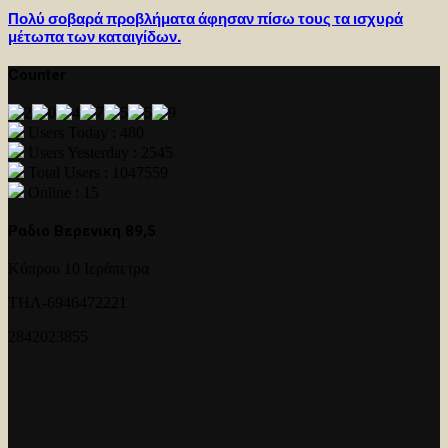
Πολύ σοβαρά προβλήματα άφησαν πίσω τους τα ισχυρά
μέτωπα των καταιγίδων.
Counter
Users Today : 480
Users Yesterday : 2545
Total Users : 1047559
Online : 15
Ραδιο Βερενικη 89,5
Κύπρου 10 Ιεράπετρα
ΤΗΛ-6946472221
2842023855