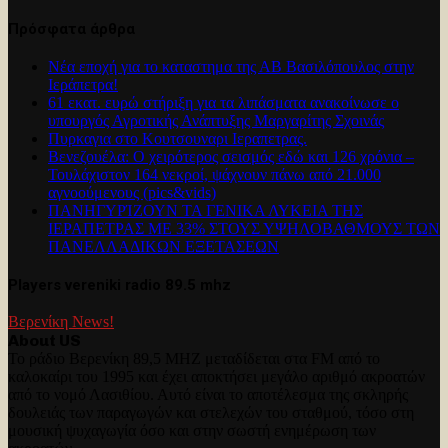
Πρόσφατα άρθρα
Νέα εποχή για το καταστημα της ΑΒ Βασιλόπουλος στην
Ιεράπετρα!
61 εκατ. ευρώ στήριξη για τα λιπάσματα ανακοίνωσε ο
υπουργός Αγροτικής Ανάπτυξης Μαργαρίτης Σχοινάς
Πυρκαγια στο Κουτσουναρι Ιεραπετρας.
Βενεζουέλα: Ο χειρότερος σεισμός εδώ και 126 χρόνια –
Τουλάχιστον 164 νεκροί, ψάχνουν πάνω από 21.000
αγνοούμενους (pics&vids)
ΠΑΝΗΓΥΡΊΖΟΥΝ ΤΑ ΓΕΝΙΚΑ ΛΥΚΕΙΑ ΤΗΣ
ΙΕΡΑΠΕΤΡΑΣ ΜΕ 33% ΣΤΟΥΣ ΥΨΗΛΟΒΑΘΜΟΥΣ ΤΩΝ
ΠΑΝΕΛΛΑΔΙΚΩΝ ΕΞΕΤΑΣΕΩΝ
Players vereniki radio 89.5 mhz
Βερενίκη News!
About US
Το ράδιο Βερενίκη 89,5 MHZ μεταδίδεται στα FM από το
καλοκαίρι του 1995 και έχει αποκτήσει μεγάλο αριθμό ακροατών
από το νομό Λασιθίου. Αυτό είναι το αποτέλεσμα της σκληρής
δουλειάς των παραγωγών και στελεχών του σταθμού, τόσο στη
μουσική ψυχαγωγία όσο και στην σωστή ενημέρωση των