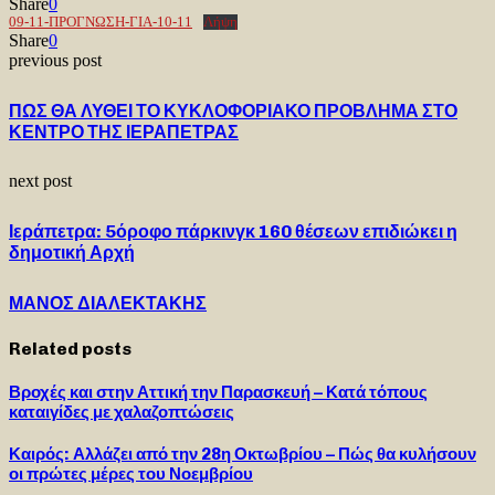
Share
0
09-11-ΠΡΟΓΝΩΣΗ-ΓΙΑ-10-11
Λήψη
Share
0
previous post
ΠΩΣ ΘΑ ΛΥΘΕΙ ΤΟ ΚΥΚΛΟΦΟΡΙΑΚΟ ΠΡΟΒΛΗΜΑ ΣΤΟ
ΚΕΝΤΡΟ ΤΗΣ ΙΕΡΑΠΕΤΡΑΣ
next post
Ιεράπετρα: 5όροφο πάρκινγκ 160 θέσεων επιδιώκει η
δημοτική Αρχή
ΜΑΝΟΣ ΔΙΑΛΕΚΤΑΚΗΣ
Related posts
Βροχές και στην Αττική την Παρασκευή – Κατά τόπους
καταιγίδες με χαλαζοπτώσεις
Καιρός: Αλλάζει από την 28η Οκτωβρίου – Πώς θα κυλήσουν
οι πρώτες μέρες του Νοεμβρίου