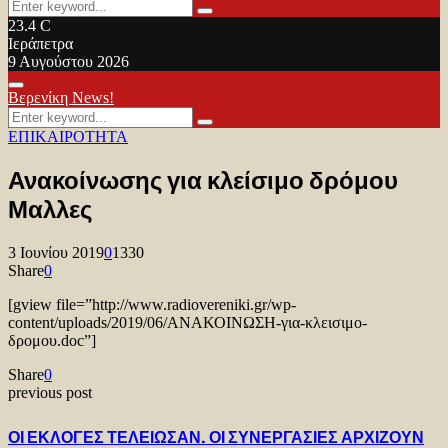
Search
Search
for:
23.4
C
Ιεράπετρα
9 Αυγούστου 2026
Facebook
Twitter
Youtube
Primary
Βερενίκη News!
Menu
Search
Search
for:
ΕΠΙΚΑΙΡΟΤΗΤΑ
Ανακοίνωσης για κλείσιμο δρόμου
Μαλλες
3 Ιουνίου 2019
0
1330
Share
0
[gview file=”http://www.radiovereniki.gr/wp-
content/uploads/2019/06/ΑΝΑΚΟΙΝΩΣΗ-για-κλεισιμο-
δρομου.doc”]
Share
0
previous post
ΟΙ ΕΚΛΟΓΕΣ ΤΕΛΕΙΩΣΑΝ. ΟΙ ΣΥΝΕΡΓΑΣΙΕΣ ΑΡΧΙΖΟΥΝ