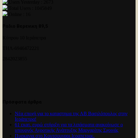
Users Yesterday : 2673
Total Users : 1045849
Online : 16
Ραδιο Βερενικη 89,5
Κύπρου 10 Ιεράπετρα
ΤΗΛ-6946472221
2842023855
Πρόσφατα άρθρα
Νέα εποχή για το καταστημα της ΑΒ Βασιλόπουλος στην
Ιεράπετρα!
61 εκατ. ευρώ στήριξη για τα λιπάσματα ανακοίνωσε ο
υπουργός Αγροτικής Ανάπτυξης Μαργαρίτης Σχοινάς
Πυρκαγια στο Κουτσουναρι Ιεραπετρας.