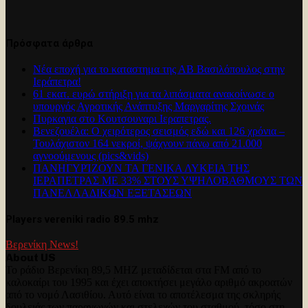
Πρόσφατα άρθρα
Νέα εποχή για το καταστημα της ΑΒ Βασιλόπουλος στην
Ιεράπετρα!
61 εκατ. ευρώ στήριξη για τα λιπάσματα ανακοίνωσε ο
υπουργός Αγροτικής Ανάπτυξης Μαργαρίτης Σχοινάς
Πυρκαγια στο Κουτσουναρι Ιεραπετρας.
Βενεζουέλα: Ο χειρότερος σεισμός εδώ και 126 χρόνια –
Τουλάχιστον 164 νεκροί, ψάχνουν πάνω από 21.000
αγνοούμενους (pics&vids)
ΠΑΝΗΓΥΡΊΖΟΥΝ ΤΑ ΓΕΝΙΚΑ ΛΥΚΕΙΑ ΤΗΣ
ΙΕΡΑΠΕΤΡΑΣ ΜΕ 33% ΣΤΟΥΣ ΥΨΗΛΟΒΑΘΜΟΥΣ ΤΩΝ
ΠΑΝΕΛΛΑΔΙΚΩΝ ΕΞΕΤΑΣΕΩΝ
Players vereniki radio 89.5 mhz
Βερενίκη News!
About US
Το ράδιο Βερενίκη 89,5 MHZ μεταδίδεται στα FM από το
καλοκαίρι του 1995 και έχει αποκτήσει μεγάλο αριθμό ακροατών
από το νομό Λασιθίου. Αυτό είναι το αποτέλεσμα της σκληρής
δουλειάς των παραγωγών και στελεχών του σταθμού, τόσο στη