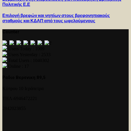
Πολιτικής Ε.Ε
Επιλογή βρεφών και νηπίων στους βρεφονηπιακούς
σταθμούς και ΚΔΑΠ από τους ωφελούμενους
Counter
Users Today : 1009
Users Yesterday : 2533
Total Users : 1040302
Online : 17
Ραδιο Βερενικη 89,5
Κύπρου 10 Ιεράπετρα
ΤΗΛ-6946472221
2842023855