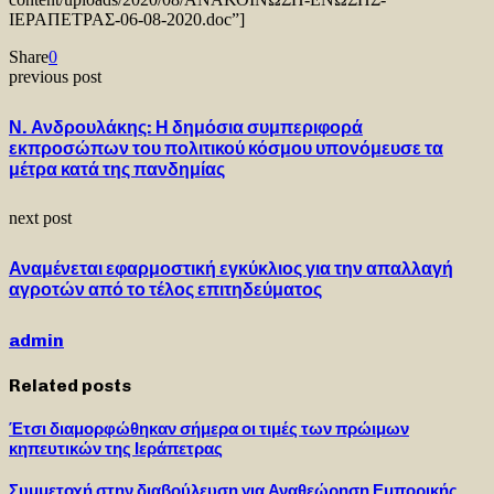
ΙΕΡΑΠΕΤΡΑΣ-06-08-2020.doc”]
Share
0
previous post
Ν. Ανδρουλάκης: Η δημόσια συμπεριφορά
εκπροσώπων του πολιτικού κόσμου υπονόμευσε τα
μέτρα κατά της πανδημίας
next post
Αναμένεται εφαρμοστική εγκύκλιος για την απαλλαγή
αγροτών από το τέλος επιτηδεύματος
admin
Related posts
Έτσι διαμορφώθηκαν σήμερα οι τιμές των πρώιμων
κηπευτικών της Ιεράπετρας
Συμμετοχή στην διαβούλευση για Αναθεώρηση Εμπορικής