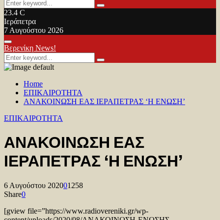
Search
Search
for:
23.4
C
Ιεράπετρα
7 Αυγούστου 2026
Facebook
Twitter
Youtube
Primary
Βερενίκη News!
Menu
Search
Search
for:
Home
ΕΠΙΚΑΙΡΟΤΗΤΑ
ΑΝΑΚΟΙΝΩΣΗ ΕΑΣ ΙΕΡΑΠΕΤΡΑΣ ‘Η ΕΝΩΣΗ’
ΕΠΙΚΑΙΡΟΤΗΤΑ
ΑΝΑΚΟΙΝΩΣΗ ΕΑΣ
ΙΕΡΑΠΕΤΡΑΣ ‘Η ΕΝΩΣΗ’
6 Αυγούστου 2020
0
1258
Share
0
[gview file=”https://www.radiovereniki.gr/wp-
content/uploads/2020/08/ΑΝΑΚΟΙΝΩΣΗ-ΕΝΩΣΗΣ-