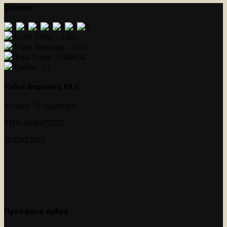
Counter
Users Today : 1561
Users Yesterday : 2533
Total Users : 1040854
Online : 13
Ραδιο Βερενικη 89,5
Κύπρου 10 Ιεράπετρα
ΤΗΛ-6946472221
2842023855
Πρόσφατα άρθρα