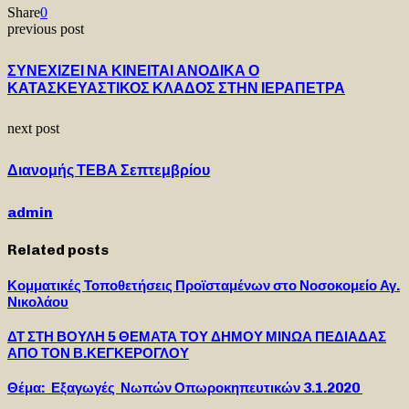
Share
0
previous post
ΣΥΝΕΧΙΖΕΙ ΝΑ ΚΙΝΕΙΤΑΙ ΑΝΟΔΙΚΑ Ο
ΚΑΤΑΣΚΕΥΑΣΤΙΚΟΣ ΚΛΑΔΟΣ ΣΤΗΝ ΙΕΡΑΠΕΤΡΑ
next post
Διανομής ΤΕΒΑ Σεπτεμβρίου
admin
Related posts
Κομματικές Τοποθετήσεις Προϊσταμένων στο Νοσοκομείο Αγ.
Νικολάου
ΔΤ ΣΤΗ ΒΟΥΛΗ 5 ΘΕΜΑΤΑ ΤΟΥ ΔΗΜΟΥ ΜΙΝΩΑ ΠΕΔΙΑΔΑΣ
ΑΠΟ ΤΟΝ Β.ΚΕΓΚΕΡΟΓΛΟΥ
Θέμα: Εξαγωγές Νωπών Οπωροκηπευτικών 3.1.2020