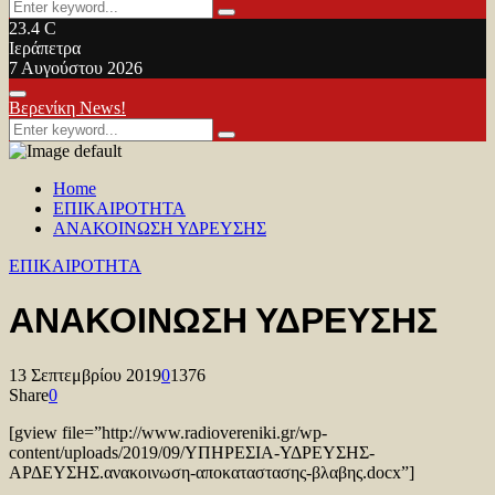
Search
Search
for:
23.4
C
Ιεράπετρα
7 Αυγούστου 2026
Facebook
Twitter
Youtube
Primary
Βερενίκη News!
Menu
Search
Search
for:
Home
ΕΠΙΚΑΙΡΟΤΗΤΑ
ΑΝΑΚΟΙΝΩΣΗ ΥΔΡΕΥΣΗΣ
ΕΠΙΚΑΙΡΟΤΗΤΑ
ΑΝΑΚΟΙΝΩΣΗ ΥΔΡΕΥΣΗΣ
13 Σεπτεμβρίου 2019
0
1376
Share
0
[gview file=”http://www.radiovereniki.gr/wp-
content/uploads/2019/09/ΥΠΗΡΕΣΙΑ-ΥΔΡΕΥΣΗΣ-
ΑΡΔΕΥΣΗΣ.ανακοινωση-αποκαταστασης-βλαβης.docx”]