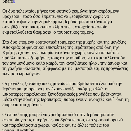
Share
0
Οι δυο τελευταίοι μήνες του φετινού χειμώνα ήταν απρόσμενα
βροχεροί , τόσο όσο έπρεπε, για να ξεδιψάσουν χωρίς να
καταστρέψουν την ξηροθερμική Ιεράπετρα, που σιγά-σιγά
συνηθίζει στο υποτροπικό κλίμα της , στοιχείο το οποίο
εκμεταλλεύεται θαυμάσια ο τουριστικός τομέας.
Στα δυο επόμενα εορταστικά τριήμερα της μικρής και της μεγάλης
Αποκριάς οι φανατικοί επισκέπτες της Ιεράπετρας από όλη την
Κρήτη , έχουν την ευκαιρία να κάνουν χωρίς κανένα απολύτως
πρόβλημα τις εξορμήσεις τους στην ύπαιθρο, να εκμεταλλευτούν
τον αναμενόμενο καλό καιρό, τον ανοιξιάτικο ήλιο , την άπνοια και
τη γαλήνια θάλασσα, σύμφωνα με τις μεσοπρόθεσμες προγνώσεις
των μετεωρολόγων.
Οι μεγάλες ξενοδοχειακές μονάδες που βρίσκονται έξω από την
Ιεράπετρα, μπορεί να μην έχουν ανοίξει ακόμη , αλλά οι
μικρότερες παραλιακές ξενοδοχειακές μονάδες που βρίσκονται
μέσα στην πόλη της Ιεράπετρας, παραμένουν ανοιχτές καθ΄ όλη τη
διάρκεια του χρόνου.
Ο επισκέπτης μπορεί να χρησιμοποιήσει την Ιεράπετρα σαν
αφετηρία για τις ημερήσιες αποδράσεις του, στα γραφικά ορεινά
και παραθαλάσσια χωριά, καθώς και τις άλλες πόλεις του
νομού Λασιθίου.