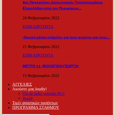
8ος Παγκρήτιος Διαγωνισμός Τυποποιημένου
Ελαιολάδου από την Περιφέρεια…
24 Φεβρουαρίου 2022
ΕΠΙΚΑΙΡΟΤΗΤΑ
«Άμεσα μέτρα στήριξης για τους αγρότες και τους…
21 Φεβρουαρίου 2022
ΕΠΙΚΑΙΡΟΤΗΤΑ
ΜΕΤΡΟ 11 ‘ΒΙΟΛΟΓΙΚΗ ΓΕΩΡΓΙΑ’
15 Φεβρουαρίου 2022
ΑΓΓΕΛΙΕΣ
Ακούστε μας loudly!
On air radio vereniki 89.5
live24
Τιμές αγροτικών προϊόντων
ΠΡΟΓΡΑΜΜΑ ΣΤΑΘΜΟΥ