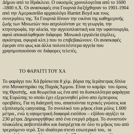
Δήμου από το Ηράκλειο. Ο οικισμός χρονολογείται από το 1600
-1800 π.Χ. Οι ανασκαφές στα Γουρνιά διεξήχθησαν το 1901-1904
από την Αμερικανίδα αρχαιολόγο Harriet Boyd και τους
συνεργάτες της. Τα Γουρνιά δίνουν την εικόνα της καθημερινής
ζωής των Μινωιτών που ασχολούνταν με τη γεωργία, την
κτηνοτροφία, την αλιεία, την αγγειοπλαστική και την υφαντουργία,
αφού αποκαλύφθηκαν διάφορα Μινωικά εργαλεία (σμίλες,
αγκίστρια, σφυριά κλπ.) που το επιβεβαιώνουν. Οι ανασκαφές
έφεραν στο φως και άλλα πολυτελέστερα αγγεία που
χρησιμοποιούσαν σε διάφορες τελετές.
ΤΟ ΦΑΡΑΓΓΙ ΤΟΥ ΧΑ
Το φαράγγι του Χά βρίσκεται 8 χλμ. βόρια της Ιεράπετρας δίπλα
στο Μοναστηράκι της Παχιάς Άμμου. Είναι το καμάρι του όρους
της Θρυπτής, και θεωρείται ως ένα από τα δυσκολότερα φαράγγια
της Ευρώπης το οποίο έχει εξερευνηθεί μόνο απο έμπειρους
ορειβάτες. Για τη διάσχισή του, απαιτούνται τεχνικές γνώσεις και
εξοπλισμός canyoning. Το συνολικό του μήκος είναι μόλις 1.600
μέτρα., ενώ η υψομετρική διαφορά εισόδου – εξόδου αγγίζει τα
230 μέτρα. Δημιουργήθηκε από ένα ενεργό ρήγμα. Το συνιστούν
πλακώδεις ασβεστόλιθοι και διατρέχεται σε όλο το μήκος του από
τρεχούμενο νερό. Στο ιδιαίτερα στενό εσωτερικό του, οι