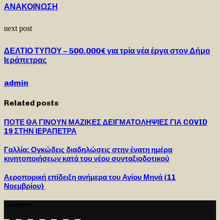
ΑΝΑΚΟΙΝΩΣΗ
next post
ΔΕΛΤΙΟ ΤΥΠΟΥ – 500.000€ για τρία νέα έργα στον Δήμο
Ιεράπετρας
admin
Related posts
ΠΟΤΕ ΘΑ ΓΙΝΟΥΝ ΜΑΖΙΚΕΣ ΔΕΙΓΜΑΤΟΛΗΨΙΕΣ ΓΙΑ COVID
19 ΣΤΗΝ ΙΕΡΑΠΕΤΡΑ
Γαλλία: Ογκώδεις διαδηλώσεις στην ένατη ημέρα
κινητοποιήσεων κατά του νέου συνταξιοδοτικού
Αεροπορική επίδειξη ανήμερα του Αγίου Μηνά (11
Νοεμβρίου)
Counter