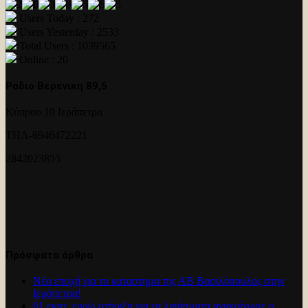
Users Today : 272
Users Yesterday : 2533
Total Users : 1039565
Online : 20
Ραδιο Βερενικη 89,5
Κύπρου 10 Ιεράπετρα
ΤΗΛ-6946472221
2842023855
Πρόσφατα άρθρα
Νέα εποχή για το καταστημα της ΑΒ Βασιλόπουλος στην
Ιεράπετρα!
61 εκατ. ευρώ στήριξη για τα λιπάσματα ανακοίνωσε ο