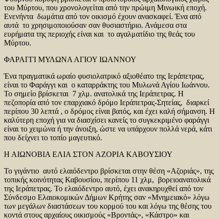
του Μύρτου, που χρονολογείται από την πρώιμη Μινωική εποχή.
Ενενήντα δωμάτια από τον οικισμό έχουν ανασκαφεί. Ένα από
αυτά το χρησιμοποιούσαν σαν θυσιαστήριο. Ανάμεσα στα
ευρήματα της περιοχής είναι και το αγαλματίδιο της θεάς του
Μύρτου.
ΦΑΡΑΓΓΙ ΜΥΛΩΝΑ ΑΓΙΟΥ ΙΩΑΝΝΟΥ
Ένα πραγματικά ωραίο φυσιολατρικό αξιοθέατο της Ιεράπετρας,
είναι το Φαράγγι και ο καταρράκτης του Μυλωνά Αγίου Ιωάννου.
Το σημείο βρίσκεται 7 χλμ. ανατολικά της Ιεράπετρας. Η
πεζοπορία από τον επαρχιακό δρόμο Ιεράπετρας-Σητείας, διαρκεί
περίπου 30 λεπτά , ο δρόμος είναι βατός, και έχει καλή σήμανση. Η
καλύτερη εποχή για να διασχίσει κανείς το συγκεκριμένο φαράγγι
είναι το χειμώνα ή την άνοιξη, ώστε να υπάρχουν πολλά νερά, κάτι
που δείχνει το τοπίο μαγευτικό.
Η ΑΙΩΝΟΒΙΑ ΕΛΙΑ ΣΤΟΝ ΑΖΟΡΙΑ ΚΑΒΟΥΣΙΟΥ
Το γιγάντιο αυτό ελαιόδεντρο βρίσκεται στην θέση «Αζοριάς», της
τοπικής κοινότητας Καβουσίου, περίπου 11 χλμ, βορειοανατολικά
της Ιεράπετρας. Το ελαιόδεντρο αυτό, έχει ανακηρυχθεί από τον
Σύνδεσμο Ελαιοκομικών Δήμων Κρήτης σαν «Μνημειακὀ» λόγω
των μεγάλων διαστάσεων του κορμού του και λόγω της θέσης του
κοντά στους αρχαίους οικισμούς «Βροντἀς», «Κάστρο» και