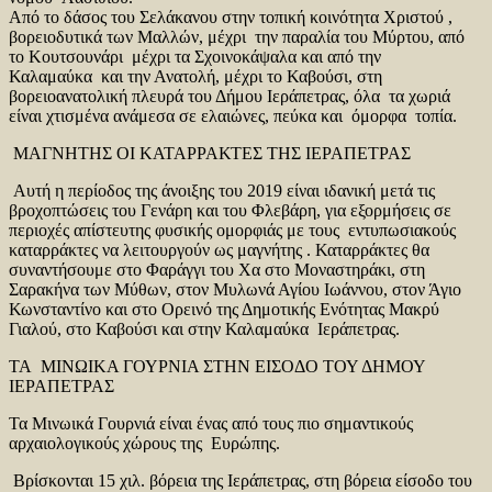
Από το δάσος του Σελάκανου στην τοπική κοινότητα Χριστού ,
βορειοδυτικά των Μαλλών, μέχρι την παραλία του Μύρτου, από
το Κουτσουνάρι μέχρι τα Σχοινοκάψαλα και από την
Καλαμαύκα και την Ανατολή, μέχρι το Καβούσι, στη
βορειοανατολική πλευρά του Δήμου Ιεράπετρας, όλα τα χωριά
είναι χτισμένα ανάμεσα σε ελαιώνες, πεύκα και όμορφα τοπία.
ΜΑΓΝΗΤΗΣ ΟΙ ΚΑΤΑΡΡΑΚΤΕΣ ΤΗΣ ΙΕΡΑΠΕΤΡΑΣ
Αυτή η περίοδος της άνοιξης του 2019 είναι ιδανική μετά τις
βροχοπτώσεις του Γενάρη και του Φλεβάρη, για εξορμήσεις σε
περιοχές απίστευτης φυσικής ομορφιάς με τους εντυπωσιακούς
καταρράκτες να λειτουργούν ως μαγνήτης . Καταρράκτες θα
συναντήσουμε στο Φαράγγι του Χα στο Μοναστηράκι, στη
Σαρακήνα των Μύθων, στον Μυλωνά Αγίου Ιωάννου, στον Άγιο
Κωνσταντίνο και στο Ορεινό της Δημοτικής Ενότητας Μακρύ
Γιαλού, στο Καβούσι και στην Καλαμαύκα Ιεράπετρας.
ΤΑ ΜΙΝΩΙΚΑ ΓΟΥΡΝΙΑ ΣΤΗΝ ΕΙΣΟΔΟ ΤΟΥ ΔΗΜΟΥ
ΙΕΡΑΠΕΤΡΑΣ
Τα Μινωικά Γουρνιά είναι ένας από τους πιο σημαντικούς
αρχαιολογικούς χώρους της Ευρώπης.
Βρίσκονται 15 χιλ. βόρεια της Ιεράπετρας, στη βόρεια είσοδο του