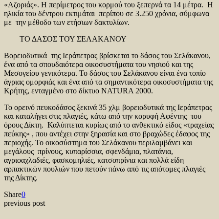
«Αζοριάς». Η περίμετρος του κορμού του ξεπερνά τα 14 μέτρα. H
ηλικία του δέντρου εκτιμάται περίπου σε 3.250 χρόνια, σύμφωνα
με την μέθοδο των ετήσιων δακτυλίων.
ΤΟ ΔΑΣΟΣ ΤΟΥ ΣΕΛΑΚΑΝΟΥ
Βορειοδυτικά της Ιεράπετρας βρίσκεται το δάσος του Σελάκανου,
ένα από τα σπουδαιότερα οικοσυστήματα του νησιού και της
Μεσογείου γενικότερα. Το δάσος του Σελάκανου είναι ένα τοπίο
άγριας ομορφιάς και ένα από τα σημαντικότερα οικοσυστήματα της
Κρήτης, ενταγμένο στο δίκτυο NATURA 2000.
To ορεινό πευκοδάσος ξεκινά 35 χλμ βορειοδυτικά της Ιεράπετρας
και καταλήγει στις πλαγιές, κάτω από την κορυφή Αφέντης του
όρους Δίκτη. Καλύπτεται κυρίως από το ανθεκτικό είδος «τραχείας
πεύκης» , που αντέχει στην ξηρασία και στο βραχώδες έδαφος της
περιοχής. Το οικοσύστημα του Σελάκανου περιλαμβάνει και
μεγάλους πρίνους, κυπαρίσσια, σφενδάμια, πλατάνια,
αγριοαχλαδιές, φασκομηλιές, κατσοπρίνια και πολλά είδη
αρπακτικών πουλιών που πετούν πάνω από τις απότομες πλαγιές
της Δίκτης.
Share
0
previous post