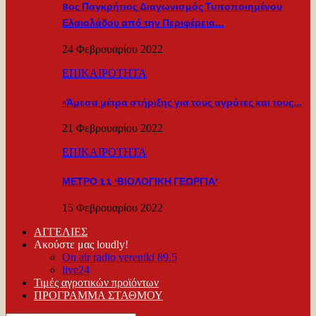
8ος Παγκρήτιος Διαγωνισμός Τυποποιημένου
Ελαιολάδου από την Περιφέρεια…
24 Φεβρουαρίου 2022
ΕΠΙΚΑΙΡΟΤΗΤΑ
«Άμεσα μέτρα στήριξης για τους αγρότες και τους…
21 Φεβρουαρίου 2022
ΕΠΙΚΑΙΡΟΤΗΤΑ
ΜΕΤΡΟ 11 ‘ΒΙΟΛΟΓΙΚΗ ΓΕΩΡΓΙΑ’
15 Φεβρουαρίου 2022
ΑΓΓΕΛΙΕΣ
Ακούστε μας loudly!
On air radio vereniki 89.5
live24
Τιμές αγροτικών προϊόντων
ΠΡΟΓΡΑΜΜΑ ΣΤΑΘΜΟΥ