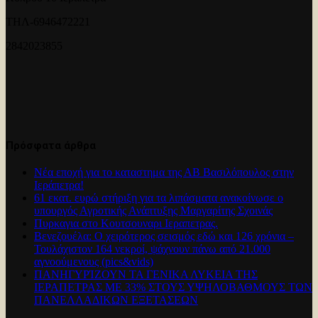
ΤΗΛ-6946472221
2842023855
Πρόσφατα άρθρα
Νέα εποχή για το καταστημα της ΑΒ Βασιλόπουλος στην
Ιεράπετρα!
61 εκατ. ευρώ στήριξη για τα λιπάσματα ανακοίνωσε ο
υπουργός Αγροτικής Ανάπτυξης Μαργαρίτης Σχοινάς
Πυρκαγια στο Κουτσουναρι Ιεραπετρας.
Βενεζουέλα: Ο χειρότερος σεισμός εδώ και 126 χρόνια –
Τουλάχιστον 164 νεκροί, ψάχνουν πάνω από 21.000
αγνοούμενους (pics&vids)
ΠΑΝΗΓΥΡΊΖΟΥΝ ΤΑ ΓΕΝΙΚΑ ΛΥΚΕΙΑ ΤΗΣ
ΙΕΡΑΠΕΤΡΑΣ ΜΕ 33% ΣΤΟΥΣ ΥΨΗΛΟΒΑΘΜΟΥΣ ΤΩΝ
ΠΑΝΕΛΛΑΔΙΚΩΝ ΕΞΕΤΑΣΕΩΝ