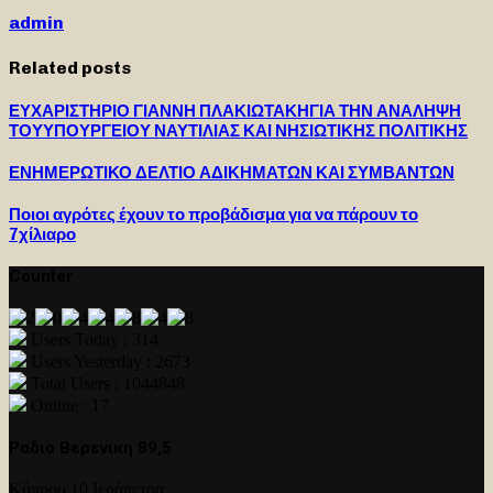
admin
Related posts
ΕΥΧΑΡΙΣΤΗΡΙΟ ΓΙΑΝΝΗ ΠΛΑΚΙΩΤΑΚΗΓΙΑ ΤΗΝ ΑΝΑΛΗΨΗ
ΤΟΥΥΠΟΥΡΓΕΙΟΥ ΝΑΥΤΙΛΙΑΣ ΚΑΙ ΝΗΣΙΩΤΙΚΗΣ ΠΟΛΙΤΙΚΗΣ
ΕΝΗΜΕΡΩΤΙΚΟ ΔΕΛΤΙΟ ΑΔΙΚΗΜΑΤΩΝ ΚΑΙ ΣΥΜΒΑΝΤΩΝ
Ποιοι αγρότες έχουν το προβάδισμα για να πάρουν το
7χίλιαρο
Counter
Users Today : 314
Users Yesterday : 2673
Total Users : 1044848
Online : 17
Ραδιο Βερενικη 89,5
Κύπρου 10 Ιεράπετρα