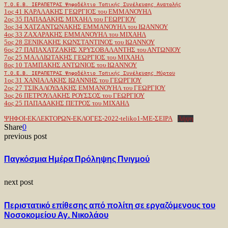
Τ.Ο.Ε.Β. ΙΕΡΑΠΕΤΡΑΣ Ψηφοδέλτιο Τοπικής Συνέλευσης Ανατολής
1ος 41 ΚΑΡΑΛΑΚΗΣ ΓΕΩΡΓΙΟΣ του ΕΜΜΑΝΟΥΗΛ
2ος 35 ΠΑΠΑΔΑΚΗΣ ΜΙΧΑΗΛ του ΓΕΩΡΓΙΟΥ
3ος 34 ΧΑΤΖΑΝΤΩΝΑΚΗΣ ΕΜΜΑΝΟΥΗΛ του ΙΩΑΝΝΟΥ
4ος 33 ΖΑΧΑΡΑΚΗΣ ΕΜΜΑΝΟΥΗΛ του ΜΙΧΑΗΛ
5ος 28 ΞΕΝΙΚΑΚΗΣ ΚΩΝΣΤΑΝΤΙΝΟΣ του ΙΩΑΝΝΟΥ
6ος 27 ΠΑΠΑΧΑΤΖΑΚΗΣ ΧΡΥΣΟΒΑΛΑΝΤΗΣ του ΑΝΤΩΝΙΟΥ
7ος 25 ΜΑΛΛΙΩΤΑΚΗΣ ΓΕΩΡΓΙΟΣ του ΜΙΧΑΗΛ
8ος 10 ΤΑΜΠΑΚΗΣ ΑΝΤΩΝΙΟΣ του ΙΩΑΝΝΟΥ
Τ.Ο.Ε.Β. ΙΕΡΑΠΕΤΡΑΣ Ψηφοδέλτιο Τοπικής Συνέλευσης Μύρτου
1ος 31 ΧΑΝΙΑΛΑΚΗΣ ΙΩΑΝΝΗΣ του ΓΕΩΡΓΙΟΥ
2ος 27 ΤΣΙΚΑΛΟΥΔΑΚΗΣ ΕΜΜΑΝΟΥΗΛ του ΓΕΩΡΓΙΟΥ
3ος 26 ΠΕΤΡΟΥΛΑΚΗΣ ΡΟΥΣΣΟΣ του ΓΕΩΡΓΙΟΥ
4ος 25 ΠΑΠΑΔΑΚΗΣ ΠΕΤΡΟΣ του ΜΙΧΑΗΛ
ΨΗΦΟΙ-ΕΚΛΕΚΤΟΡΩΝ-ΕΚΛΟΓΕΣ-2022-teliko1-ΜΕ-ΣΕΙΡΑ
Λήψη
Share
0
previous post
Παγκόσμια Ημέρα Πρόληψης Πνιγμού
next post
Περιστατικό επίθεσης από πολίτη σε εργαζόμενους του
Νοσοκομείου Αγ. Νικολάου