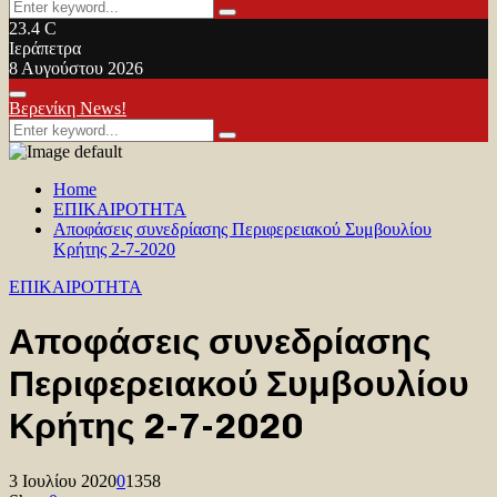
Search
Search
for:
23.4
C
Ιεράπετρα
8 Αυγούστου 2026
Facebook
Twitter
Youtube
Primary
Βερενίκη News!
Menu
Search
Search
for:
Home
ΕΠΙΚΑΙΡΟΤΗΤΑ
Αποφάσεις συνεδρίασης Περιφερειακού Συμβουλίου
Κρήτης 2-7-2020
ΕΠΙΚΑΙΡΟΤΗΤΑ
Αποφάσεις συνεδρίασης
Περιφερειακού Συμβουλίου
Κρήτης 2-7-2020
3 Ιουλίου 2020
0
1358