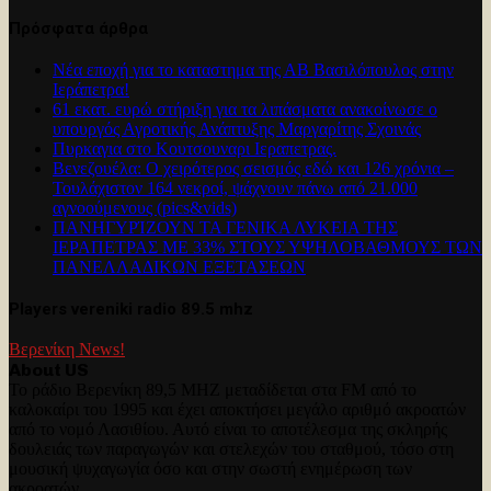
Πρόσφατα άρθρα
Νέα εποχή για το καταστημα της ΑΒ Βασιλόπουλος στην
Ιεράπετρα!
61 εκατ. ευρώ στήριξη για τα λιπάσματα ανακοίνωσε ο
υπουργός Αγροτικής Ανάπτυξης Μαργαρίτης Σχοινάς
Πυρκαγια στο Κουτσουναρι Ιεραπετρας.
Βενεζουέλα: Ο χειρότερος σεισμός εδώ και 126 χρόνια –
Τουλάχιστον 164 νεκροί, ψάχνουν πάνω από 21.000
αγνοούμενους (pics&vids)
ΠΑΝΗΓΥΡΊΖΟΥΝ ΤΑ ΓΕΝΙΚΑ ΛΥΚΕΙΑ ΤΗΣ
ΙΕΡΑΠΕΤΡΑΣ ΜΕ 33% ΣΤΟΥΣ ΥΨΗΛΟΒΑΘΜΟΥΣ ΤΩΝ
ΠΑΝΕΛΛΑΔΙΚΩΝ ΕΞΕΤΑΣΕΩΝ
Players vereniki radio 89.5 mhz
Βερενίκη News!
About US
Το ράδιο Βερενίκη 89,5 MHZ μεταδίδεται στα FM από το
καλοκαίρι του 1995 και έχει αποκτήσει μεγάλο αριθμό ακροατών
από το νομό Λασιθίου. Αυτό είναι το αποτέλεσμα της σκληρής
δουλειάς των παραγωγών και στελεχών του σταθμού, τόσο στη
μουσική ψυχαγωγία όσο και στην σωστή ενημέρωση των
ακροατών.