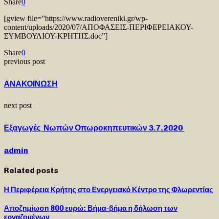
Share
0
[gview file=”https://www.radiovereniki.gr/wp-
content/uploads/2020/07/ΑΠΟΦΑΣΕΙΣ-ΠΕΡΙΦΕΡΕΙΑΚΟΥ-
ΣΥΜΒΟΥΛΙΟΥ-ΚΡΗΤΗΣ.doc”]
Share
0
previous post
ΑΝΑΚΟΙΝΩΣΗ
next post
Εξαγωγές Νωπών Οπωροκηπευτικών 3.7.2020
admin
Related posts
Η Περιφέρεια Κρήτης στο Ενεργειακό Κέντρο της Φλωρεντίας
Αποζημίωση 800 ευρώ: Βήμα-βήμα η δήλωση των
εργαζομένων