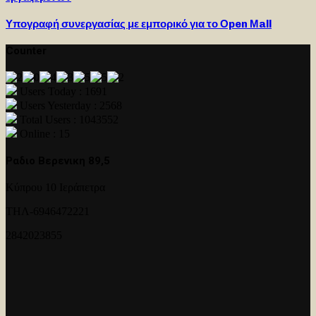
Υπογραφή συνεργασίας με εμπορικό για το Οpen Μall
Counter
Users Today : 1691
Users Yesterday : 2568
Total Users : 1043552
Online : 15
Ραδιο Βερενικη 89,5
Κύπρου 10 Ιεράπετρα
ΤΗΛ-6946472221
2842023855