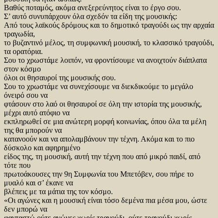
Βαθύς ποταμός, ακόμα ανεξερεύνητος είναι το έργο σου.
Σ’ αυτό συνυπάρχουν όλα σχεδόν τα είδη της μουσικής:
Από τους λαϊκούς δρόμους και το δημοτικό τραγούδι ως την αρχαία
τραγωδία,
το βυζαντινό μέλος, τη συμφωνική μουσική, το κλασσικό τραγούδι,
τα ορατόρια.
Σου το χρωστάμε λοιπόν, να φροντίσουμε να ανοιχτούν διάπλατα
στον κόσμο
όλοι οι θησαυροί της μουσικής σου.
Σου το χρωστάμε να συνεχίσουμε να διεκδικούμε το μεγάλο
όνειρό σου να
φτάσουν στο λαό οι θησαυροί σε όλη την ιστορία της μουσικής,
μέχρι αυτό ατόφιο να
εκπληρωθεί σε μια ανώτερη μορφή κοινωνίας, όπου όλα τα μέλη
της θα μπορούν να
κατανοούν και να απολαμβάνουν την τέχνη. Ακόμα και το πιο
δύσκολο και αφηρημένο
είδος της, τη μουσική, αυτή την τέχνη που από μικρό παιδί, από
τότε που
πρωτοάκουσες την 9η Συμφωνία του Μπετόβεν, σου πήρε το
μυαλό και σ’ έκανε να
βλέπεις με τα μάτια της τον κόσμο.
«Οι αγώνες και η μουσική είναι τόσο δεμένα πια μέσα μου, ώστε
δεν μπορώ να
φανταστώ ούτε αγώνες χωρίς τραγούδι, ούτε τραγούδι χωρίς