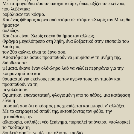
Με τα τραγούδια σου σε αποχαιρετάμε, όπως αξίζει σε εκείνους
που λεβέντικα
ροβόλισαν τον κόσμο.
Και ένας ψίθυρος περνά από στόμα σε στόμα: «Χωρίς τον Μίκη θα
ήμασταν
αλλιώς».
Και έτσι είναι. Χωρίς εσένα θα ήμασταν αλλιώς.
Φράγμα μεγαλόπρεπο στη λήθη, ένα δοξαστικό στην εποποιία του
λαού μας
τον 20ο αιώνα, είναι το έργο σου.
Αποστόμωσε όσους προσπαθούν να μαυρίσουν τη μνήμη της,
διόρθωσε τα
ψέματα, έκανε έναν ολόκληρο λαό να νιώθει περηφάνια για την
κληρονομιά του και
θαυμασμό για εκείνους που με τον αγώνα τους την τιμούν και
προσπαθούν να τη
μεγαλώσουν.
Ορμητική, επαναστατική, φλογισμένη από το πάθος, μια κατάφαση
είναι η
μουσική σου ότι ο κόσμος μας χρειάζεται και μπορεί ν’ αλλάξει.
Με το αστραφτερό σπαθί της, εκτοπίζοντας τον φόβο, την
ηττοπάθεια, την
αδιαφορία, σαλπίζει νέο ξεκίνημα, πυρπολεί τα όνειρα, «πολιορκεί
το “κοίταζε τη
δουλειά σου”», γεμίζει με ήλιο τις καρδιές.