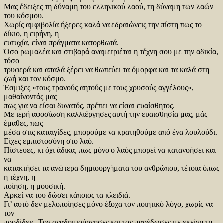
Μας έδειξες τη δύναμη του ελληνικού λαού, τη δύναμη των λαών
του κόσμου.
Χωρίς αμφιβολία ήξερες καλά να εδραιώνεις την πίστη πως το
δίκιο, η ειρήνη, η
ευτυχία, είναι πράγματα κατορθωτά.
Όσο ρωμαλέα και στιβαρά αναμετριέται η τέχνη σου με την αδικία,
τόσο
τρυφερά και απαλά ξέρει να θωπεύει τα όμορφα και τα καλά στη
ζωή και τον κόσμο.
Έσμιξες «τους τρανούς αητούς με τους χρυσούς αγγέλους»,
μαθαίνοντάς μας
πως για να είσαι δυνατός, πρέπει να είσαι ευαίσθητος.
Με ιερή αφοσίωση καλλιέργησες αυτή την ευαισθησία μας, μάς
έμαθες, πως
μέσα στις καταιγίδες, μπορούμε να κρατηθούμε από ένα λουλούδι.
Είχες εμπιστοσύνη στο λαό.
Πίστευες, κι όχι άδικα, πως μόνο ο λαός μπορεί να κατανοήσει και
να
κατακτήσει τα ανώτερα δημιουργήματα του ανθρώπου, τέτοια όπως
η τέχνη, η
ποίηση, η μουσική.
Αρκεί να του δώσει κάποιος τα κλειδιά.
Γι’ αυτό δεν μελοποίησες μόνο έξοχα τον ποιητικό λόγο, χωρίς να
τον
προδίδεις. Τον αναδημιούργησες και τον παρέδωσες με εκείνη τη