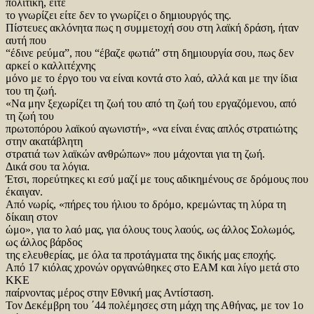
πολιτική, είτε
το γνωρίζει είτε δεν το γνωρίζει ο δημιουργός της.
Πίστευες ακλόνητα πως η συμμετοχή σου στη λαϊκή δράση, ήταν
αυτή που
“έδινε ρεύμα”, που “έβαζε φωτιά” στη δημιουργία σου, πως δεν
αρκεί ο καλλιτέχνης
μόνο με το έργο του να είναι κοντά στο λαό, αλλά και με την ίδια
του τη ζωή.
«Να μην ξεχωρίζει τη ζωή του από τη ζωή του εργαζόμενου, από
τη ζωή του
πρωτοπόρου λαϊκού αγωνιστή», «να είναι ένας απλός στρατιώτης
στην ακατάβλητη
στρατιά των λαϊκών ανθρώπων» που μάχονται για τη ζωή.
Δικά σου τα λόγια.
Έτσι, πορεύτηκες κι εσύ μαζί με τους αδικημένους σε δρόμους που
έκαιγαν.
Από νωρίς, «πήρες του ήλιου το δρόμο, κρεμώντας τη λύρα τη
δίκαιη στον
ώμο», για το λαό μας, για όλους τους λαούς, ως άλλος Σολωμός,
ως άλλος βάρδος
της ελευθερίας, με όλα τα προτάγματα της δικής μας εποχής.
Από 17 κιόλας χρονών οργανώθηκες στο ΕΑΜ και λίγο μετά στο
ΚΚΕ
παίρνοντας μέρος στην Εθνική μας Αντίσταση.
Τον Δεκέμβρη του ΄44 πολέμησες στη μάχη της Αθήνας, με τον 1ο