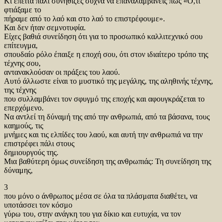
Κι έπειτα πάλι συνήθιζες συχνά να επαναλαμβάνεις πως «Ό,τι
φτιάξαμε το
πήραμε από το λαό και στο λαό το επιστρέφουμε».
Και δεν ήταν σεμνοτυφία.
Είχες βαθιά συνείδηση ότι για το προσωπικό καλλιτεχνικό σου
επίτευγμα,
σπουδαίο ρόλο έπαιξε η εποχή σου, ότι στον ιδιαίτερο τρόπο της
τέχνης σου,
αντανακλούσαν οι πράξεις του λαού.
Αυτό άλλωστε είναι το μυστικό της μεγάλης, της αληθινής τέχνης,
της τέχνης
που συλλαμβάνει τον σφυγμό της εποχής και αφουγκράζεται το
επερχόμενο.
Να αντλεί τη δύναμή της από την ανθρωπιά, από τα βάσανα, τους
καημούς, τις
μνήμες και τις ελπίδες του λαού, και αυτή την ανθρωπιά να την
επιστρέφει πάλι στους
δημιουργούς της.
Μια βαθύτερη όμως συνείδηση της ανθρωπιάς: Τη συνείδηση της
δύναμης,
3
που μόνο ο άνθρωπος μέσα σε όλα τα πλάσματα διαθέτει, να
υποτάσσει τον κόσμο
γύρω του, στην ανάγκη του για δίκιο και ευτυχία, να τον