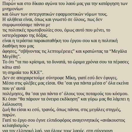
Παρών και στο δίκαιο αγώνα του λαού μας για την κατάργηση των
μνημονίων
και όλων των αντεργατικών εφαρμοστικών νόμων τους.
Η αλήθεια είναι, όπως και γνωστό σε όλους, πως δεν
συμφωνούσαμε πάντα με
τις πολιτικές πρωτοβουλίες σου, όμως αυτό που μένει, το
υστερόγραφο της δόξας,
είναι η τεράστια παρακαταθήκη του έργου σου και η πολιτική
διαθήκη που μας
άφησες, “σβήνοντας τις λεπτομέρειες” και κρατώντας τα “Μεγάλα
Μεγέθη”.
Το ότι “τα πιο κρίσιμα, τα δυνατά, τα ώριμα χρόνια σου τα πέρασες
κάτω από
τη σημαία του ΚΚΕ”.
Δεν σε αποχαιρετούμε σύντροφε Μίκη, γιατί εσύ δεν έφυγες.
Μέσα στις φλέβες μας είσαι. Θα ’σαι για πάντα μέσα σ’ όλα εκείνα
που γι’ αυτά
πολέμησες, θα ’σαι για πάντα σ’ όλους τους ποταμούς του κόσμου.
Κι όταν “θα πάρουν τα όνειρα εκδίκηση” και γύρω μας θα λάμπει η
λιόλουστη
ζωή θα είσαι κι εσύ, τρανός, όπως πάντα, στις μεγάλες στιγμές,
παρών.
Γιατί το έργο σου έγινε ελπιδοφόρος αναγεννητικός «ανάκουστος
κελαηδισμός»
για τον ελληνικό λαό, για όλους τους λαούς, στη σύγχρονη