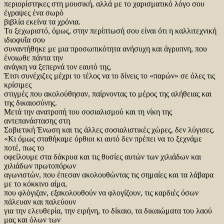
περιορίστηκες στη μουσική, αλλά με το χαρισματικό λόγο σου
έγραψες ένα σωρό
βιβλία εκείνα τα χρόνια.
Το ξεχωριστό, όμως, στην περίπτωσή σου είναι ότι η καλλιτεχνική
ιδιοφυΐα σου
συναντήθηκε με μια προσωπικότητα ανήσυχη και άγρυπνη, που
ένοιωθε πάντα την
ανάγκη να ξεπερνά τον εαυτό της.
Έτσι συνέχιζες μέχρι το τέλος να το δίνεις το «παρών» σε όλες τις
κρίσιμες
στιγμές που ακολούθησαν, παίρνοντας το μέρος της αλήθειας και
της δικαιοσύνης.
Μετά την ανατροπή του σοσιαλισμού και τη νίκη της
αντεπανάστασης στη
Σοβιετική Ένωση και τις άλλες σοσιαλιστικές χώρες, δεν λύγισες.
«Κι όμως σταθήκαμε όρθιοι κι αυτό δεν πρέπει να το ξεχνάμε
ποτέ, πως το
οφείλουμε στα δάκρυα και τις θυσίες αυτών των χιλιάδων και
χιλιάδων πρωτοπόρων
αγωνιστών, που έπεσαν ακολουθώντας τις σημαίες και τα λάβαρα
με το κόκκινο αίμα,
που φλόγιζαν, εξακολουθούν να φλογίζουν, τις καρδιές όσων
πάλευαν και παλεύουν
για την ελευθερία, την ειρήνη, το δίκαιο, τα δικαιώματα του λαού
μας και όλων των