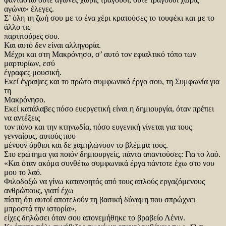
αγώνα» έλεγες.
Σ’ όλη τη ζωή σου με το ένα χέρι κρατούσες το τουφέκι και με το
άλλο τις
παρτιτούρες σου.
Και αυτό δεν είναι αλληγορία.
Μέχρι και στη Μακρόνησο, σ’ αυτό τον εφιαλτικό τόπο των
μαρτυρίων, εσύ
έγραφες μουσική.
Εκεί έγραψες και το πρώτο συμφωνικό έργο σου, τη Συμφωνία για
τη
Μακρόνησο.
Εκεί κατάλαβες πόσο ευεργετική είναι η δημιουργία, όταν πρέπει
να αντέξεις
τον πόνο και την κτηνωδία, πόσο ευγενική γίνεται για τους
γενναίους, αυτούς που
μένουν όρθιοι και δε χαμηλώνουν το βλέμμα τους.
Στο ερώτημα για ποιόν δημιουργείς, πάντα απαντούσες: Για το λαό.
«Και όταν ακόμα συνθέτω συμφωνικά έργα πάντοτε έχω στο νου
μου το λαό.
Φιλοδοξώ να γίνω κατανοητός από τους απλούς εργαζόμενους
ανθρώπους, γιατί έχω
πίστη ότι αυτοί αποτελούν τη βασική δύναμη που σπρώχνει
μπροστά την ιστορία»,
είχες δηλώσει όταν σου απονεμήθηκε το βραβείο Λένιν.