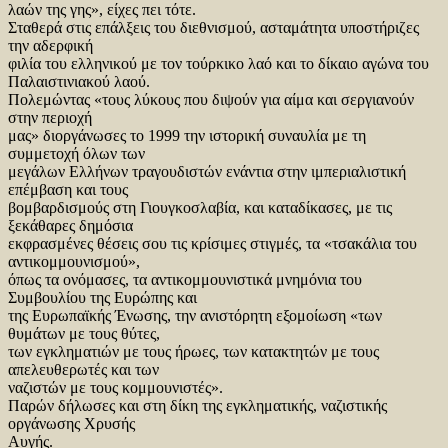
λαών της γης», είχες πει τότε.
Σταθερά στις επάλξεις του διεθνισμού, ασταμάτητα υποστήριζες
την αδερφική
φιλία του ελληνικού με τον τούρκικο λαό και το δίκαιο αγώνα του
Παλαιστινιακού λαού.
Πολεμώντας «τους λύκους που διψούν για αίμα και σεργιανούν
στην περιοχή
μας» διοργάνωσες το 1999 την ιστορική συναυλία με τη
συμμετοχή όλων των
μεγάλων Ελλήνων τραγουδιστών ενάντια στην ιμπεριαλιστική
επέμβαση και τους
βομβαρδισμούς στη Γιουγκοσλαβία, και καταδίκασες, με τις
ξεκάθαρες δημόσια
εκφρασμένες θέσεις σου τις κρίσιμες στιγμές, τα «τσακάλια του
αντικομμουνισμού»,
όπως τα ονόμασες, τα αντικομμουνιστικά μνημόνια του
Συμβουλίου της Ευρώπης και
της Ευρωπαϊκής Ένωσης, την ανιστόρητη εξομοίωση «των
θυμάτων με τους θύτες,
των εγκληματιών με τους ήρωες, των κατακτητών με τους
απελευθερωτές και των
ναζιστών με τους κομμουνιστές».
Παρών δήλωσες και στη δίκη της εγκληματικής, ναζιστικής
οργάνωσης Χρυσής
Αυγής.