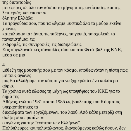
της δικτατορίας
μετέφερες σε όλο τον κόσμο το μήνυμα της αντίστασης και της
λευτεριάς, και έπειτα σε
όλη την Ελλάδα.
Τα τραγούδια σου, που τα λέγαμε μυστικά όλα τα μαύρα εκείνα
χρόνια,
κατέκλυσαν τα πάντα, τις ταβέρνες, τα γιαπιά, τα σχολειά, τα
πανεπιστήμια, τις
εκδρομές, τις συντροφιές, τις διαδηλώσεις.
Στις συγκλονιστικές συναυλίες σου και στα Φεστιβάλ της ΚΝΕ,
μέσα σε μια
4
μέθεξη της μουσικής σου με τον κόσμο, αποθεωνόταν η πίστη πως
με τους αγώνες
μας θα αλλάξουμε τον κόσμο για να ξημερώσει ένα καλύτερο
αύριο.
Τα χρόνια αυτά έδωσες τη μάχη ως υποψήφιος του ΚΚΕ για το
δήμο της
Αθήνας, ενώ το 1981 και το 1985 ως βουλευτής του Κόμματος
υπερασπίστηκες τα
δικαιώματα των εργαζόμενων, του λαού. Από κάθε μετερίζι στη
σκέψη σου πρυτάνευε
ο αγώνας για την “ενότητα των Ελλήνων”.
Πολύπλευρος και πολυτάλαντος, διανοούμενος καθώς ήσουν, δεν