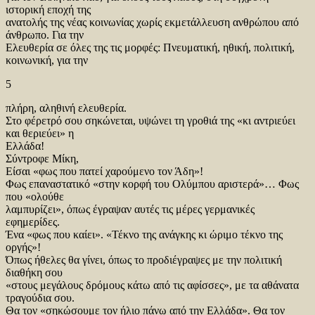
ιστορική εποχή της
ανατολής της νέας κοινωνίας χωρίς εκμετάλλευση ανθρώπου από
άνθρωπο. Για την
Ελευθερία σε όλες της τις μορφές: Πνευματική, ηθική, πολιτική,
κοινωνική, για την
5
πλήρη, αληθινή ελευθερία.
Στο φέρετρό σου σηκώνεται, υψώνει τη γροθιά της «κι αντριεύει
και θεριεύει» η
Ελλάδα!
Σύντροφε Μίκη,
Είσαι «φως που πατεί χαρούμενο τον Άδη»!
Φως επαναστατικό «στην κορφή του Ολύμπου αριστερά»… Φως
που «ολούθε
λαμπυρίζει», όπως έγραψαν αυτές τις μέρες γερμανικές
εφημερίδες.
Ένα «φως που καίει». «Τέκνο της ανάγκης κι ώριμο τέκνο της
οργής»!
Όπως ήθελες θα γίνει, όπως το προδιέγραψες με την πολιτική
διαθήκη σου
«στους μεγάλους δρόμους κάτω από τις αφίσσες», με τα αθάνατα
τραγούδια σου.
Θα τον «σηκώσουμε τον ήλιο πάνω από την Ελλάδα». Θα τον