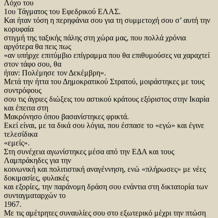
Λόχο του
1ου Τάγματος του Εφεδρικού ΕΛΑΣ.
Και ήταν τόση η περηφάνια σου για τη συμμετοχή σου σ’ αυτή την
κορυφαία
στιγμή της ταξικής πάλης στη χώρα μας, που πολλά χρόνια
αργότερα θα πεις πως
«αν υπήρχε επιτύμβιο επίγραμμα που θα επιθυμούσες να χαραχτεί
στον τάφο σου, θα
ήταν: Πολέμησε τον Δεκέμβρη».
Μετά την ήττα του Δημοκρατικού Στρατού, μοιράστηκες με τους
συντρόφους
σου τις άγριες διώξεις του αστικού κράτους εξόριστος στην Ικαρία
και έπειτα στη
Μακρόνησο όπου βασανίστηκες φρικτά.
Εκεί είναι, με τα δικά σου λόγια, που έσπασε το «εγώ» και έγινε
τελεσίδικα
«εμείς».
Στη συνέχεια αγωνίστηκες μέσα από την ΕΔΑ και τους
Λαμπράκηδες για την
κοινωνική και πολιτιστική αναγέννηση, ενώ «πλήρωσες» με νέες
δοκιμασίες, φυλακές
και εξορίες, την παράνομη δράση σου ενάντια στη δικτατορία των
συνταγματαρχών το
1967.
Με τις αμέτρητες συναυλίες σου στο εξωτερικό μέχρι την πτώση