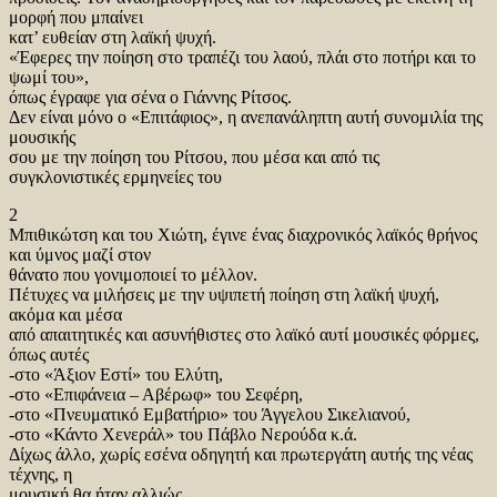
μορφή που μπαίνει
κατ’ ευθείαν στη λαϊκή ψυχή.
«Έφερες την ποίηση στο τραπέζι του λαού, πλάι στο ποτήρι και το
ψωμί του»,
όπως έγραφε για σένα ο Γιάννης Ρίτσος.
Δεν είναι μόνο ο «Επιτάφιος», η ανεπανάληπτη αυτή συνομιλία της
μουσικής
σου με την ποίηση του Ρίτσου, που μέσα και από τις
συγκλονιστικές ερμηνείες του
2
Μπιθικώτση και του Χιώτη, έγινε ένας διαχρονικός λαϊκός θρήνος
και ύμνος μαζί στον
θάνατο που γονιμοποιεί το μέλλον.
Πέτυχες να μιλήσεις με την υψιπετή ποίηση στη λαϊκή ψυχή,
ακόμα και μέσα
από απαιτητικές και ασυνήθιστες στο λαϊκό αυτί μουσικές φόρμες,
όπως αυτές
-στο «Άξιον Εστί» του Ελύτη,
-στο «Επιφάνεια – Αβέρωφ» του Σεφέρη,
-στο «Πνευματικό Εμβατήριο» του Άγγελου Σικελιανού,
-στο «Κάντο Χενεράλ» του Πάβλο Νερούδα κ.ά.
Δίχως άλλο, χωρίς εσένα οδηγητή και πρωτεργάτη αυτής της νέας
τέχνης, η
μουσική θα ήταν αλλιώς.