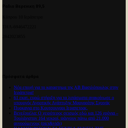
Ραδιο Βερενικη 89,5
Κύπρου 10 Ιεράπετρα
ΤΗΛ-6946472221
2842023855
Πρόσφατα άρθρα
Νέα εποχή για το καταστημα της ΑΒ Βασιλόπουλος στην
Ιεράπετρα!
61 εκατ. ευρώ στήριξη για τα λιπάσματα ανακοίνωσε ο
υπουργός Αγροτικής Ανάπτυξης Μαργαρίτης Σχοινάς
Πυρκαγια στο Κουτσουναρι Ιεραπετρας.
Βενεζουέλα: Ο χειρότερος σεισμός εδώ και 126 χρόνια –
Τουλάχιστον 164 νεκροί, ψάχνουν πάνω από 21.000
αγνοούμενους (pics&vids)