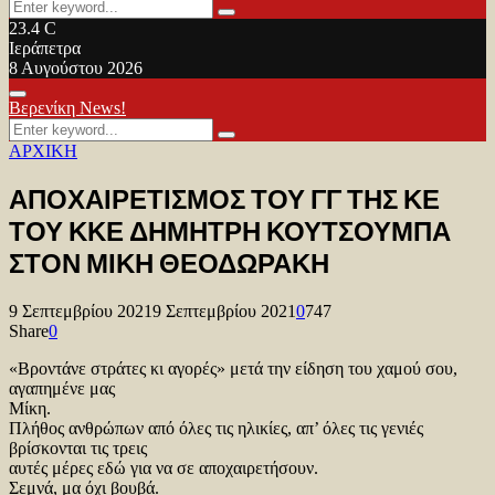
Search
Search
for:
23.4
C
Ιεράπετρα
8 Αυγούστου 2026
Facebook
Twitter
Youtube
Primary
Βερενίκη News!
Menu
Search
Search
for:
ΑΡΧΙΚΗ
ΑΠΟΧΑΙΡΕΤΙΣΜΟΣ ΤΟΥ ΓΓ ΤΗΣ ΚΕ
ΤΟΥ ΚΚΕ ΔΗΜΗΤΡΗ ΚΟΥΤΣΟΥΜΠΑ
ΣΤΟΝ ΜΙΚΗ ΘΕΟΔΩΡΑΚΗ
9 Σεπτεμβρίου 2021
9 Σεπτεμβρίου 2021
0
747
Share
0
«Βροντάνε στράτες κι αγορές» μετά την είδηση του χαμού σου,
αγαπημένε μας
Μίκη.
Πλήθος ανθρώπων από όλες τις ηλικίες, απ’ όλες τις γενιές
βρίσκονται τις τρεις
αυτές μέρες εδώ για να σε αποχαιρετήσουν.
Σεμνά, μα όχι βουβά.