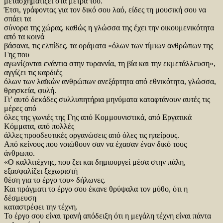
μετασχηματίζει στα μέτρα του.
Έτσι, γράφοντας για τον δικό σου λαό, είδες τη μουσική σου να
σπάει τα
σύνορα της χώρας, καθώς η γλώσσα της έχει την οικουμενικότητα
από τα κοινά
βάσανα, τις ελπίδες, τα οράματα «όλων των τίμιων ανθρώπων της
Γης που
αγωνίζονται ενάντια στην τυραννία, τη βία και την εκμετάλλευση»,
αγγίζει τις καρδιές
όλων των λαϊκών ανθρώπων ανεξάρτητα από εθνικότητα, γλώσσα,
θρησκεία, φυλή.
Γι’ αυτό δεκάδες συλλυπητήρια μηνύματα καταφτάνουν αυτές τις
μέρες από
όλες της γωνιές της Γης από Κομμουνιστικά, από Εργατικά
Κόμματα, από πολλές
άλλες προοδευτικές οργανώσεις από όλες τις ηπείρους.
Από κείνους που νοιώθουν σαν να έχασαν έναν δικό τους
άνθρωπο.
«Ο καλλιτέχνης, που ζει και δημιουργεί μέσα στην πάλη,
εξασφαλίζει ξεχωριστή
θέση για το έργο του» δήλωνες.
Και πράγματι το έργο σου έκανε θρύψαλα τον μύθο, ότι η
δέσμευση
καταστρέφει την τέχνη.
Το έργο σου είναι τρανή απόδειξη ότι η μεγάλη τέχνη είναι πάντα