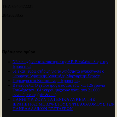
ΤΗΛ-6946472221
2842023855
Πρόσφατα άρθρα
Νέα εποχή για το καταστημα της ΑΒ Βασιλόπουλος στην
Ιεράπετρα!
61 εκατ. ευρώ στήριξη για τα λιπάσματα ανακοίνωσε ο
υπουργός Αγροτικής Ανάπτυξης Μαργαρίτης Σχοινάς
Πυρκαγια στο Κουτσουναρι Ιεραπετρας.
Βενεζουέλα: Ο χειρότερος σεισμός εδώ και 126 χρόνια –
Τουλάχιστον 164 νεκροί, ψάχνουν πάνω από 21.000
αγνοούμενους (pics&vids)
ΠΑΝΗΓΥΡΊΖΟΥΝ ΤΑ ΓΕΝΙΚΑ ΛΥΚΕΙΑ ΤΗΣ
ΙΕΡΑΠΕΤΡΑΣ ΜΕ 33% ΣΤΟΥΣ ΥΨΗΛΟΒΑΘΜΟΥΣ ΤΩΝ
ΠΑΝΕΛΛΑΔΙΚΩΝ ΕΞΕΤΑΣΕΩΝ