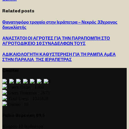
Related posts
Θανατηφόρο τροχαίο στην Ιεράπετρα – Νεκρός 33χρονος
δικυκλίστής
ΑΝΑΣΤΑΤΟΙ ΟΙ ΑΓΡΟΤΕΣ ΓΙΑ ΤΗΝ ΠΑΡΑΠΟΜΠΗ ΣΤΟ
ΑΓΡΟΤΟΔΙΚΕΙΟ 10 ΣΥΝΑΔΕΛΦΩΝ ΤΟΥΣ
ΑΔΙΚΑΙΟΛΟΓΗΤΗ ΚΑΘΥΣΤΕΡΗΣΗ ΓΙΑ ΤΗ ΡΑΜΠΑ ΑμΕΑ
ΣΤΗΝ ΠΑΡΑΛΙΑ ΤΗΣ ΙΕΡΑΠΕΤΡΑΣ
Counter
Users Today : 1304
Users Yesterday : 2673
Total Users : 1045838
Online : 18
Ραδιο Βερενικη 89,5
Κύπρου 10 Ιεράπετρα