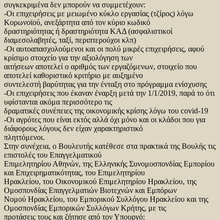
συγκεκριμένα δεν μπορούν να συμμετέχουν:
-Οι επιχειρήσεις με μειωμένο κύκλο εργασίας (τζίρος) λόγω
Κορωνοϊού, ανεξάρτητα από τον κύριο κωδικό
δραστηριότητας ή δραστηριότητα ΚΑΔ (ασφαλιστικοί
διαμεσολαβητές, ταξί, περιπτερούχοι κλπ)
-Οι αυτοαπασχολούμενοι και οι πολύ μικρές επιχειρήσεις, αφού
κρίσιμο στοιχείο για την αξιολόγηση των
αιτήσεων αποτελεί ο αριθμός των εργαζόμενων, στοιχείο που
αποτελεί καθοριστικό κριτήριο με αυξημένο
συντελεστή βαρύτητας για την ένταξη στο πρόγραμμα ενίσχυσης
-Οι επιχειρήσεις που έκαναν έναρξη μετά την 1/1/2019, παρά το ότι
υφίστανται ακόμα περισσότερο τις
δραματικές συνέπειες της οικονομικής κρίσης λόγω του covid-19
-Οι αγρότες που είναι εκτός αλλά όχι μόνο και οι κλάδοι που για
διάφορους λόγους δεν είχαν χαρακτηριστικό
πληττόμενοι.
Στην συνέχεια, ο Βουλευτής κατέθεσε στα πρακτικά της Βουλής τις
επιστολές του Επαγγελματικού
Επιμελητηρίου Αθηνών, της Ελληνικής Συνομοσπονδίας Εμπορίου
και Επιχειρηματικότητας, του Επιμελητηρίου
Ηρακλείου, του Οικονομικού Επιμελητηρίου Ηρακλείου, της
Ομοσπονδίας Επαγγελματιών Βιοτεχνών και Εμπόρων
Νομού Ηρακλείου, του Εμπορικού Συλλόγου Ηρακλείου και της
Ομοσπονδίας Εμπορικών Συλλόγων Κρήτης, με τις
προτάσεις τους και ζήτησε από τον Υπουργό: