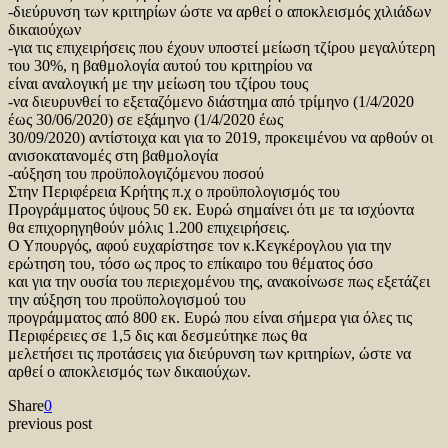
-διεύρυνση των κριτηρίων ώστε να αρθεί ο αποκλεισμός χιλιάδων
δικαιούχων
-για τις επιχειρήσεις που έχουν υποστεί μείωση τζίρου μεγαλύτερη
του 30%, η βαθμολογία αυτού του κριτηρίου να
είναι αναλογική με την μείωση του τζίρου τους
-να διευρυνθεί το εξεταζόμενο διάστημα από τρίμηνο (1/4/2020
έως 30/06/2020) σε εξάμηνο (1/4/2020 έως
30/09/2020) αντίστοιχα και για το 2019, προκειμένου να αρθούν οι
ανισοκατανομές στη βαθμολογία
-αύξηση του προϋπολογιζόμενου ποσού
Στην Περιφέρεια Κρήτης π.χ ο προϋπολογισμός του
Προγράμματος ύψους 50 εκ. Ευρώ σημαίνει ότι με τα ισχύοντα
θα επιχορηγηθούν μόλις 1.200 επιχειρήσεις.
Ο Υπουργός, αφού ευχαρίστησε τον κ.Κεγκέρογλου για την
ερώτηση του, τόσο ως προς το επίκαιρο του θέματος όσο
και για την ουσία του περιεχομένου της, ανακοίνωσε πως εξετάζει
την αύξηση του προϋπολογισμού του
προγράμματος από 800 εκ. Ευρώ που είναι σήμερα για όλες τις
Περιφέρειες σε 1,5 δις και δεσμεύτηκε πως θα
μελετήσει τις προτάσεις για διεύρυνση των κριτηρίων, ώστε να
αρθεί ο αποκλεισμός των δικαιούχων.
Share
0
previous post