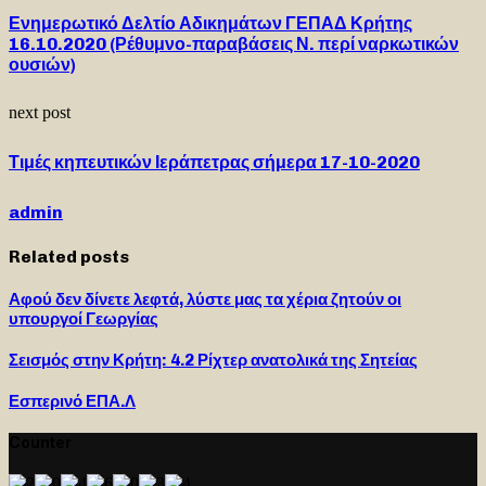
Ενημερωτικό Δελτίο Αδικημάτων ΓΕΠΑΔ Κρήτης
16.10.2020 (Ρέθυμνο-παραβάσεις Ν. περί ναρκωτικών
ουσιών)
next post
Τιμές κηπευτικών Ιεράπετρας σήμερα 17-10-2020
admin
Related posts
Αφού δεν δίνετε λεφτά, λύστε μας τα χέρια ζητούν οι
υπουργοί Γεωργίας
Σεισμός στην Κρήτη: 4.2 Ρίχτερ ανατολικά της Σητείας
Εσπερινό ΕΠΑ.Λ
Counter