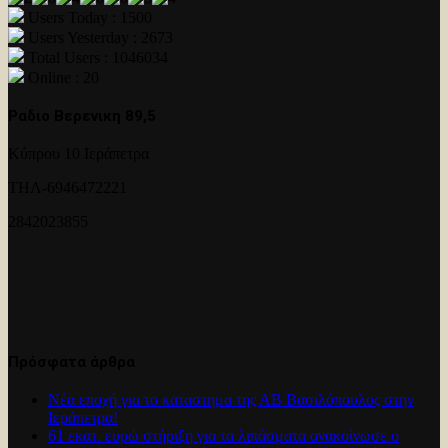
Users Today : 1500
Users Yesterday : 2673
Total Users : 1046034
Online : 20
Ραδιο Βερενικη 89,5
Κύπρου 10 Ιεράπετρα
ΤΗΛ-6946472221
2842023855
Πρόσφατα άρθρα
Νέα εποχή για το καταστημα της ΑΒ Βασιλόπουλος στην
Ιεράπετρα!
61 εκατ. ευρώ στήριξη για τα λιπάσματα ανακοίνωσε ο