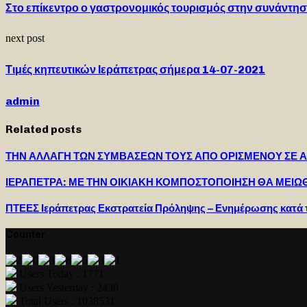
Στο επίκεντρο ο γαστρονομικός τουρισμός στην συνάντη
next post
Τιμές κηπευτικών Ιεράπετρας σήμερα 14-07-2021
admin
Related posts
ΤΗΝ ΑΛΛΑΓΗ ΤΩΝ ΣΥΜΒΑΣΕΩΝ ΤΟΥΣ ΑΠΟ ΟΡΙΣΜΕΝΟΥ ΣΕ Α
ΙΕΡΑΠΕΤΡΑ: ΜΕ ΤΗΝ ΟΙΚΙΑΚΗ ΚΟΜΠΟΣΤΟΠΟΙΗΣΗ ΘΑ ΜΕΙΩ
ΠΤΕΕΣ Ιεράπετρας Εκστρατεία Πρόληψης – Ενημέρωσης κατά τ
Counter
Users Today : 1771
Users Yesterday : 2430
Total Users : 1038531