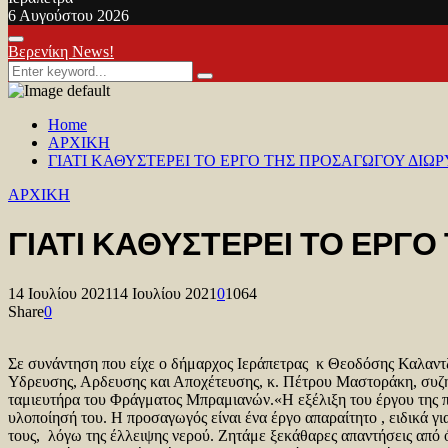
6 Αυγούστου 2026
Facebook
Twitter
Youtube
Primary
Βερενίκη News!
Menu
Search
Search
for:
Home
ΑΡΧΙΚΗ
ΓΙΑΤΙ ΚΑΘΥΣΤΕΡΕΙ ΤΟ ΕΡΓΟ ΤΗΣ ΠΡΟΣΑΓΩΓΟΥ ΔΙΩ
ΑΡΧΙΚΗ
ΓΙΑΤΙ ΚΑΘΥΣΤΕΡΕΙ ΤΟ ΕΡΓ
14 Ιουλίου 2021
14 Ιουλίου 2021
0
1064
Share
0
Σε συνάντηση που είχε ο δήμαρχος Ιεράπετρας κ Θεοδόσης Καλαν
Υδρευσης, Αρδευσης και Αποχέτευσης, κ. Πέτρου Μαστοράκη, συζη
ταμιευτήρα του Φράγματος Μπραμιανών.«Η εξέλιξη του έργου της π
υλοποίησή του. Η προσαγωγός είναι ένα έργο απαραίτητο , ειδικά γ
τους, λόγω της έλλειψης νερού. Ζητάμε ξεκάθαρες απαντήσεις α