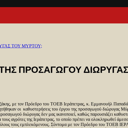
ΡΥΓΑΣ ΤΟΥ ΜΥΡΤΟΥ;
Ο ΤΗΣ ΠΡΟΣΑΓΩΓΟΥ ΔΙΩΡΥΓΑΣ
τζάκης, με τον Πρόεδρο του ΤΟΕΒ Ιεράπετρας, κ. Εμμανουήλ Παπαδ
τήθηκαν οι καθυστερήσεις του έργου της προσαγωγού διώρυγας Μύρ
ροσαγωγού διώρυγας δεν μας ικανοποιεί, καθώς παρουσιάζει καθυστε
ια τους αγρότες της Ιεράπετρας, το οποίο πρέπει να ολοκληρωθεί άμεσ
πό όλους τους εμπλεκόμενους. Σύντομα με τον Πρόεδρο του ΤΟΕΒ 