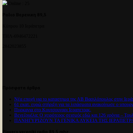
Online : 25
Ραδιο Βερενικη 89,5
Κύπρου 10 Ιεράπετρα
ΤΗΛ-6946472221
2842023855
Πρόσφατα άρθρα
Νέα εποχή για το καταστημα της ΑΒ Βασιλόπουλος στην Ιερά
61 εκατ. ευρώ στήριξη για τα λιπάσματα ανακοίνωσε ο υπουρ
Πυρκαγια στο Κουτσουναρι Ιεραπετρας.
Βενεζουέλα: Ο χειρότερος σεισμός εδώ και 126 χρόνια – Του
ΠΑΝΗΓΥΡΊΖΟΥΝ ΤΑ ΓΕΝΙΚΑ ΛΥΚΕΙΑ ΤΗΣ ΙΕΡΑΠΕΤ
Players vereniki radio 89.5 mhz