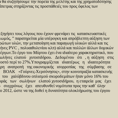
θα συζητήσουμε την πορεία της μελέτης και της χρηματοδότησης
τρας στηρίζοντας τις προσπάθειές του προς όφελος των
ξηγήσει τους λόγους που έχουν φρενάρει τις κατασκευαστικές
Σολωμός, ” παρατηρείται μία υπέρογκη και απρόβλεπτη αύξηση των
ρώτων υλών, την μεταποίηση και παραγωγή υλικών αλλά και τις
ωλήνες PVC , πολυαιθυλενίου κλπ) αλλά και πολλών άλλων δομικών
ων.Το έργο του Μύρτου έχει ένα ιδιαίτερο χαρακτηριστικό, που
, οι σωλήνες ελατού χυτοσιδήρου. Δεδομένου ότι , η αύξηση στις
οσοστό περί το 27%.Υπογραμμίζεται ιδιαιτέρως η ιδιαιτερότητα
ρη ανατροπή της οικονομικής ισορροπίας της σύμβασης σε
ΒΟΑΚ «Γούρνες-Χερσόνησος», στην κοινοπραξία κατασκευής
 του χαλύβδινου οπλισμού σκυροδεμάτων ήταν μόνο 16% του
γοράς των σωλήνων ελατού χυτοσιδήρου, η εταιρεία μας έχει
γχρόνως έχει απευθυνθεί νομότυπα προς την καθ΄ ύλην
ο 2012, ώστε να της δοθεί η δυνατότητα ολοκλήρωσης του έργου