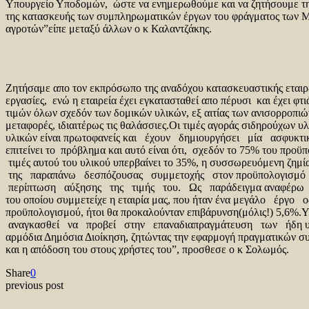
Υπουργείο Υποδομών, ώστε να ενημερωθούμε και να ζητήσουμε την 
της κατασκευής των συμπληρωματικών έργων του φράγματος των Μπ
αγροτών”είπε μεταξύ άλλων ο κ Καλαντζάκης.
Ζητήσαμε απο τον εκπρόσωπο της αναδόχου κατασκευαστικής εταιρεί
εργασίες, ενώ η εταιρεία έχει εγκατασταθεί απο πέρυσι και έχει φτ
τιμών όλων σχεδόν των δομικών υλικών, εξ αιτίας των ανισορροπι
μεταφορές, ιδιαιτέρως τις θαλάσσιες.Οι τιμές αγοράς σιδηρούχων
υλικών είναι πρωτοφανείς και έχουν δημιουργήσει μία ασφυκτικ
επιτείνει το πρόβλημα και αυτό είναι ότι, σχεδόν το 75% του πρ
τιμές αυτού του υλικού υπερβαίνει το 35%, η συσσωρευόμενη ζημί
της παραπάνω δεσπόζουσας συμμετοχής στον προϋπολογισμό
περίπτωση αύξησης της τιμής του. Ως παράδειγμα αναφέρω
του οποίου συμμετείχε η εταιρία μας, που ήταν ένα μεγάλο έ
προϋπολογισμού, ήτοι θα προκαλούνταν επιβάρυνση(μόλις!) 5,
αναγκασθεί να προβεί στην επαναδιαπραγμάτευση των ήδη υπ
αρμόδια Δημόσια Διοίκηση, ζητώντας την εφαρμογή πραγματικών συ
και η απόδοση του στους χρήστες του”, προσθεσε ο κ Σολωμός.
Share
0
previous post