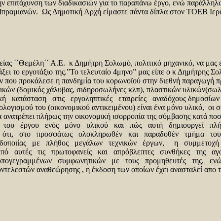
επιτάχυνση των διαδικασιών για το παραπάνω έργο, ενώ παράλληλα 
ραμιανών. Ως Δημοτική Αρχή είμαστε πάντα δίπλα στον ΤΟΕΒ Ιεράπε
ας ˊˊΘεμέληˊˊ Α.Ε. κ Δημήτρη Σολωμό, πολιτικό μηχανικό, να μας ε
ιάξει το εργοτάξιο της.”Το τελευταίο 4μηνο” μας είπε ο κ Δημήτρης 
ών που προκάλεσε η πανδημία του κορωνοϊού στην διεθνή παραγωγή π
 υλικών (δομικός χάλυβας, σιδηροσωλήνες κλπ), πλαστικών υλικών(σ
ή κατάσταση στις εργοληπτικές εταιρείες αναδόχους δημοσίων έργ
οϋπολογισμού του (οικονομικού αντικειμένου) είναι ένα μόνο υλικό
α ανατρέπει πλήρως την οικονομική ισορροπία της σύμβασης κατά π
 του έργου ενός μόνο υλικού και πώς αυτή δημιουργεί πλή
 ότι, στο προσφάτως ολοκληρωθέν και παραδοθέν τμήμα του 
ργο οδοποιίας με πλήθος μεγάλων τεχνικών έργων, η συμμετοχή
6%.Υπό αυτές τις πρωτοφανείς και απρόβλεπτες συνθήκες της α
ογεγραμμένων συμφωνητικών με τους προμηθευτές της, ενώ συ
ντελεστών αναθεώρησης , η έκδοση των οποίων έχει ανασταλεί απο τ