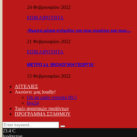
24 Φεβρουαρίου 2022
ΕΠΙΚΑΙΡΟΤΗΤΑ
«Άμεσα μέτρα στήριξης για τους αγρότες και τους…
21 Φεβρουαρίου 2022
ΕΠΙΚΑΙΡΟΤΗΤΑ
ΜΕΤΡΟ 11 ‘ΒΙΟΛΟΓΙΚΗ ΓΕΩΡΓΙΑ’
15 Φεβρουαρίου 2022
ΑΓΓΕΛΙΕΣ
Ακούστε μας loudly!
On air radio vereniki 89.5
live24
Τιμές αγροτικών προϊόντων
ΠΡΟΓΡΑΜΜΑ ΣΤΑΘΜΟΥ
Search
Search
for:
23.4
C
Ιεράπετρα