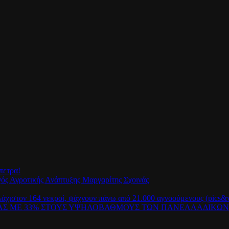
πετρα!
γός Αγροτικής Ανάπτυξης Μαργαρίτης Σχοινάς
λάχιστον 164 νεκροί, ψάχνουν πάνω από 21.000 αγνοούμενους (pics&v
ΡΑΣ ΜΕ 33% ΣΤΟΥΣ ΥΨΗΛΟΒΑΘΜΟΥΣ ΤΩΝ ΠΑΝΕΛΛΑΔΙΚΩ