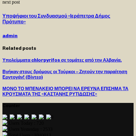
next post
Υποψήφιοι του Συνδυασμού «Ιεράπετρα Δήμος
Πρότυπο»
admin
Related posts
Υπολείμματα chlorpyrifos σε τομάτες από την Αλβανία.
Βγήκαν στους δρόμους οι Τούρκοι – Ζητούν την παραίτηση
Ερντογάν! (Βίντεο)
ΜΟΝΟ ΤΟ ΜΠΕΝΑΚΕΙΟ ΜΠΟΡΕΙ ΝΑ ΕΡΕΥΝΑ ΕΠΙΣΗΜΑ ΤΑ
ΚΡΟΥΣΜΑΤΑ ΤΗΣ «ΚΑΣΤΑΝΗΣ ΡΥΤΙΔΩΣΗΣ»
Counter
Users Today : 720
Users Yesterday : 2533
Total Users : 1040013