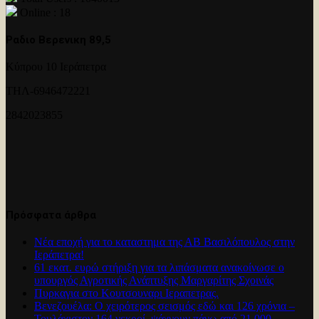
Online : 18
Ραδιο Βερενικη 89,5
Κύπρου 10 Ιεράπετρα
ΤΗΛ-6946472221
2842023855
Πρόσφατα άρθρα
Νέα εποχή για το καταστημα της ΑΒ Βασιλόπουλος στην
Ιεράπετρα!
61 εκατ. ευρώ στήριξη για τα λιπάσματα ανακοίνωσε ο
υπουργός Αγροτικής Ανάπτυξης Μαργαρίτης Σχοινάς
Πυρκαγια στο Κουτσουναρι Ιεραπετρας.
Βενεζουέλα: Ο χειρότερος σεισμός εδώ και 126 χρόνια –
Τουλάχιστον 164 νεκροί, ψάχνουν πάνω από 21.000