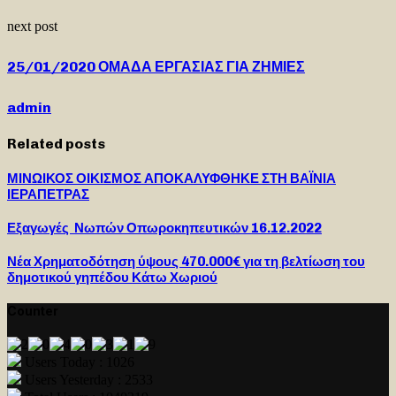
next post
25/01/2020 ΟΜΑΔΑ ΕΡΓΑΣΙΑΣ ΓΙΑ ΖΗΜΙΕΣ
admin
Related posts
ΜΙΝΩΙΚΟΣ ΟΙΚΙΣΜΟΣ ΑΠΟΚΑΛΥΦΘΗΚΕ ΣΤΗ ΒΑΪΝΙΑ
ΙΕΡΑΠΕΤΡΑΣ
Εξαγωγές Νωπών Οπωροκηπευτικών 16.12.2022
Νέα Χρηματοδότηση ύψους 470.000€ για τη βελτίωση του
δημοτικού γηπέδου Κάτω Χωριού
Counter
Users Today : 1026
Users Yesterday : 2533