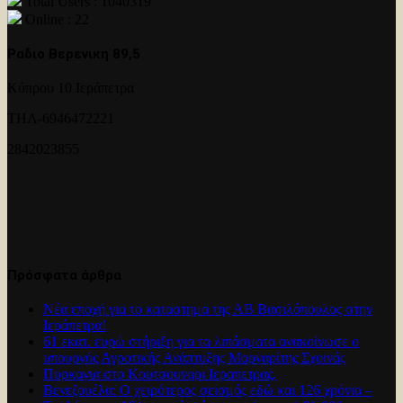
Total Users : 1040319
Online : 22
Ραδιο Βερενικη 89,5
Κύπρου 10 Ιεράπετρα
ΤΗΛ-6946472221
2842023855
Πρόσφατα άρθρα
Νέα εποχή για το καταστημα της ΑΒ Βασιλόπουλος στην
Ιεράπετρα!
61 εκατ. ευρώ στήριξη για τα λιπάσματα ανακοίνωσε ο
υπουργός Αγροτικής Ανάπτυξης Μαργαρίτης Σχοινάς
Πυρκαγια στο Κουτσουναρι Ιεραπετρας.
Βενεζουέλα: Ο χειρότερος σεισμός εδώ και 126 χρόνια –