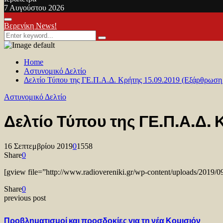
7 Αυγούστου 2026
Facebook
Twitter
Youtube
Primary
Βερενίκη News!
Menu
Search
Search
for:
Home
Αστυνομικό Δελτίο
Δελτίο Τύπου της ΓΕ.Π.Α.Δ. Κρήτης 15.09.2019 (Εξάρθρωση
Αστυνομικό Δελτίο
Δελτίο Τύπου της ΓΕ.Π.Α.Δ.
16 Σεπτεμβρίου 2019
0
1558
Share
0
[gview file=”http://www.radiovereniki.gr/wp-content/uploads/2
Share
0
previous post
Προβληματισμοί και προσδοκίες για τη νέα Κομισιόν