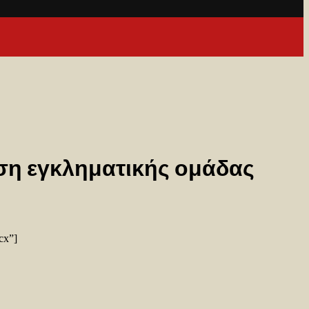
ωση εγκληματικής ομάδας
cx”]