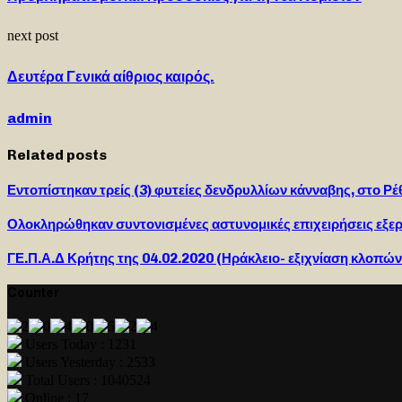
next post
Δευτέρα Γενικά αίθριος καιρός.
admin
Related posts
Εντοπίστηκαν τρείς (3) φυτείες δενδρυλλίων κάνναβης, στο Ρ
Ολοκληρώθηκαν συντονισμένες αστυνομικές επιχειρήσεις εξε
ΓΕ.Π.Α.Δ Κρήτης της 04.02.2020 (Ηράκλειο- εξιχνίαση κλοπών
Counter
Users Today : 1231
Users Yesterday : 2533
Total Users : 1040524
Online : 17