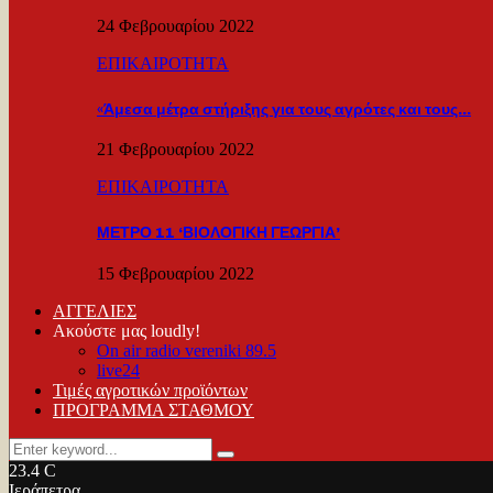
24 Φεβρουαρίου 2022
ΕΠΙΚΑΙΡΟΤΗΤΑ
«Άμεσα μέτρα στήριξης για τους αγρότες και τους…
21 Φεβρουαρίου 2022
ΕΠΙΚΑΙΡΟΤΗΤΑ
ΜΕΤΡΟ 11 ‘ΒΙΟΛΟΓΙΚΗ ΓΕΩΡΓΙΑ’
15 Φεβρουαρίου 2022
ΑΓΓΕΛΙΕΣ
Ακούστε μας loudly!
On air radio vereniki 89.5
live24
Τιμές αγροτικών προϊόντων
ΠΡΟΓΡΑΜΜΑ ΣΤΑΘΜΟΥ
Search
Search
for:
23.4
C
Ιεράπετρα