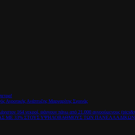
πετρα!
γός Αγροτικής Ανάπτυξης Μαργαρίτης Σχοινάς
λάχιστον 164 νεκροί, ψάχνουν πάνω από 21.000 αγνοούμενους (pics&v
ΡΑΣ ΜΕ 33% ΣΤΟΥΣ ΥΨΗΛΟΒΑΘΜΟΥΣ ΤΩΝ ΠΑΝΕΛΛΑΔΙΚΩ