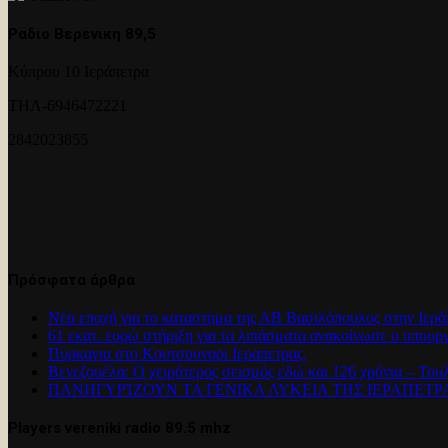
Ραδιο Βερενικη 89,5
Κύπρου 10 Ιεράπετρα
ΤΗΛ-6946472221
2842023855
Πρόσφατα άρθρα
Νέα εποχή για το καταστημα της ΑΒ Βασιλόπουλος στην Ιερά
61 εκατ. ευρώ στήριξη για τα λιπάσματα ανακοίνωσε ο υπουρ
Πυρκαγια στο Κουτσουναρι Ιεραπετρας.
Βενεζουέλα: Ο χειρότερος σεισμός εδώ και 126 χρόνια – Του
ΠΑΝΗΓΥΡΊΖΟΥΝ ΤΑ ΓΕΝΙΚΑ ΛΥΚΕΙΑ ΤΗΣ ΙΕΡΑΠΕΤ
Players vereniki radio 89.5 mhz