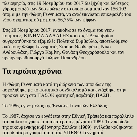
πλειοψηφία, στις 19 Νοεμβρίου του 2017 διεξήχθη και δεύτερος
γύρος μεταξύ των δύο πρώτων στο οποίο συμμετείχαν 156.103
άτομα με την Φώφη Γεννηματά, να αναδεικνύεται επικεφαλής του
νέου σχηματισμού με με το 56,75% των ψήφων.
Στις 28 Νοεμβρίου 2017, ανακοίνωσε το όνομα του νέου
κόμματος: ΚΙΝΗΜΑ ΑΛΛΑΓΗΣ και στις 2 Δεκεμβρίου
συγκροτήθηκε το εξαμελές Πολιτικό Συμβούλιο, αποτελούμενο
από τους: Φώφη Γεννηματά, Σταύρο Θεοδωράκη, Νίκο
Ανδρουλάκη, Γιώργο Καμίνη, Θανάση Θεοχαρόπουλο και τον
πρώην πρωθυπουργό Γιώργο Παπανδρέου.
Τα πρώτα χρόνια
Η Φώφη Γεννηματά κατά τη διάρκεια των σπουδών της
ασχολήθηκε με το φοιτητικό συνδικαλισμό και εντάχθηκε στην
προσκείμενη στο ΠΑΣΟΚ φοιτητική παράταξη ΠΑΣΠ.
Το 1986, έγινε μέλος της Ένωσης Γυναικών Ελλάδας.
Το 1987, άρχισε να εργάζεται στην Εθνική Τράπεζα και παράλληλα
στο πολιτικό γραφείο του πατέρα της μέχρι το 1989. Την περίοδο
της οικουμενικής κυβέρνησης Ζολώτα (1989), ανέλαβε καθήκοντα
στο ιδιαίτερο γραφείο του τότε ΥΠΕΘΟ Γεννηματά.