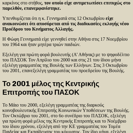
καρκίνος στο στήθος,
τον οποίο είχε αντιμετωπίσει επιτυχώς στο
παρελθόν, επανεμφανίστηκε.
Υπενθυμίζεται ότι η κ. Γεννηματά στις 12 Οκτωβρίου
είχε
ανακοινώσει ότι αποσύρεται από τις διαδικασίες εκλογής νέου
Προέδρου του Κινήματος Αλλαγής.
Η Φώφη Γεννηματά είχε γεννηθεί στην Αθήνα στις 17 Νοεμβρίου
του 1964 και ήταν μητέρα τριών παιδιών.
Εξελέγη για πρώτη φορά βουλευτής (Α’ Αθήνας) με το ψηφοδέλτιο
του ΠΑΣΟΚ Τον Απρίλιο του 2000 και στις 21 του ίδιου μήνα
εξελέγη γραμματέας της Βουλής των Ελλήνων. Στις 3 Οκτωβρίου
του 2001, επανεξελέγη γραμματέας του προεδρείου της Βουλής.
Το 2001 μέλος της Κεντρικής
Επιτροπής του ΠΑΣΟΚ
Το Μάιο του 2000, εξελέγη γραμματέας της διαρκούς
κοινοβουλευτικής Επιτροπής Κοινωνικών Υποθέσεων της Βουλής.
Τον Οκτώβριο του 2001, στο 6ο συνέδριο του ΠΑΣΟΚ, εξελέγη
για πρώτη φορά μέλος της Κεντρικής Επιτροπής και το Νοέμβριο
του ίδιου χρόνου, εξελέγη από την ΚΕ γραμματέας του Τομέα
Παιδείας και Εκπαίδευσης του κόμματος. Τον ίδιο μήνα, εξελέγη