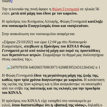
Share
0
Την τελευταία της πνοή άφησε η
Φώφη Γεννηματά
σε ηλικία 56
ετών,
μετά από μάχη που έδινε με τον καρκίνο.
Η πρόεδρος του Κινήματος Αλλαγής, Φώφη Γεννηματά
κατέληξε
στο νοσοκομείο Ευαγγελισμός όπου και νοσηλευόταν.
Στην ανακοίνωση του νοσοκομείου αναφέρεται:
«Σήμερα 25/10/2021 και ώρα 12:04 μμ στο Νοσοκομείο
Ευαγγελισμός,
απεβίωσε η Πρόεδρος του ΚΙΝΑΛ Φώφη
Γεννηματά μετά από πολυετή μάχη και παρά τις προσπάθειες
των θεραπόντων ιατρών
. Εκφράζουμε τα θερμά μας συλλυπητήρια
στους οικείους της».
Η Φώφη Γεννηματά
έδινε τη μεγαλύτερη μάχη της ζωής της,
καθώς πριν τρία χρόνια διαγνώστηκε με καρκίνο.
Η κατάσταση
της υγείας της ήταν κρίσιμη και η ίδια αναγκάστηκε να αποσυρθεί
από τον στίβο τη
ς πολιτικής και τις εκλογές για την προεδρία
του ΚΙΝΑΛ.
Η πρόεδρος του ΚΙΝΑΛ είχε εισαχθεί στο νοσοκομείο με
ειλεό,
όπου διαπιστώθηκε ότι η «βασική της νόσος»,
δηλαδή ο