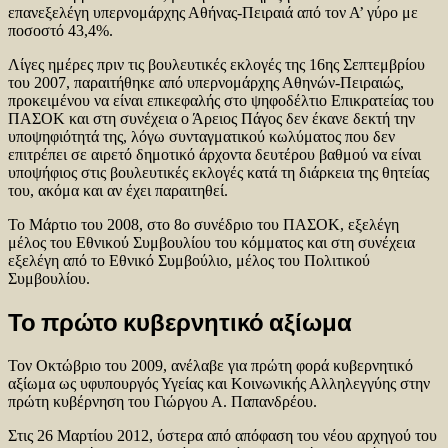
επανεξελέγη υπερνομάρχης Αθήνας-Πειραιά από τον Α’ γύρο με
ποσοστό 43,4%.
Λίγες ημέρες πριν τις βουλευτικές εκλογές της 16ης Σεπτεμβρίου
του 2007, παραιτήθηκε από υπερνομάρχης Αθηνών-Πειραιώς,
προκειμένου να είναι επικεφαλής στο ψηφοδέλτιο Επικρατείας του
ΠΑΣΟΚ και στη συνέχεια ο Άρειος Πάγος δεν έκανε δεκτή την
υποψηφιότητά της, λόγω συνταγματικού κωλύματος που δεν
επιτρέπει σε αιρετό δημοτικό άρχοντα δευτέρου βαθμού να είναι
υποψήφιος στις βουλευτικές εκλογές κατά τη διάρκεια της θητείας
του, ακόμα και αν έχει παραιτηθεί.
Το Μάρτιο του 2008, στο 8ο συνέδριο του ΠΑΣΟΚ, εξελέγη
μέλος του Εθνικού Συμβουλίου του κόμματος και στη συνέχεια
εξελέγη από το Εθνικό Συμβούλιο, μέλος του Πολιτικού
Συμβουλίου.
Το πρώτο κυβερνητικό αξίωμα
Τον Οκτώβριο του 2009, ανέλαβε για πρώτη φορά κυβερνητικό
αξίωμα ως υφυπουργός Υγείας και Κοινωνικής Αλληλεγγύης στην
πρώτη κυβέρνηση του Γιώργου Α. Παπανδρέου.
Στις 26 Μαρτίου 2012, ύστερα από απόφαση του νέου αρχηγού του