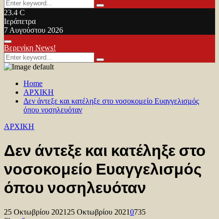
Search
Search
for:
23.4
C
Ιεράπετρα
7 Αυγούστου 2026
Facebook
Twitter
Youtube
Primary
Βερενίκη News!
Menu
Search
Search
for:
Home
ΑΡΧΙΚΗ
Δεν άντεξε και κατέληξε στο νοσοκομείο Ευαγγελισμός
όπου νοσηλευόταν
ΑΡΧΙΚΗ
Δεν άντεξε και κατέληξε στο
νοσοκομείο Ευαγγελισμός
όπου νοσηλευόταν
25 Οκτωβρίου 2021
25 Οκτωβρίου 2021
0
735