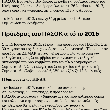
ΠΑΣΟΚ Ευάγγελου Βενιζέλου, ανέλαβε εκπρόσωπος Τύπου του
Κινήματος, θέση που διατήρησε έως και τις 26 Ιουνίου του 2013,
οπότε ορίστηκε αναπληρωτής υπουργός Εθνικής Άμυνας.
Το Μάρτιο του 2013, επανεξελέγη μέλος του Πολιτικού
Συμβουλίου του κινήματος.
Πρόεδρος του ΠΑΣΟΚ από το 2015
Στις 15 Ιουνίου του 2015, εξελέγη νέα πρόεδρος του ΠΑΣΟΚ. Στις
30 Αυγούστου της ίδιας χρονιάς σε κοινή συνέντευξη Τύπου με τον
πρόεδρο της ΔΗΜΑΡ, Θανάση Θεοχαρόπουλο και ενόψει των
εκλογών της 20ης Σεπτεμβρίου ανακοίνωσαν τον εκλογικό
συνδυασμό των δύο κομμάτων υπό τον τίτλο “Δημοκρατική
Συμπαράταξη”. Στις εκλογές του Σεπτεμβρίου η Δημοκρατική
Συμπαράταξη έλαβε ποσοστό 6,28% και εξέλεξε 17 βουλευτές.
Η δημιουργία του ΚΙΝΑΛ
Τον Ιούλιο του 2017, από το βήμα του συνεδρίου της
Δημοκρατικής Συμπαράταξης, η πρόεδρος του
ΠΑΣΟΚ ανακοίνωσε την δημιουργία ενός νέου πολιτικού φορέα
και κάλεσε να συμμετάσχουν σε αυτό κόμματα και πολιτικές
κινήσεις που θα ήθελαν να εκφράσουν τον χώρο της
Κεντροαριστεράς στην Ελλάδα. Επίσης δήλωσε ότι μέχρι το τέλος