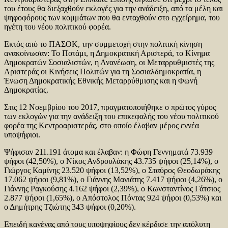
του έτους θα διεξαχθούν εκλογές για την ανάδειξη, από τα μέλη και
ψηφοφόρους των κομμάτων που θα ενταχθούν στο εγχείρημα, του
ηγέτη του νέου πολιτικού φορέα.
Εκτός από το ΠΑΣΟΚ, την συμμετοχή στην πολιτική κίνηση
ανακοίνωσαν: Το Ποτάμι, η Δημοκρατική Αριστερά, το Κίνημα
Δημοκρατών Σοσιαλιστών, η Ανανέωση, οι Μεταρρυθμιστές της
Αριστεράς οι Κινήσεις Πολιτών για τη Σοσιαλδημοκρατία, η
Ένωση Δημοκρατικής Εθνικής Μεταρρύθμισης και η Φωνή
Δημοκρατίας.
Στις 12 Νοεμβρίου του 2017, πραγματοποιήθηκε ο πρώτος γύρος
των εκλογών για την ανάδειξη του επικεφαλής του νέου πολιτικού
φορέα της Κεντροαριστεράς, στο οποίο έλαβαν μέρος εννέα
υποψήφιοι.
Ψήφισαν 211.191 άτομα και έλαβαν: η Φώφη Γεννηματά 73.939
ψήφοι (42,50%), ο Νίκος Ανδρουλάκης 43.735 ψήφοι (25,14%), ο
Γιώργος Καμίνης 23.520 ψήφοι (13,52%), ο Σταύρος Θεοδωράκης
17.062 ψήφοι (9,81%), ο Γιάννης Μανιάτης 7.417 ψήφοι (4,26%), ο
Γιάννης Ραγκούσης 4.162 ψήφοι (2,39%), ο Κωνσταντίνος Γάτσιος
2.877 ψήφοι (1,65%), ο Απόστολος Πόντας 924 ψήφοι (0,53%) και
ο Δημήτρης Τζιώτης 343 ψήφοι (0,20%).
Επειδή κανένας από τους υποψηφίους δεν κέρδισε την απόλυτη