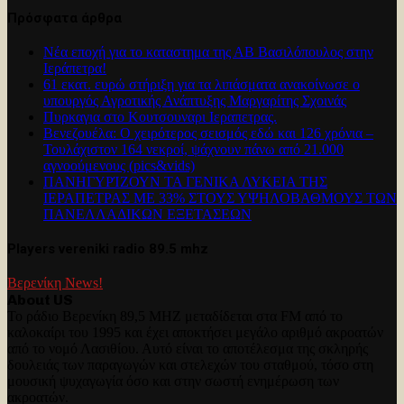
Πρόσφατα άρθρα
Νέα εποχή για το καταστημα της ΑΒ Βασιλόπουλος στην
Ιεράπετρα!
61 εκατ. ευρώ στήριξη για τα λιπάσματα ανακοίνωσε ο
υπουργός Αγροτικής Ανάπτυξης Μαργαρίτης Σχοινάς
Πυρκαγια στο Κουτσουναρι Ιεραπετρας.
Βενεζουέλα: Ο χειρότερος σεισμός εδώ και 126 χρόνια –
Τουλάχιστον 164 νεκροί, ψάχνουν πάνω από 21.000
αγνοούμενους (pics&vids)
ΠΑΝΗΓΥΡΊΖΟΥΝ ΤΑ ΓΕΝΙΚΑ ΛΥΚΕΙΑ ΤΗΣ
ΙΕΡΑΠΕΤΡΑΣ ΜΕ 33% ΣΤΟΥΣ ΥΨΗΛΟΒΑΘΜΟΥΣ ΤΩΝ
ΠΑΝΕΛΛΑΔΙΚΩΝ ΕΞΕΤΑΣΕΩΝ
Players vereniki radio 89.5 mhz
Βερενίκη News!
About US
Το ράδιο Βερενίκη 89,5 MHZ μεταδίδεται στα FM από το
καλοκαίρι του 1995 και έχει αποκτήσει μεγάλο αριθμό ακροατών
από το νομό Λασιθίου. Αυτό είναι το αποτέλεσμα της σκληρής
δουλειάς των παραγωγών και στελεχών του σταθμού, τόσο στη
μουσική ψυχαγωγία όσο και στην σωστή ενημέρωση των
ακροατών.