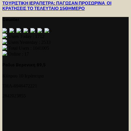
ΤΟΥΡΙΣΤΙΚΗ ΙΕΡΑΠΕΤΡΑ: ΠΑΓΩΣΑΝ ΠΡΟΣΩΡΙΝΑ ΟΙ
ΚΡΑΤΗΣΕΙΣ ΤΟ ΤΕΛΕΥΤΑΙΟ 15ΘΗΜΕΡΟ
Counter
Users Today : 1712
Users Yesterday : 2533
Total Users : 1041005
Online : 17
Ραδιο Βερενικη 89,5
Κύπρου 10 Ιεράπετρα
ΤΗΛ-6946472221
2842023855