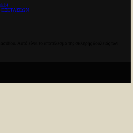
ids)
Ν ΕΞΕΤΑΣΕΩΝ
ασιθίου. Αυτό είναι το αποτέλεσμα της σκληρής δουλειάς των