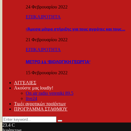
24 Φεβρουαρίου 2022
ΕΠΙΚΑΙΡΟΤΗΤΑ
«Άμεσα μέτρα στήριξης για τους αγρότες και τους…
21 Φεβρουαρίου 2022
ΕΠΙΚΑΙΡΟΤΗΤΑ
ΜΕΤΡΟ 11 ‘ΒΙΟΛΟΓΙΚΗ ΓΕΩΡΓΙΑ’
15 Φεβρουαρίου 2022
ΑΓΓΕΛΙΕΣ
Ακούστε μας loudly!
On air radio vereniki 89.5
live24
Τιμές αγροτικών προϊόντων
ΠΡΟΓΡΑΜΜΑ ΣΤΑΘΜΟΥ
Search
Search
for:
23.4
C
Ιεράπετρα