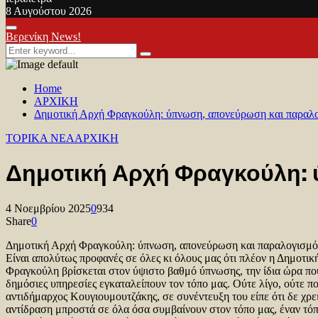
8 Αυγούστου 2026
Facebook
Twitter
Youtube
Primary
Βερενίκη News!
Menu
Search
Search
for:
Home
ΑΡΧΙΚΗ
Δημοτική Αρχή Φραγκούλη: ύπνωση, απονεύρωση και παραλο
TOPIKA NEA
ΑΡΧΙΚΗ
Δημοτική Αρχή Φραγκούλη:
4 Νοεμβρίου 2025
0
934
Share
0
Δημοτική Αρχή Φραγκούλη: ύπνωση, απονεύρωση και παραλογισμό
Είναι απολύτως προφανές σε όλες κι όλους μας ότι πλέον η Δημοτικ
Φραγκούλη βρίσκεται στον ύψιστο βαθμό ύπνωσης, την ίδια ώρα που
δημόσιες υπηρεσίες εγκαταλείπουν τον τόπο μας. Ούτε λίγο, ούτε πο
αντιδήμαρχος Κουγιουμουτζάκης, σε συνέντευξη του είπε ότι δε χρε
αντίδραση μπροστά σε όλα όσα συμβαίνουν στον τόπο μας, έναν τό