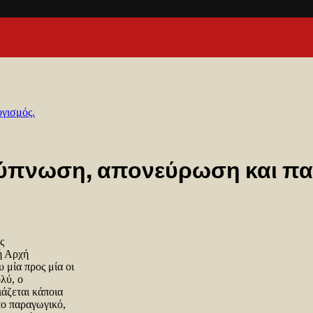
γισμός.
 ύπνωση, απονεύρωση και πα
ς
ή Αρχή
 μία προς μία οι
λύ, ο
ιάζεται κάποια
πο παραγωγικό,