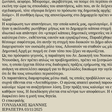
ζωντανό, αειφόρο. Μπορούμε, ακριβέστερα, να πούμε ότι περίπου σ
εκείνη την ώρα τις σπουδαίες του απαντήσεις, κάτι που, αν δε δείχνε
σχεδιασμού, τότε σίγουρα δείχνει το πρόσωπο της δημοτικής αρχής:
δούμε». Η συνθήκη όμως της απονεύρωσης στο Δημαρχείο πρέπει ν
τώρα!
Η κορύφωση των απαντήσεων, την οποία κανείς μας, ομολογούμε, δ
ήταν η ακόλουθη: ρωτήθηκε μήπως και το Δημαρχείο κάποια στιγμή α
ιδιωτικό και απάντησε ότι «μπορεί κάποιες δημοτικές υπηρεσίες να
καλύτερα έτσι», εκθέτοντας εαυτόν και εργαζομένους. Παραδέχθηκε,
θέσουμε σαφέστερα, ότι αυτήν τη στιγμή που διοικούν το Δήμο αδυ
διαχειριστούν τον ουσιώδη ρόλο τους. Αδυνατούν να σταθούν ως μί
Δημοτική Αρχή με πυγμή σε έναν τόπο που ξέρει να αγωνίζεται.
Ως πιο πρόσφατο γεγονός, η παραίτηση του Αν. Διοικητή του Νοσοκ
Ντουσάκη, δεν πρέπει απλώς να προβληματίσει, πρέπει να ξεσηκώσ
του, η οποία έρχεται δίπλα στις διαδοχικές πράξεις ερήμωσης της πό
ανάγκη να αποτελέσει αφορμή για το θεμελιώδες δικαίωμα την υγεί
ότι δε θα τους υπνωτίσει περισσότερο.
Οι παραστάσεις διαμαρτυρίας μέσω mail, τις οποίες προβάλλουν ως 
συχνά τίθενται στα «Ανεπιθύμητα». Ο αγώνας απαιτεί φυσική παρου
καλούμε τώρα να αναζητήσουν λύση. Στην πράξη τους καλούμε να ε
καθήκον τους. Η διεκδίκηση γίνεται στα κέντρα των αποφάσεων. Η 
διαρκέσει όσο η μισή τους θητεία.
Ο επικεφαλής
ΓΟΥΛΙΔΑΚΗΣ ΙΩΑΝΝΗΣ
ΙΕΡΑΠΕΤΡΑ 03/11/2025