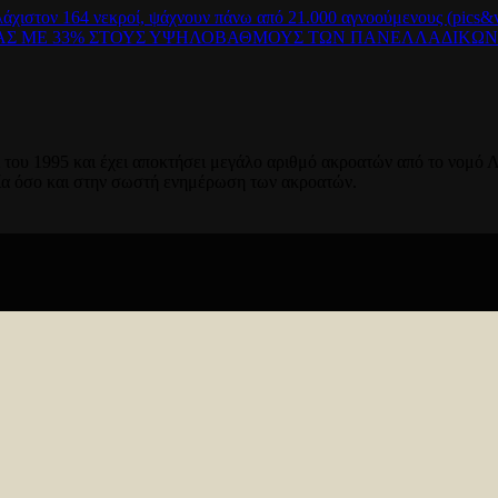
λάχιστον 164 νεκροί, ψάχνουν πάνω από 21.000 αγνοούμενους (pics&v
ΡΑΣ ΜΕ 33% ΣΤΟΥΣ ΥΨΗΛΟΒΑΘΜΟΥΣ ΤΩΝ ΠΑΝΕΛΛΑΔΙΚΩ
του 1995 και έχει αποκτήσει μεγάλο αριθμό ακροατών από το νομό Λ
ία όσο και στην σωστή ενημέρωση των ακροατών.