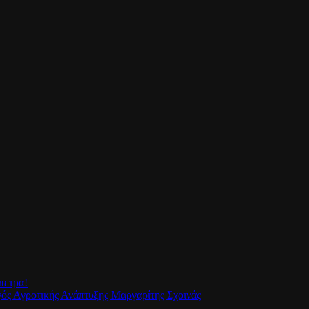
πετρα!
γός Αγροτικής Ανάπτυξης Μαργαρίτης Σχοινάς