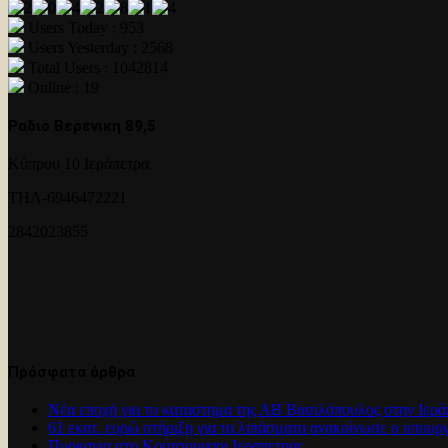
Users Today : 953
Users Yesterday : 2568
Total Users : 1042814
Online : 19
Ραδιο Βερενικη 89,5
Κύπρου 10 Ιεράπετρα
ΤΗΛ-6946472221
2842023855
Πρόσφατα άρθρα
Νέα εποχή για το καταστημα της ΑΒ Βασιλόπουλος στην Ιερά
61 εκατ. ευρώ στήριξη για τα λιπάσματα ανακοίνωσε ο υπουρ
Πυρκαγια στο Κουτσουναρι Ιεραπετρας.