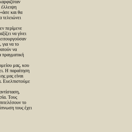
καρφιζόταν
ι έλλειψη
 «άσε και θα
α τελειώνει
εν περίμενε
ξίζει να γίνει
 λειτουργούσαν
 για να το
νατούν να
α πραγματική
ομείου μας, κου
ει. Η παραίτηση
λης μας είναι
α. Ευελπιστούμε
αντίσταση,
σία. Τους
πιτελέσουν το
ύπνωση τους έχει