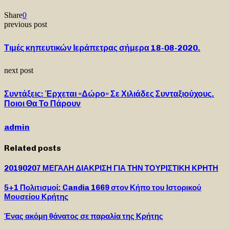
Share
0
previous post
Τιμές κηπευτικών Ιεράπετρας σήμερα 18-08-2020.
next post
Συντάξεις: Έρχεται «Δώρο» Σε Χιλιάδες Συνταξιούχους.
Ποιοι Θα Το Πάρουν
admin
Related posts
20190207 ΜΕΓΑΛΗ ΔΙΑΚΡΙΣΗ ΓΙΑ ΤΗΝ ΤΟΥΡΙΣΤΙΚΗ ΚΡΗΤΗ
5+1 Πολιτισμοί: Candia 1669 στον Κήπο του Ιστορικού
Μουσείου Κρήτης
Ένας ακόμη θάνατος σε παραλία της Κρήτης