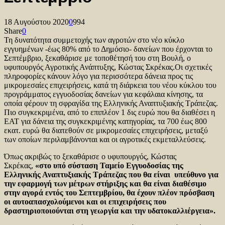
18 Αυγούστου 2020
0
994
Share
0
Τη δυνατότητα συμμετοχής των αγροτών στο νέο κύκλο
εγγυημένων -έως 80% από το Δημόσιο- δανείων που έρχονται το
Σεπτέμβριο, ξεκαθάρισε με τοποθέτησή του στη Βουλή, ο
υφυπουργός Αγροτικής Ανάπτυξης, Κώστας Σκρέκας.Οι σχετικές
πληροφορίες κάνουν λόγο για περισσότερα δάνεια προς τις
μικρομεσαίες επιχειρήσεις, κατά τη διάρκεια του νέου κύκλου του
προγράμματος εγγυοδοσίας δανείων για κεφάλαια κίνησης, τα
οποία φέρουν τη σφραγίδα της Ελληνικής Αναπτυξιακής Τράπεζας.
Πιο συγκεκριμένα, από το επιπλέον 1 δις ευρώ που θα διαθέσει η
ΕΑΤ για δάνεια της συγκεκριμένης κατηγορίας, τα 700 έως 800
εκατ. ευρώ θα διατεθούν σε μικρομεσαίες επιχειρήσεις, μεταξύ
των οποίων περιλαμβάνονται και οι αγροτικές εκμεταλλεύσεις.
Όπως ακριβώς το ξεκαθάρισε ο υφυπουργός, Κώστας
Σκρέκας,
«στο υπό σύσταση Ταμείο Εγγυοδοσίας της
Ελληνικής Αναπτυξιακής Τράπεζας που θα είναι υπεύθυνο για
την εφαρμογή των μέτρων στήριξης και θα είναι διαθέσιμο
στην αγορά εντός του Σεπτεμβρίου, θα έχουν πλέον πρόσβαση
οι αυτοαπασχολούμενοι και οι επιχειρήσεις που
δραστηριοποιούνται στη γεωργία και την υδατοκαλλιέργεια».