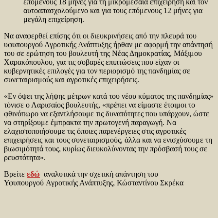
επόμενους 18 μήνες για τη μικρομεσαία επιχείρηση και τον
αυτοαπασχολούμενο και για τους επόμενους 12 μήνες για
μεγάλη επιχείρηση.
Να αναφερθεί επίσης ότι οι διευκρινήσεις από την πλευρά του
υφυπουργού Αγροτικής Ανάπτυξης ήρθαν με αφορμή την απάντησή
του σε ερώτηση του βουλευτή της Νέας Δημοκρατίας, Μάξιμου
Χαρακόπουλου, για τις σοβαρές επιπτώσεις που είχαν οι
κυβερνητικές επιλογές για τον περιορισμό της πανδημίας σε
συνεταιρισμούς και αγροτικές επιχειρήσεις.
«Εν όψει της λήψης μέτρων κατά του νέου κύματος της πανδημίας»
τόνισε ο Λαρισαίος βουλευτής, «πρέπει να είμαστε έτοιμοι το
φθινόπωρο να εξαντλήσουμε τις δυνατότητες που υπάρχουν, ώστε
να στηρίξουμε έμπρακτα την πρωτογενή παραγωγή. Να
ελαχιστοποιήσουμε τις όποιες παρενέργειες στις αγροτικές
επιχειρήσεις και τους συνεταιρισμούς, άλλα και να ενισχύσουμε τη
βιωσιμότητά τους, κυρίως διευκολύνοντας την πρόσβασή τους σε
ρευστότητα».
Βρείτε
εδώ
αναλυτικά την σχετική απάντηση του
Υφυπουργού Αγροτικής Ανάπτυξης, Κώσταντίνου Σκρέκα