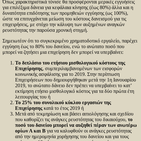
Όπως χαρακτηριστικά τόνισε θα προσφέρονται μερικές εγγυήσεις
για επιλέξιμα δάνεια για κεφάλαια κίνησης (έως 80%) άλλα και η
δυνατότητα επιδότησης των προμηθειών εγγύησης (ως 100%),
ώστε να επιτυγχάνεται μείωση του κόστους δανεισμού για τις
επιχειρήσεις, με στόχο την κάλυψη των αυξημένων αναγκών
ρευστότητας την παρούσα χρονική στιγμή.
Σημειωτέον ότι το συγκεκριμένο χρηματοδοτικό εργαλείο, παρέχει
εγγύηση έως το 80% του δανείου, ενώ το ανώτατο ποσό που
μπορεί να ζητήσει μια επιχείρηση δεν μπορεί να υπερβαίνει:
Το διπλάσιο του ετήσιου μισθολογικού κόστους της
Επιχείρησης
, συμπεριλαμβανομένων των εισφορών
κοινωνικής ασφάλισης για το 2019. Στην περίπτωση
Επιχειρήσεων που δημιουργήθηκαν μετά την 1η Ιανουαρίου
2019, το ανώτατο δάνειο δεν πρέπει να υπερβαίνει το κατ’
εκτίμηση ετήσιο μισθολογικό κόστος για τα δύο πρώτα έτη
λειτουργίας του ή
Το 25% του συνολικού κύκλου εργασιών της
Επιχείρησης
κατά το έτος 2019 ή
Μετά από τεκμηρίωση και βάσει αιτιολόγησης και σχεδίου
που καθορίζει τις ανάγκες ρευστότητας του δικαιούχου,
το
ποσό του δανείου μπορεί να αυξηθεί πέραν των ανωτέρω
ορίων Α και Β
για να καλυφθούν οι ανάγκες ρευστότητας
από την ημερομηνία χορήγησης του δανείου και για τους