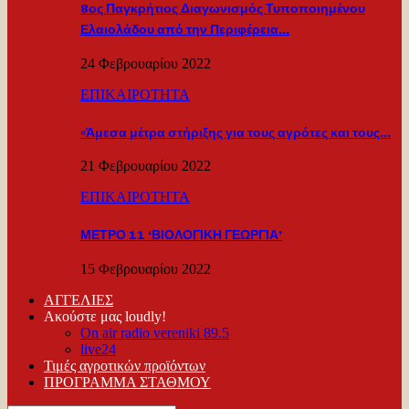
8ος Παγκρήτιος Διαγωνισμός Τυποποιημένου
Ελαιολάδου από την Περιφέρεια…
24 Φεβρουαρίου 2022
ΕΠΙΚΑΙΡΟΤΗΤΑ
«Άμεσα μέτρα στήριξης για τους αγρότες και τους…
21 Φεβρουαρίου 2022
ΕΠΙΚΑΙΡΟΤΗΤΑ
ΜΕΤΡΟ 11 ‘ΒΙΟΛΟΓΙΚΗ ΓΕΩΡΓΙΑ’
15 Φεβρουαρίου 2022
ΑΓΓΕΛΙΕΣ
Ακούστε μας loudly!
On air radio vereniki 89.5
live24
Τιμές αγροτικών προϊόντων
ΠΡΟΓΡΑΜΜΑ ΣΤΑΘΜΟΥ