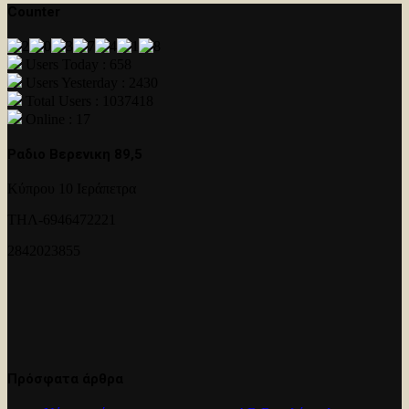
Counter
Users Today : 658
Users Yesterday : 2430
Total Users : 1037418
Online : 17
Ραδιο Βερενικη 89,5
Κύπρου 10 Ιεράπετρα
ΤΗΛ-6946472221
2842023855
Πρόσφατα άρθρα