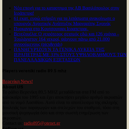
Νέα εποχή για το καταστημα της ΑΒ Βασιλόπουλος στην
Ιεράπετρα!
61 εκατ. ευρώ στήριξη για τα λιπάσματα ανακοίνωσε ο
υπουργός Αγροτικής Ανάπτυξης Μαργαρίτης Σχοινάς
Πυρκαγια στο Κουτσουναρι Ιεραπετρας.
Βενεζουέλα: Ο χειρότερος σεισμός εδώ και 126 χρόνια –
Τουλάχιστον 164 νεκροί, ψάχνουν πάνω από 21.000
αγνοούμενους (pics&vids)
ΠΑΝΗΓΥΡΊΖΟΥΝ ΤΑ ΓΕΝΙΚΑ ΛΥΚΕΙΑ ΤΗΣ
ΙΕΡΑΠΕΤΡΑΣ ΜΕ 33% ΣΤΟΥΣ ΥΨΗΛΟΒΑΘΜΟΥΣ ΤΩΝ
ΠΑΝΕΛΛΑΔΙΚΩΝ ΕΞΕΤΑΣΕΩΝ
Players vereniki radio 89.5 mhz
Βερενίκη News!
About US
Το ράδιο Βερενίκη 89,5 MHZ μεταδίδεται στα FM από το
καλοκαίρι του 1995 και έχει αποκτήσει μεγάλο αριθμό ακροατών
από το νομό Λασιθίου. Αυτό είναι το αποτέλεσμα της σκληρής
δουλειάς των παραγωγών και στελεχών του σταθμού, τόσο στη
μουσική ψυχαγωγία όσο και στην σωστή ενημέρωση των
ακροατών.
Contact us:
radio895@otenet.gr
Follow us