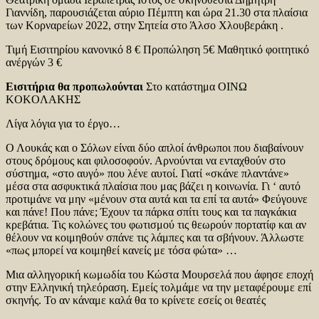
Γιαννίδη, παρουσιάζεται αύριο Πέμπτη και ώρα 21.30 στα πλαίσια
των Κορναρείων 2022, στην Σητεία στο Άλσο Χλουβεράκη .
Τιμή Εισιτηρίου κανονικό 8 € Προπώληση 5€ Μαθητικό φοιτητικό
ανέργών 3 €
Ε
ι
σ
ι
τ
ή
ρ
ια
θ
α
προπωλο
ύ
ντ
αι
Στο κατάστημα OINΩ
KOKOΛAKHΣ
Λίγα λόγια για το έργο…
Ο Λουκάς και ο Σόλων είναι δύο απλοί άνθρωποι που διαβαίνουν
στους δρόμους και φιλοσοφούν. Αρνούνται να ενταχθούν στο
σύστημα, «στο αυγό» που λένε αυτοί. Γιατί «σκάνε πλαντάνε»
μέσα στα ασφυκτικά πλαίσια που μας βάζει η κοινωνία. Γι ‘ αυτό
προτιμάνε να μην «μένουν στα αυτά και τα επί τα αυτά» Φεύγουνε
και πάνε! Που πάνε; Έχουν τα πάρκα σπίτι τους και τα παγκάκια
κρεβάτια. Τις κολώνες του φωτισμού τις θεωρούν πορτατίφ και αν
θέλουν να κοιμηθούν σπάνε τις λάμπες και τα σβήνουν. Άλλωστε
«πως μπορεί να κοιμηθεί κανείς με τόσα φώτα» …
Μια αλληγορική κωμωδία του Κώστα Μουρσελά που άφησε εποχή
στην Ελληνική τηλεόραση. Εμείς τολμάμε να την μεταφέρουμε επί
σκηνής. Το αν κάναμε καλά θα το κρίνετε εσείς οι θεατές