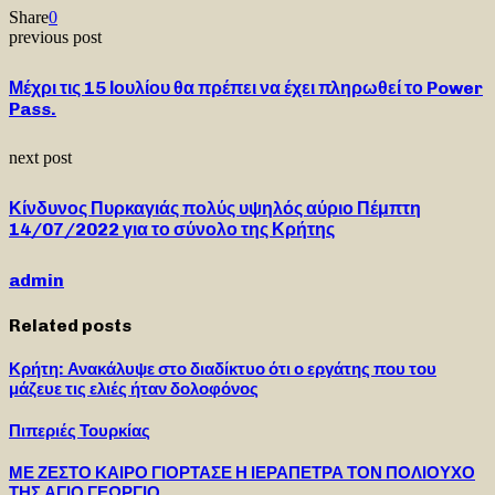
Share
0
previous post
Μέχρι τις 15 Ιουλίου θα πρέπει να έχει πληρωθεί το Power
Pass.
next post
Κίνδυνος Πυρκαγιάς πολύς υψηλός αύριο Πέμπτη
14/07/2022 για το σύνολο της Κρήτης
admin
Related posts
Κρήτη: Ανακάλυψε στο διαδίκτυο ότι ο εργάτης που του
μάζευε τις ελιές ήταν δολοφόνος
Πιπεριές Τουρκίας
ΜΕ ΖΕΣΤΟ ΚΑΙΡΟ ΓΙΟΡΤΑΣΕ Η ΙΕΡΑΠΕΤΡΑ ΤΟΝ ΠΟΛΙΟΥΧΟ
ΤΗΣ ΑΓΙΟ ΓΕΩΡΓΙΟ