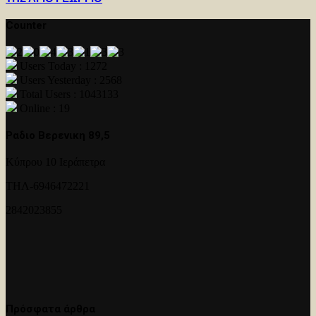
Counter
Users Today : 1272
Users Yesterday : 2568
Total Users : 1043133
Online : 19
Ραδιο Βερενικη 89,5
Κύπρου 10 Ιεράπετρα
ΤΗΛ-6946472221
2842023855
Πρόσφατα άρθρα