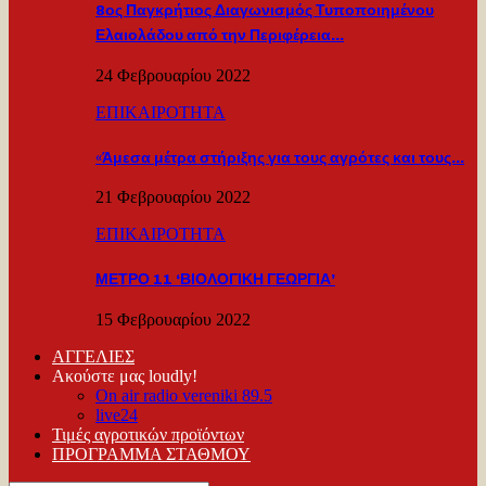
8ος Παγκρήτιος Διαγωνισμός Τυποποιημένου
Ελαιολάδου από την Περιφέρεια…
24 Φεβρουαρίου 2022
ΕΠΙΚΑΙΡΟΤΗΤΑ
«Άμεσα μέτρα στήριξης για τους αγρότες και τους…
21 Φεβρουαρίου 2022
ΕΠΙΚΑΙΡΟΤΗΤΑ
ΜΕΤΡΟ 11 ‘ΒΙΟΛΟΓΙΚΗ ΓΕΩΡΓΙΑ’
15 Φεβρουαρίου 2022
ΑΓΓΕΛΙΕΣ
Ακούστε μας loudly!
On air radio vereniki 89.5
live24
Τιμές αγροτικών προϊόντων
ΠΡΟΓΡΑΜΜΑ ΣΤΑΘΜΟΥ