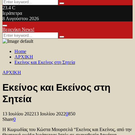
Search
Search
for:
23.4
C
Ιεράπετρα
8 Αυγούστου 2026
Facebook
Twitter
Youtube
Primary
Βερενίκη News!
Menu
Search
Search
for:
Home
ΑΡΧΙΚΗ
Εκείνος και Εκείνος στη Σητεία
ΑΡΧΙΚΗ
Εκείνος και Εκείνος στη
Σητεία
13 Ιουλίου 2022
13 Ιουλίου 2022
0
850
Share
0
Η Κωμωδίας του Κώστα Μουρσελά “Εκείνος και Εκείνος, από την
Θεατρική ομάδα Ιεράπετρας Ιστός σε σκηνοθεσία Δημήτρη