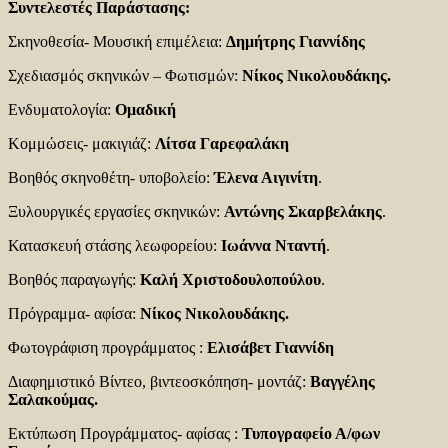
Συντελεστές Παράστασης:
Σκηνοθεσία- Μουσική επιμέλεια:
Δημήτρης Γιαννίδης
Σχεδιασμός σκηνικών – Φωτισμών:
Νίκος Νικολουδάκης.
Ενδυματολογία:
Ομαδική
Κομμώσεις- μακιγιάζ:
Λίτσα Γαρεφαλάκη
Βοηθός σκηνοθέτη- υποβολείο:
Έλενα Αιγινίτη
.
Ξυλουργικές εργασίες σκηνικών:
Αντώνης Σκαρβελάκης
.
Κατασκευή στάσης λεωφορείου:
Ιωάννα Νταντή
.
Βοηθός παραγωγής:
Καλή Χριστοδουλοπούλου
.
Πρόγραμμα- αφίσα:
Νίκος Νικολουδάκης.
Φωτογράφιση προγράμματος :
Ελισάβετ Γιαννίδη
Διαφημιστικό Βίντεο, βιντεοσκόπηση- μοντάζ:
Βαγγέλης
Σαλακούμας.
Εκτύπωση Προγράμματος- αφίσας :
Τυπογραφείο Α/φων