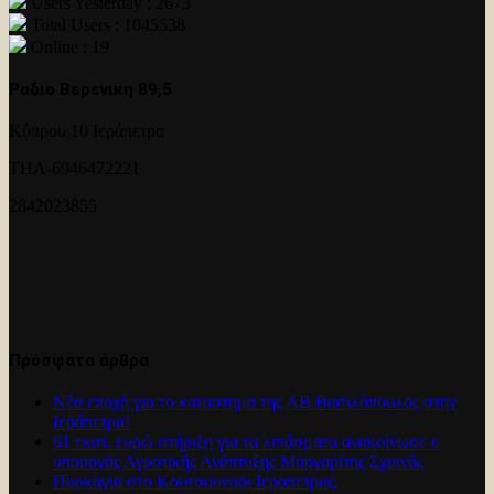
Users Yesterday : 2673
Total Users : 1045538
Online : 19
Ραδιο Βερενικη 89,5
Κύπρου 10 Ιεράπετρα
ΤΗΛ-6946472221
2842023855
Πρόσφατα άρθρα
Νέα εποχή για το καταστημα της ΑΒ Βασιλόπουλος στην
Ιεράπετρα!
61 εκατ. ευρώ στήριξη για τα λιπάσματα ανακοίνωσε ο
υπουργός Αγροτικής Ανάπτυξης Μαργαρίτης Σχοινάς
Πυρκαγια στο Κουτσουναρι Ιεραπετρας.