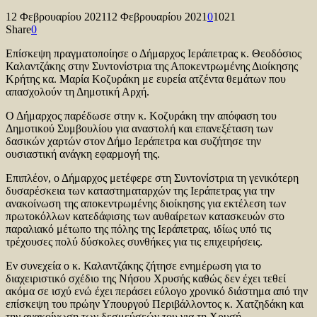
12 Φεβρουαρίου 2021
12 Φεβρουαρίου 2021
0
1021
Share
0
Επίσκεψη πραγματοποίησε ο Δήμαρχος Ιεράπετρας κ. Θεοδόσιος
Καλαντζάκης στην Συντονίστρια της Αποκεντρωμένης Διοίκησης
Κρήτης κα. Μαρία Κοζυράκη με ευρεία ατζέντα θεμάτων που
απασχολούν τη Δημοτική Αρχή.
Ο Δήμαρχος παρέδωσε στην κ. Κοζυράκη την απόφαση του
Δημοτικού Συμβουλίου για αναστολή και επανεξέταση των
δασικών χαρτών στον Δήμο Ιεράπετρα και συζήτησε την
ουσιαστική ανάγκη εφαρμογή της.
Επιπλέον, ο Δήμαρχος μετέφερε στη Συντονίστρια τη γενικότερη
δυσαρέσκεια των καταστηματαρχών της Ιεράπετρας για την
ανακοίνωση της αποκεντρωμένης διοίκησης για εκτέλεση των
πρωτοκόλλων κατεδάφισης των αυθαίρετων κατασκευών στο
παραλιακό μέτωπο της πόλης της Ιεράπετρας, ιδίως υπό τις
τρέχουσες πολύ δύσκολες συνθήκες για τις επιχειρήσεις.
Εν συνεχεία ο κ. Καλαντζάκης ζήτησε ενημέρωση για το
διαχειριστικό σχέδιο της Νήσου Χρυσής καθώς δεν έχει τεθεί
ακόμα σε ισχύ ενώ έχει περάσει εύλογο χρονικό διάστημα από την
επίσκεψη του πρώην Υπουργού Περιβάλλοντος κ. Χατζηδάκη και
την ανακοίνωση των δεσμεύσεών του για τη Χρυσή.