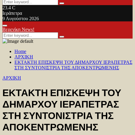
Search
Search
for:
23.4
C
Ιεράπετρα
9 Αυγούστου 2026
Facebook
Twitter
Youtube
Primary
Βερενίκη News!
Menu
Search
Search
for:
Home
ΑΡΧΙΚΗ
ΕΚΤΑΚΤΗ ΕΠΙΣΚΕΨΗ ΤΟΥ ΔΗΜΑΡΧΟΥ ΙΕΡΑΠΕΤΡΑΣ
ΣΤΗ ΣΥΝΤΟΝΙΣΤΡΙΑ ΤΗΣ ΑΠΟΚΕΝΤΡΩΜΕΝΗΣ
ΑΡΧΙΚΗ
ΕΚΤΑΚΤΗ ΕΠΙΣΚΕΨΗ ΤΟΥ
ΔΗΜΑΡΧΟΥ ΙΕΡΑΠΕΤΡΑΣ
ΣΤΗ ΣΥΝΤΟΝΙΣΤΡΙΑ ΤΗΣ
ΑΠΟΚΕΝΤΡΩΜΕΝΗΣ