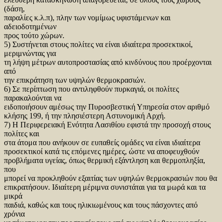
(δάση,
παραλίες κ.λ.π), πλην των νομίμως υφιστάμενων και
αδειοδοτημένων
προς τούτο χώρων.
5) Συστήνεται στους πολίτες να είναι ιδιαίτερα προσεκτικοί,
μεριμνώντας για
τη λήψη μέτρων αυτοπροστασίας από κινδύνους που προέρχονται
από
την επικράτηση των υψηλών θερμοκρασιών.
6) Σε περίπτωση που αντιληφθούν πυρκαγιά, οι πολίτες
παρακαλούνται να
ειδοποιήσουν αμέσως την Πυροσβεστική Υπηρεσία στον αριθμό
κλήσης 199, ή την πλησιέστερη Αστυνομική Αρχή.
7) Η Περιφερειακή Ενότητα Λασιθίου εφιστά την προσοχή στους
πολίτες και
στα άτομα που ανήκουν σε ευπαθείς ομάδες να είναι ιδιαίτερα
προσεκτικοί κατά τις επόμενες ημέρες, ώστε να αποφευχθούν
προβλήματα υγείας, όπως θερμική εξάντληση και θερμοπληξία,
που
μπορεί να προκληθούν εξαιτίας των υψηλών θερμοκρασιών που θα
επικρατήσουν. Ιδιαίτερη μέριμνα συνιστάται για τα μωρά και τα
μικρά
παιδιά, καθώς και τους ηλικιωμένους και τους πάσχοντες από
χρόνια