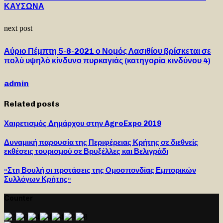
ΚΑΥΣΩΝΑ
next post
Αύριο Πέμπτη 5-8-2021 ο Νομός Λασιθίου βρίσκεται σε
πολύ υψηλό κίνδυνο πυρκαγιάς (κατηγορία κινδύνου 4)
admin
Related posts
Χαιρετισμός Δημάρχου στην AgroExpo 2019
Δυναμική παρουσία της Περιφέρειας Κρήτης σε διεθνείς
εκθέσεις τουρισμού σε Βρυξέλλες και Βελιγράδι
«Στη Βουλή οι προτάσεις της Ομοσπονδίας Εμπορικών
Συλλόγων Κρήτης»
Counter