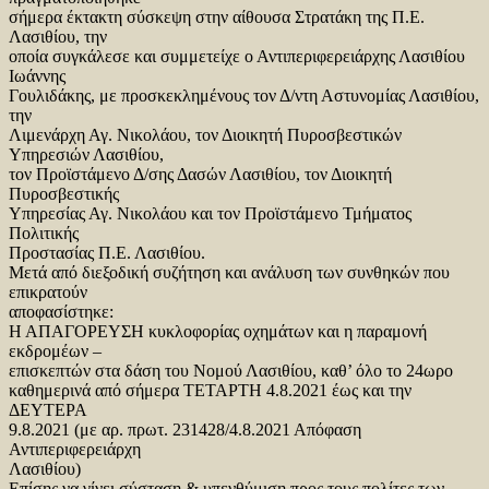
σήμερα έκτακτη σύσκεψη στην αίθουσα Στρατάκη της Π.Ε.
Λασιθίου, την
οποία συγκάλεσε και συμμετείχε ο Αντιπεριφερειάρχης Λασιθίου
Ιωάννης
Γουλιδάκης, με προσκεκλημένους τον Δ/ντη Αστυνομίας Λασιθίου,
την
Λιμενάρχη Αγ. Νικολάου, τον Διοικητή Πυροσβεστικών
Υπηρεσιών Λασιθίου,
τον Προϊστάμενο Δ/σης Δασών Λασιθίου, τον Διοικητή
Πυροσβεστικής
Υπηρεσίας Αγ. Νικολάου και τον Προϊστάμενο Τμήματος
Πολιτικής
Προστασίας Π.Ε. Λασιθίου.
Μετά από διεξοδική συζήτηση και ανάλυση των συνθηκών που
επικρατούν
αποφασίστηκε:
Η ΑΠΑΓΟΡΕΥΣΗ κυκλοφορίας οχημάτων και η παραμονή
εκδρομέων –
επισκεπτών στα δάση του Νομού Λασιθίου, καθ’ όλο το 24ωρο
καθημερινά από σήμερα ΤΕΤΑΡΤΗ 4.8.2021 έως και την
ΔΕΥΤΕΡΑ
9.8.2021 (με αρ. πρωτ. 231428/4.8.2021 Απόφαση
Αντιπεριφερειάρχη
Λασιθίου)
Επίσης να γίνει σύσταση & υπενθύμιση προς τους πολίτες των