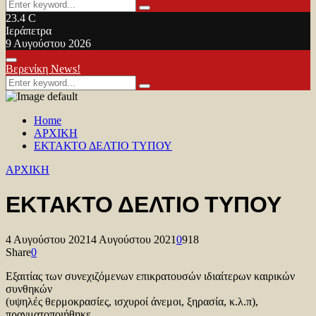
Search
Search
for:
23.4
C
Ιεράπετρα
9 Αυγούστου 2026
Facebook
Twitter
Youtube
Primary
Βερενίκη News!
Menu
Search
Search
for:
Home
ΑΡΧΙΚΗ
ΕΚΤΑΚΤΟ ΔΕΛΤΙΟ ΤΥΠΟΥ
ΑΡΧΙΚΗ
ΕΚΤΑΚΤΟ ΔΕΛΤΙΟ ΤΥΠΟΥ
4 Αυγούστου 2021
4 Αυγούστου 2021
0
918
Share
0
Εξαιτίας των συνεχιζόμενων επικρατουσών ιδιαίτερων καιρικών
συνθηκών
(υψηλές θερμοκρασίες, ισχυροί άνεμοι, ξηρασία, κ.λ.π),
πραγματοποιήθηκε