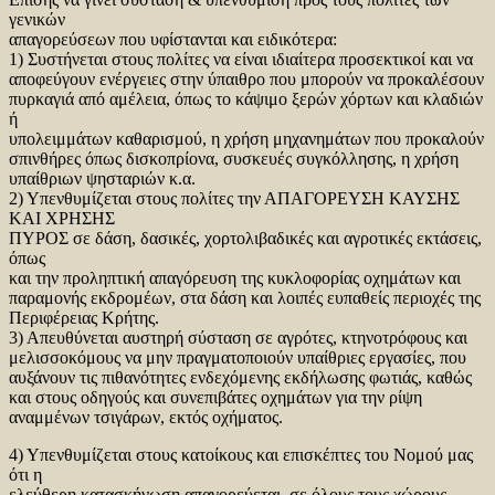
γενικών
απαγορεύσεων που υφίστανται και ειδικότερα:
1) Συστήνεται στους πολίτες να είναι ιδιαίτερα προσεκτικοί και να
αποφεύγουν ενέργειες στην ύπαιθρο που μπορούν να προκαλέσουν
πυρκαγιά από αμέλεια, όπως το κάψιμο ξερών χόρτων και κλαδιών
ή
υπολειμμάτων καθαρισμού, η χρήση μηχανημάτων που προκαλούν
σπινθήρες όπως δισκοπρίονα, συσκευές συγκόλλησης, η χρήση
υπαίθριων ψησταριών κ.α.
2) Υπενθυμίζεται στους πολίτες την ΑΠΑΓΟΡΕΥΣΗ ΚΑΥΣΗΣ
ΚΑΙ ΧΡΗΣΗΣ
ΠΥΡΟΣ σε δάση, δασικές, χορτολιβαδικές και αγροτικές εκτάσεις,
όπως
και την προληπτική απαγόρευση της κυκλοφορίας οχημάτων και
παραμονής εκδρομέων, στα δάση και λοιπές ευπαθείς περιοχές της
Περιφέρειας Κρήτης.
3) Απευθύνεται αυστηρή σύσταση σε αγρότες, κτηνοτρόφους και
μελισσοκόμους να μην πραγματοποιούν υπαίθριες εργασίες, που
αυξάνουν τις πιθανότητες ενδεχόμενης εκδήλωσης φωτιάς, καθώς
και στους οδηγούς και συνεπιβάτες οχημάτων για την ρίψη
αναμμένων τσιγάρων, εκτός οχήματος.
4) Υπενθυμίζεται στους κατοίκους και επισκέπτες του Νομού μας
ότι η
ελεύθερη κατασκήνωση απαγορεύεται, σε όλους τους χώρους