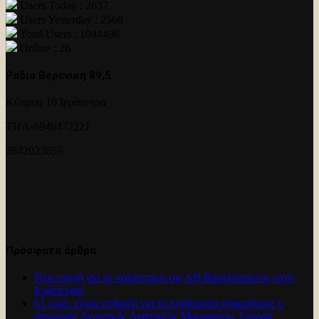
Users Today : 2637
Users Yesterday : 2568
Total Users : 1044498
Online : 26
Ραδιο Βερενικη 89,5
Κύπρου 10 Ιεράπετρα
ΤΗΛ-6946472221
2842023855
Πρόσφατα άρθρα
Νέα εποχή για το καταστημα της ΑΒ Βασιλόπουλος στην
Ιεράπετρα!
61 εκατ. ευρώ στήριξη για τα λιπάσματα ανακοίνωσε ο
υπουργός Αγροτικής Ανάπτυξης Μαργαρίτης Σχοινάς