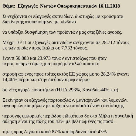
Θέμα: Εξαγωγές Νωπών Οπωροκηπευτικών 16.11.2018
Συνεχίζονται οι εξαγωγές ακτινιδίων, δυστυχώς με κρούσματα
διακίνησης ατυποποίητων, με κίνδυνο
να υπάρξει δυσφήμηση των προϊόντων μας στις ξένες αγορές.
Μέχρι 16/11 οι εξαγωγές ακτινιδίων ανέρχονται σε 28.712 τόνους
εκ των οποίων προς Ιταλία σε 7.733 τόνους,
έναντι 50.883 και 23.973 τόνων αντιστοίχως που ήταν
πέρσι, υπάρχει όμως μια μικρή μεν αλλά ποιοτική
στροφή αφ ενός προς τρίτες εκτός ΕΕ χώρες με το 28,24% έναντι
14,46% πέρσι και στην διεύρυνση αφ ετέρου
σε νέες αγορές ποσοτήτων (ΗΠΑ 293%, Καναδάς 44%,κ.α) .
Ξεκίνησαν οι εξαγωγές πορτοκαλιών, μανταρινιών και λεμονιών,
αγγουριών και μήλων με αυξημένα ποσοστά έναντι αντίσοιχης
περσυνης εμπορικής περιόδου ειδικότερα δε στα Μήλα η συνολική
αύξηση είναι της τάξης του 43% με βελτιωμένες τις ποσό-
τητες προς Αίγυπτο καυά 87% και Ιορδανία κατά 43%.