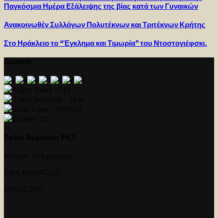
Παγκόσμια Ημέρα Εξάλειψης της βίας κατά των Γυναικών
Ανακοινωθέν Συλλόγων Πολυτέκνων και Τριτέκνων Κρήτης
Στο Ηράκλειο το “Έγκλημα και Τιμωρία” του Ντοστογιέφσκι.
Counter
Users Today : 743
Users Yesterday : 2430
Total Users : 1037503
Online : 22
Ραδιο Βερενικη 89,5
Κύπρου 10 Ιεράπετρα
ΤΗΛ-6946472221
2842023855