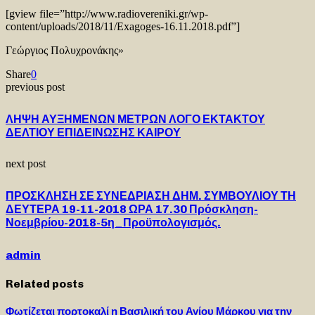
[gview file=”http://www.radiovereniki.gr/wp-
content/uploads/2018/11/Exagoges-16.11.2018.pdf”]
Γεώργιος Πολυχρονάκης»
Share
0
previous post
ΛΗΨΗ ΑΥΞΗΜΕΝΩΝ ΜΕΤΡΩΝ ΛΟΓΟ ΕΚΤΑΚΤΟΥ
ΔΕΛΤΙΟΥ ΕΠΙΔΕΙΝΩΣΗΣ ΚΑΙΡΟΥ
next post
ΠΡΟΣΚΛΗΣΗ ΣΕ ΣΥΝΕΔΡΙΑΣΗ ΔΗΜ. ΣΥΜΒΟΥΛΙΟΥ ΤΗ
ΔΕΥΤΕΡΑ 19-11-2018 ΩΡΑ 17.30 Πρόσκληση-
Νοεμβρίου-2018-5η_Προϋπολογισμός.
admin
Related posts
Φωτίζεται πορτοκαλί η Βασιλική του Αγίου Μάρκου για την