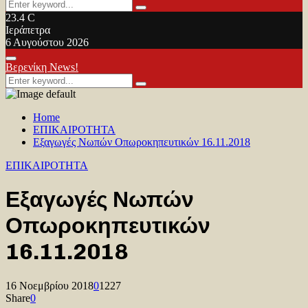
Search
Search
for:
23.4
C
Ιεράπετρα
6 Αυγούστου 2026
Facebook
Twitter
Youtube
Primary
Βερενίκη News!
Menu
Search
Search
for:
Home
ΕΠΙΚΑΙΡΟΤΗΤΑ
Εξαγωγές Νωπών Οπωροκηπευτικών 16.11.2018
ΕΠΙΚΑΙΡΟΤΗΤΑ
Εξαγωγές Νωπών
Οπωροκηπευτικών
16.11.2018
16 Νοεμβρίου 2018
0
1227
Share
0