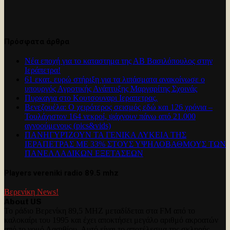
Πρόσφατα άρθρα
Νέα εποχή για το καταστημα της ΑΒ Βασιλόπουλος στην
Ιεράπετρα!
61 εκατ. ευρώ στήριξη για τα λιπάσματα ανακοίνωσε ο
υπουργός Αγροτικής Ανάπτυξης Μαργαρίτης Σχοινάς
Πυρκαγια στο Κουτσουναρι Ιεραπετρας.
Βενεζουέλα: Ο χειρότερος σεισμός εδώ και 126 χρόνια –
Τουλάχιστον 164 νεκροί, ψάχνουν πάνω από 21.000
αγνοούμενους (pics&vids)
ΠΑΝΗΓΥΡΊΖΟΥΝ ΤΑ ΓΕΝΙΚΑ ΛΥΚΕΙΑ ΤΗΣ
ΙΕΡΑΠΕΤΡΑΣ ΜΕ 33% ΣΤΟΥΣ ΥΨΗΛΟΒΑΘΜΟΥΣ ΤΩΝ
ΠΑΝΕΛΛΑΔΙΚΩΝ ΕΞΕΤΑΣΕΩΝ
Players vereniki radio 89.5 mhz
Βερενίκη News!
About US
Το ράδιο Βερενίκη 89,5 MHZ μεταδίδεται στα FM από το
καλοκαίρι του 1995 και έχει αποκτήσει μεγάλο αριθμό ακροατών
από το νομό Λασιθίου. Αυτό είναι το αποτέλεσμα της σκληρής