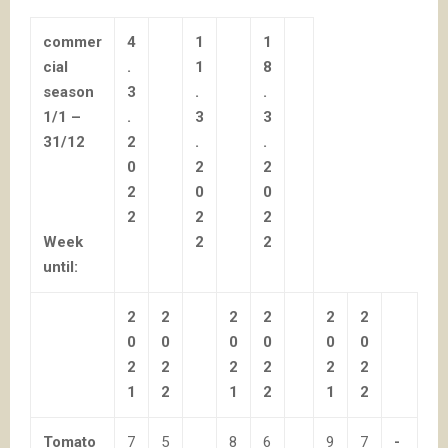
commer
4
1
1
cial
.
1
8
season
3
.
.
1/1 –
.
3
3
31/12
2
.
.
0
2
2
2
0
0
2
2
2
Week
2
2
until:
2
2
2
2
2
2
0
0
0
0
0
0
2
2
2
2
2
2
1
2
1
2
1
2
Tomato
7
5
8
6
9
7
-