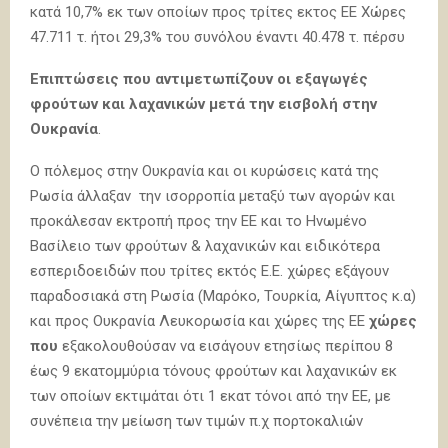
κατά 10,7% εκ των οποίων προς τρίτες εκτος ΕΕ Χώρες
47.711 τ. ήτοι 29,3% του συνόλου έναντι 40.478 τ. πέρσυ
Επιπτώσεις που αντιμετωπίζουν οι εξαγωγές
φρούτων και λαχανικών
μετά την εισβολή στην
Ουκρανία
.
O πόλεμος στην Ουκρανία και οι κυρώσεις κατά της
Ρωσία άλλαξαν την ισορροπία μεταξύ των αγορών και
προκάλεσαν εκτροπή προς την ΕΕ και το Ηνωμένο
Βασίλειο των φρούτων & λαχανικών και ειδικότερα
εσπεριδοειδών που τρίτες εκτός Ε.Ε. χώρες εξάγουν
παραδοσιακά στη Ρωσία (Μαρόκο, Τουρκία, Αίγυπτος κ.α)
και προς Ουκρανία Λευκορωσία και χώρες της ΕΕ
χώρες
που
εξακολουθούσαν να εισάγουν ετησίως περίπου 8
έως 9 εκατομμύρια τόνους φρούτων και λαχανικών εκ
των οποίων εκτιμάται ότι 1 εκατ τόνοι από την ΕΕ, με
συνέπεια την μείωση των τιμών π.χ πορτοκαλιών