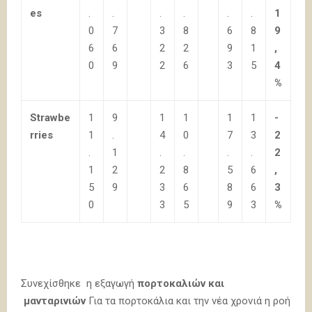
es
.
.
.
.
.
.
1
0
7
3
8
6
8
9
6
6
2
2
9
1
,
0
9
2
6
3
5
4
%
Strawbe
1
9
1
1
1
1
-
rries
1
.
4
0
7
3
2
.
1
.
.
.
.
2
1
2
2
8
5
6
,
5
9
3
6
8
6
3
0
3
5
9
3
%
Συνεχίσθηκε η εξαγωγή
πορτοκαλιών και
μανταρινιών
Για τα πορτοκάλια και την νέα χρονιά η ροή