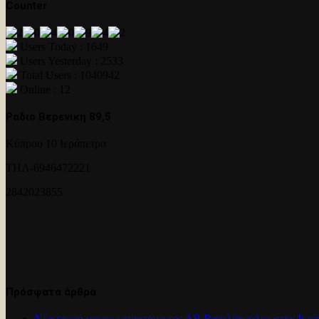
Counter
Users Today : 1649
Users Yesterday : 2533
Total Users : 1040942
Online : 12
Ραδιο Βερενικη 89,5
Κύπρου 10 Ιεράπετρα
ΤΗΛ-6946472221
2842023855
Πρόσφατα άρθρα
Νέα εποχή για το καταστημα της ΑΒ Βασιλόπουλος στην Ιερά