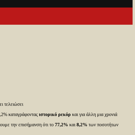
ι τελειώσει
8,2% καταγράφοντας
ιστορικό ρεκόρ
και για άλλη μια χρονιά
δουμε την επισήμανση ότι το
77,2%
και
8,2%
των ποσοτήτων