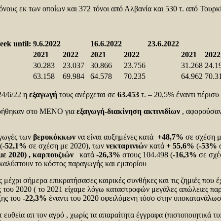
νους εκ των οποίων και 372 τόνοι από Αλβανία και 530 τ. από Τουρκ
until:
9.6.2022
16.6.2022
23.6.2022
2021
2022
2021
2022
2021
2022
30.283
23.037
30.866
23.756
31.268
24.1
63.158
69.984
64.578
70.235
64.962
70.3
24/6/22 η
εξαγωγή
τους ανέρχεται σε
63.453
τ. – 20,5% έναντι πέρισ
χωρήθηκαν στο ΜΕΝΟ για
εξαγωγή-διακίνηση ακτινιδίων
, αφορούσα
αγωγές των
βερυκόκκων
να είναι αυξημένες κατά
+48,7%
σε σχέση με
(
-52,1%
σε σχέση με 2020), των
νεκταρινιώ
ν κατά
+ 55,6%
(
-53%
σ
με 2020) , καρπουζιών
κατά
-26,3%
στους 104.498 (
-16,3%
σε σχέ
ν καλύπτουν το κόστος παραγωγής και εμπορίου
μέχρι σήμερα επικρατήσασες καιρικές συνθήκες και τις ζημιές που έχο
ος του 2020 ( το 2021 είχαμε λόγω καταστροφών μεγάλες απώλειες π
ξης του
-22,3%
έναντι του 2020 οφειλόμενη τόσο στην υποκατανάλωση
ευθεία απ τον αγρό , χωρίς τα απαραίτητα έγγραφα (πιστοποιητικά τ