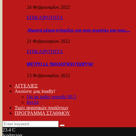
24 Φεβρουαρίου 2022
ΕΠΙΚΑΙΡΟΤΗΤΑ
«Άμεσα μέτρα στήριξης για τους αγρότες και τους…
21 Φεβρουαρίου 2022
ΕΠΙΚΑΙΡΟΤΗΤΑ
ΜΕΤΡΟ 11 ‘ΒΙΟΛΟΓΙΚΗ ΓΕΩΡΓΙΑ’
15 Φεβρουαρίου 2022
ΑΓΓΕΛΙΕΣ
Ακούστε μας loudly!
On air radio vereniki 89.5
live24
Τιμές αγροτικών προϊόντων
ΠΡΟΓΡΑΜΜΑ ΣΤΑΘΜΟΥ
Search
Search
for:
23.4
C
Ιεράπετρα