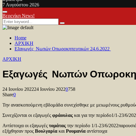
7 Αυγούστου 2026
Facebook
Twitter
Youtube
Primary
Βερενίκη News!
Menu
Search
Search
for:
Home
ΑΡΧΙΚΗ
Εξαγωγές Νωπών Οπωροκηπευτικών 24.6.2022
ΑΡΧΙΚΗ
Εξαγωγές Νωπών Οπωροκηπ
24 Ιουνίου 2022
24 Ιουνίου 2022
0
758
Share
0
Την ανασκοπούμενη εβδομάδα συνεχίσθηκε με μειωμένους ρυθμούς η
Συνεχίζονται οι εξαγωγές
φράουλας
και για την περίοδο1/1-23/6/20
Αντίστοιχα οι εξαγωγές
τομάτας
την περίοδο 1/1-23/6/2022παρουσι
εξήχθησαν προς
Βουλγαρία
και
Ρουμανία
αντίστοιχα