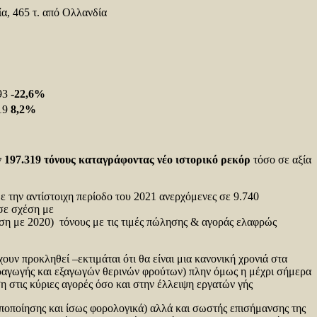
ία, 465 τ. από Ολλανδία
93
-22,6%
19
8,2%
υ
ν
197.319 τόνους
καταγράφοντας νέο ιστορικό ρεκόρ
τόσο σε αξία
 την αντίστοιχη περίοδο του 2021 ανερχόμενες σε 9.740
ε σχέση με
ση με 2020) τόνους με τις τιμές πώλησης & αγοράς ελαφρώς
υν προκληθεί –εκτιμάται ότι θα είναι μια κανονική χρονιά στα
αραγωγής και εξαγωγών θερινών φρούτων) πλην όμως η μέχρι σήμερα
 στις κύριες αγορές όσο και στην έλλειψη εργατών γής
υποποίησης και ίσως φορολογικά) αλλά και σωστής επισήμανσης της