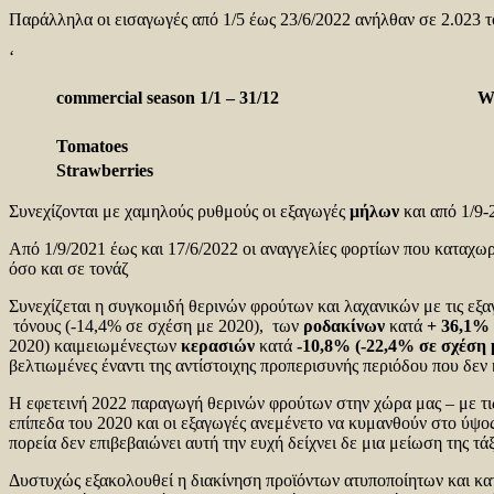
Παράλληλα οι εισαγωγές από 1/5 έως 23/6/2022 ανήλθαν σε 2.023 τό
‘
commercial season 1/1 – 31/12 Week 
Tomatoes
Strawberries
Συνεχίζονται με χαμηλούς ρυθμούς οι εξαγωγές
μήλων
και από 1/9-
Από 1/9/2021 έως και 17/6/2022 οι αναγγελίες φορτίων που κατα
όσο και σε τονάζ
Συνεχίζεται η συγκομιδή θερινών φρούτων και λαχανικών με τις εξ
τόνους (-14,4% σε σχέση με 2020), των
ροδακίνων
κατά
+ 36,1%
2020) καιμειωμένεςτων
κερασιών
κατά
-10,8% (-22,4% σε σχέση 
βελτιωμένες έναντι της αντίστοιχης προπερισυνής περιόδου που δε
Η εφετεινή 2022 παραγωγή θερινών φρούτων στην χώρα μας – με τις 
επίπεδα του 2020 και οι εξαγωγές ανεμένετο να κυμανθούν στο ύψ
πορεία δεν επιβεβαιώνει αυτή την ευχή δείχνει δε μια μείωση της τά
Δυστυχώς εξακολουθεί η διακίνηση προϊόντων ατυποποίητων και κατ 