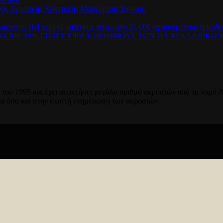
γός Αγροτικής Ανάπτυξης Μαργαρίτης Σχοινάς
λάχιστον 164 νεκροί, ψάχνουν πάνω από 21.000 αγνοούμενους (pics&v
ΡΑΣ ΜΕ 33% ΣΤΟΥΣ ΥΨΗΛΟΒΑΘΜΟΥΣ ΤΩΝ ΠΑΝΕΛΛΑΔΙΚΩ
του 1995 και έχει αποκτήσει μεγάλο αριθμό ακροατών από το νομό Λ
ία όσο και στην σωστή ενημέρωση των ακροατών.