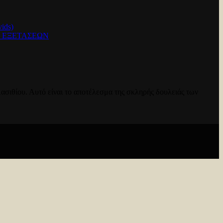
ids)
Ν ΕΞΕΤΑΣΕΩΝ
ασιθίου. Αυτό είναι το αποτέλεσμα της σκληρής δουλειάς των