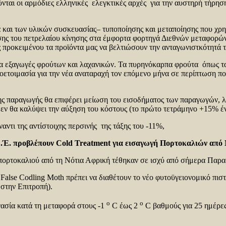
νται οι αρμόδιες ελληνικές ελεγκτικές αρχές για την αυστηρή τήρησ
και των υλικών συσκευασίας– τυποποίησης και μεταποίησης που χρη
υσης του πετρελαίου κίνησης στα έμφορτα φορτηγά Διεθνών μεταφορ
ής προκειμένου τα προϊόντα μας να βελτιώσουν την ανταγωνιστκότητά
για εξαγωγές φρούτων και λαχανικών. Τα πυρηνόκαρπα φρούτα όπως τα 
ροετοιμασία για την νέα αναταραχή τον επόμενο μήνα σε περίπτωση π
ης παραγωγής θα επιφέρει μείωση του εισοδήματος των παραγωγών, λ
εν θα καλύψει την αύξηση του κόστους (το πρώτο τετράμηνο +15% έν
είωση έναντι της αντίστοιχης περσινής της τάξης του
Ε.Έ. προβλέπουν
Cold
Treatment
για εισαγωγή Πορτοκαλιών από
ς πορτοκαλιού από τη Νότια Αφρική τέθηκαν σε ισχύ από σήμερα Παρα
alse Codling Moth πρέπει να διαθέτουν το νέο φυτοϋγειονομικό πιστο
στην Επιτροπή).
o
o
ασία κατά τη μεταφορά στους -1
C έως 2
C βαθμούς για 25 ημέρε