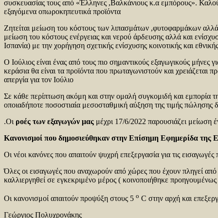
συσκευασίας τους από «Έλληνες ,Βαλκάνιους κ.α εμπόρους». Καλού
εξαγόμενα οπωροκηπευτικά προϊόντα
Ζητείται μείωση του κόστους των λιπασμάτων ,φυτοφαρμάκων αλλά 
μείωση του κόστους ενέργειας και νερού άρδευσης αλλά και ενίσχ
Ισπανία) με την χορήγηση σχετικής ενίσχυσης κοινοτικής και εθνικ
Ο Ιούλιος είναι ένας από τους πιο σημαντικούς εξαγωγικούς μήνες 
κεράσια θα είναι τα προϊόντα που πρωταγωνιστούν και χρειάζεται π
απεργία για τον Ιούλιο
Σε κάθε περίπτωση ακόμη και στην ομαλή συγκομιδή και εμπορία τ
οποιαδήποτε ποσοστιαία μεσοσταθμική αύξηση της τιμής πώλησης δ
.Οι
ροές των εξαγωγών μας
μέχρι 17/6/2022 παρουσιάζει μ
Κανονισμοί που δημοσιεύθηκαν στην Επίσημη Εφημερίδα της 
Οι νέοι κανόνες που απαιτούν ψυχρή επεξεργασία για τις εισαγωγέ
Όλες οι εισαγωγές που αναχωρούν από χώρες που έχουν πληγεί από F
καλλιεργηθεί σε εγκεκριμένο μέρος ( κοινοποιήθηκε προηγουμένως 
o
Οι κανονισμοί απαιτούν προψύξη στους 5
C στην αρχή και επεξεργ
Γεώργιος Πολυχρονάκης