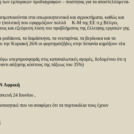
η των εμπορικών προδιαγραφών – ποιότητας για τα αποστελλόμενα-
σιμοποιούνται στα οπωροκηπευτικά και αγροκτήματα, καθώς και
ών (πολιτική που εφαρμόζουν πολλά Κ-Μ της ΕΕ π.χ Βέλγιο,
 τους και εξεύρεση λύση του προβλήματος της έλλειψης εργατών γης
ροδάκινα, τα δαμάσκηνα, τα νεκταρίνια, τα βερίκοκα και τα
ου την Κυριακή 26/6 οι φορτηγατζήδες στην Ισπανία κηρύξουν νέα
όγω υπερπροσφοράς στις καταναλωτικές αγορές, δεδομένου ότι η
αντι αύξησης κόστους της τάξεως του 35%)
 -11%,
 Ν Αφρική
σκευή 24 Ιουνίου ,
ποιητικό που να αναφέρει ότι τα πορτοκάλια τους έχουν
ς