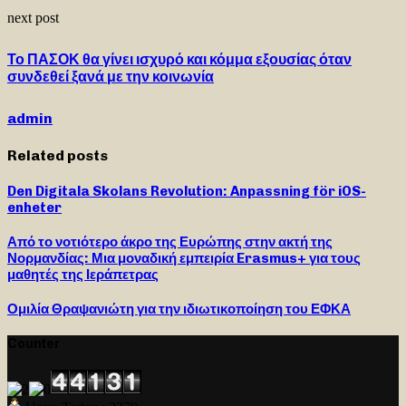
next post
Το ΠΑΣΟΚ θα γίνει ισχυρό και κόμμα εξουσίας όταν
συνδεθεί ξανά με την κοινωνία
admin
Related posts
Den Digitala Skolans Revolution: Anpassning för iOS-
enheter
Από το νοτιότερο άκρο της Ευρώπης στην ακτή της
Νορμανδίας: Μια μοναδική εμπειρία Erasmus+ για τους
μαθητές της Ιεράπετρας
Ομιλία Θραψανιώτη για την ιδιωτικοποίηση του ΕΦΚΑ
Counter