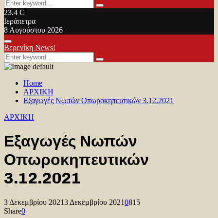
Search
Search
for:
23.4
C
Ιεράπετρα
8 Αυγούστου 2026
Facebook
Twitter
Youtube
Primary
Βερενίκη News!
Menu
Search
Search
for:
Home
ΑΡΧΙΚΗ
Εξαγωγές Νωπών Οπωροκηπευτικών 3.12.2021
ΑΡΧΙΚΗ
Εξαγωγές Νωπών
Οπωροκηπευτικών
3.12.2021
3 Δεκεμβρίου 2021
3 Δεκεμβρίου 2021
0
815
Share
0