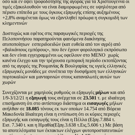
όσο και εν όψει τροφοδότησης της αγοράς για τα Χριστούγεννα οι
τιμές εξακολουθούν να είναι διαμορφωμένες σε υψηλότερα από
πέρισυ επίπεδα με τους όγκους εξαγωγής επίσης αυξημένους
+2,8% αναμένεται όμως να εξαντληθεί πρόωρα η συγκομιδή των
κλημεντινών
Δυστυχώς και εφέτος στις παραγωγικές περιοχές της
Πελοποννήσου παρατηρούνται φαινόμενα διακίνησης
ατυποποίητων εσπεριδοειδών (κατ ευθεία από τον αγρό) από
«βαλκάνιους εμπόρους», που δεν έχουν φορολογικό εκπρόσωπο
και δεν είναι εγγεγραμμένοι ως οφείλουν στο ΜΕΝΟ χωρίς
κανένα έλεγχο και την τρέχουσα εμπορική περίοδο εκτοπίζοντας
από τις αγορές της Ρουμανίας & Βουλγαρίας τις υγιείς ελληνικές
εξαγωγικές μονάδες με συνέπεια την δυσφήμιση των ελληνικών
πορτοκαλιών και μανταρινιών στους καταναλωτές αυτών των
χωρών
Συνεχίζονται με χαμηλούς ρυθμούς οι εξαγωγές
μήλων
και από
1/9-3/12/21 η
εξαγωγή
τους ανέρχεται σε
23.501
τ. με ιδιαίτερη
επισήμανση ότι στο αντίστοιχο διάστημα οι
εισαγωγές
μήλων
ανήλθαν σε
18.085
τόνους εκ των οποίων 14.754 από Βόρεια
Μακεδονία Ιδιαίτερη είναι η εντύπωση ότι οι κύριες περιοχές
εξαγωγής και εισαγωγής τους είναι η Πέλλα (Εξαγ.7.884 τ.
Εισ. 7.340 t. και η Ημαθία(Εξαγ.3.638 τ.Εις.5.606 τ.) Με βάση
τα αποτελέσματα των έκτακτων ελέγχων φυτοπροστατευτικών