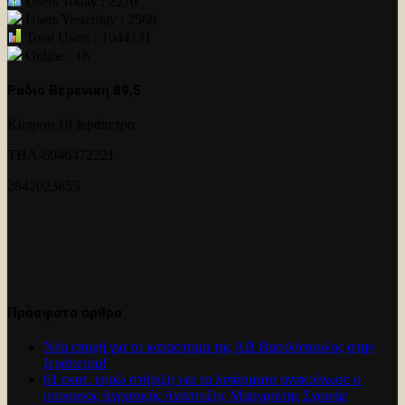
Users Today : 2270
Users Yesterday : 2568
Total Users : 1044131
Online : 18
Ραδιο Βερενικη 89,5
Κύπρου 10 Ιεράπετρα
ΤΗΛ-6946472221
2842023855
Πρόσφατα άρθρα
Νέα εποχή για το καταστημα της ΑΒ Βασιλόπουλος στην
Ιεράπετρα!
61 εκατ. ευρώ στήριξη για τα λιπάσματα ανακοίνωσε ο
υπουργός Αγροτικής Ανάπτυξης Μαργαρίτης Σχοινάς