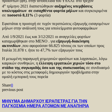
προϊόντων (φπ). στην ιστοσελίδα του ΥπΑΑΤ στο τρέχον
ο
4
τρίμηνο 2021 διαπιστώθηκαν
αυξημένες υπερβάσεις
υπολειμμάτων
σε εισαχθέντα φορτία μήλων
και συγκεκριμένα
σε
ποσοστό 8,11%
(3 φορτία)
Εφιστάται η προσοχή σε τυχόν περιπτώσεις εξαγωγής εισαγομένων
μήλων στην ανάλυσή τους για υπολείμματα φυτοφαρμάκων
Από 1/9/2021 έως και 3/12/2021 οι αναγγελίες φορτίων
καταχωρήθηκαν στο ΜΕΝΟ . για
εξαγωγή-διακίνηση
ακτινιδίων
,που αφορούσαν 66.825 τόνους εκ των οποίων προς
Ιταλία 31.878 τ. ήτοι το 47,7% των εξαγωγών τους
Η μειωμένη παραγωγή χειμερινών φρούτων και λαχανικών, λόγω
καιρικών συνθηκών, η
έλλειψη εργατικών χεριών τόσο στο
στάδιο της συγκομιδής όσο και της συσκευασίας
σε συνδυασμό
με το κόστος στις μεταφορές δημιουργούν προβλήματα στην
ομαλή εμπορική τους πορεία
Share
0
previous post
ΜΗΝΥΜΑ ΔΗΜΑΡΧΟΥ ΙΕΡΑΠΕΤΡΑΣ ΓΙΑ ΤΗΝ
ΠΑΓΚΟΣΜΙΑ ΗΜΕΡΑ ΑΤΟΜΩΝ ΜΕ ΑΝΑΠΗΡΙΑ