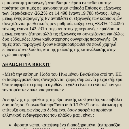
εμπορεύσιμη παραγωγή στα ίδια με πέρσυ επίπεδα και την
ποιότητα και τιμές σε ικανοποιητικά επίπεδα Επίσης οι εξαγωγές
των βερικόκκων
-26,2%
σε 14.498.έναντι 19.788 τόνους , λόγω
μειωμένης παραγωγής Εν αντιθέσει οι εξαγωγές των καρπουζιών
συνεχίζονται με θετικούς μεν ρυθμούς αυξημένες
+8,3%
154.095
τόνους, έναντι 142.231 τ. της αντίστοιχης περσυνής περιόδου με
μειωμένη την ζήτηση αλλά τις εξαγωγές να συνεχίζονται για άλλες
δυο εβδομάδες λόγω καθυστέρησης ουγγρικής παραγωγής Οι
τιμές στον παραγωγό έχουν καταβαραθρωθεί σε πολύ χαμηλά
επίπεδα συντελούσης και της μείωσης της κατανάλωσης στην
εγχώρια αγορά
ΔΗΛΩΣΗ ΓΙΑ
BREXIT
«Μετά την επίσημη έξοδο του Ηνωμένου Βασιλείου από την ΕΕ,
οι διαπραγματεύσεις συνεχίζονται χωρίς συμφωνία μέχρι σήμερα.
Όσον αφορά το εμπόριο αγαθών μεγάλο είναι το ενδιαφέρον για
τον τομέα των οπωροκηπευτικών.
Δεδομένης της πρόθεσης της βρετανικής κυβέρνησης να επιβάλει
δασμούς σε Ευρωπαϊκά προϊόντα από 1/1/2021 σε περίπτωση μη
επίτευξη συμφωνίας ,τα δεδομένα, όσον αφορά τα προϊόντα
ελληνικού ενδιαφέροντος του κλάδου μας , είναι :
Φρούτα νωπά, κατεψυγμένα ή αποξηραμένα, (επιτραπέζια