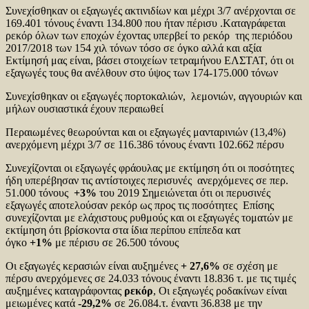
Συνεχίσθηκαν οι εξαγωγές ακτινιδίων και μέχρι 3/7 ανέρχονται σε
169.401 τόνους έναντι 134.800 που ήταν πέρισυ .Kαταγράφεται
ρεκόρ όλων των εποχών έχοντας υπερβεί το ρεκόρ της περιόδου
2017/2018 των 154 χιλ τόνων τόσο σε όγκο αλλά και αξία
Εκτίμησή μας είναι, βάσει στοιχείων τετραμήνου ΕΛΣΤΑΤ, ότι οι
εξαγωγές τους θα ανέλθουν στο ύψος των 174-175.000 τόνων
Συνεχίσθηκαν οι εξαγωγές πορτοκαλιών, λεμονιών, αγγουριών και
μήλων ουσιαστικά έχουν περαιωθεί
Περαιωμένες θεωρούνται και οι εξαγωγές μανταρινιών (13,4%)
ανερχόμενη μέχρι 3/7 σε 116.386 τόνους έναντι 102.662 πέρσυ
Συνεχίζονται οι εξαγωγές φράουλας με εκτίμηση ότι οι ποσότητες
ήδη υπερέβησαν τις αντίστοιχες περισυνές ανερχόμενες σε περ.
51.000 τόνους
+3%
του 2019 Σημειώνεται ότι οι περυσινές
εξαγωγές αποτελούσαν ρεκόρ ως προς τις ποσότητες Επίσης
συνεχίζονται με ελάχιστους ρυθμούς και οι εξαγωγές τοματών με
εκτίμηση ότι βρίσκοντα στα ίδια περίπου επίπεδα κατ
όγκο
+1%
με πέρισυ σε 26.500 τόνους
Οι εξαγωγές κερασιών είναι αυξημένες
+ 27,6%
σε σχέση με
πέρσυ ανερχόμενες σε 24.033 τόνους έναντι 18.836 τ. με τις τιμές
αυξημένες καταγράφοντας
ρεκόρ
, Οι εξαγωγές ροδακίνων είναι
μειωμένες κατά
-29,2%
σε 26.084.τ. έναντι 36.838 με την