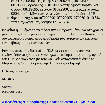
σταφύλια 08061010, σταφίδες 08062010, ακτινίδια
08105000, φράουλες 08101000, κατεψυγμένοι καρποί και
φρούτα 08119095, κεράσια 08092900, αποξηραμένα σύκα
08042090), 4,3% των εξαγωγών μας, δασμός 2% – 14%.
Φρέσκα λαχανικά (07099390, 07070005, 07096010), 0,5%
των εξαγωγών μας, δασμός 6% – 12%
Καλείται η κυβέρνηση να πιέσει την ΕΕ προκειμένου να υπογράψει
μια προτιμησιακή εμπορική συμφωνία με το Ηνωμένο Βασίλειο το
συντομότερο δυνατό, προς προστασία των παραγωγών μας .από
την επιβολή αυτών των δασμών.
Εάν εφαρμοστούν δασμοί , οι Έλληνες έμποροι-παραγωγοί
κινδυνεύουν να χάσουν την ανταγωνιστικότητά τους και την αγορά
του Η.Β. σε σύγκριση με τους διεθνείς ανταγωνιστές όπως το
Μαρόκο, τη Νότια Αφρική, την Τουρκία ή το Ισραήλ.
Γ.Πολυχρονάκης»
Με Φ Χ
Share
0
previous post
Αποφάσεις συνεδρίασης Περιφερειακού Συμβουλίου