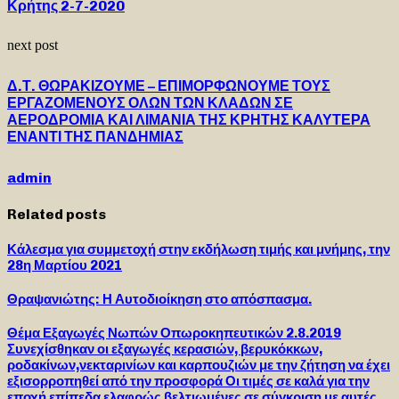
Κρήτης 2-7-2020
next post
Δ.Τ. ΘΩΡΑΚΙΖΟΥΜΕ – ΕΠΙΜΟΡΦΩΝΟΥΜΕ ΤΟΥΣ
ΕΡΓΑΖΟΜΕΝΟΥΣ ΟΛΩΝ ΤΩΝ ΚΛΑΔΩΝ ΣΕ
ΑΕΡΟΔΡΟΜΙΑ ΚΑΙ ΛΙΜΑΝΙΑ ΤΗΣ ΚΡΗΤΗΣ ΚΑΛΥΤΕΡΑ
ΕΝΑΝΤΙ ΤΗΣ ΠΑΝΔΗΜΙΑΣ
admin
Related posts
Κάλεσμα για συμμετοχή στην εκδήλωση τιμής και μνήμης, την
28η Μαρτίου 2021
Θραψανιώτης: Η Αυτοδιοίκηση στο απόσπασμα.
Θέμα Εξαγωγές Νωπών Οπωροκηπευτικών 2.8.2019
Συνεχίσθηκαν οι εξαγωγές κερασιών, βερυκόκκων,
ροδακίνων,νεκταρινίων και καρπουζιών με την ζήτηση να έχει
εξισορροπηθεί από την προσφορά Οι τιμές σε καλά για την
εποχή επίπεδα ελαφρώς βελτιωμένες σε σύγκριση με αυτές