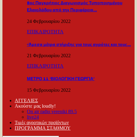
8ος Παγκρήτιος Διαγωνισμός Τυποποιημένου
Ελαιολάδου από την Περιφέρεια…
24 Φεβρουαρίου 2022
ΕΠΙΚΑΙΡΟΤΗΤΑ
«Άμεσα μέτρα στήριξης για τους αγρότες και τους…
21 Φεβρουαρίου 2022
ΕΠΙΚΑΙΡΟΤΗΤΑ
ΜΕΤΡΟ 11 ‘ΒΙΟΛΟΓΙΚΗ ΓΕΩΡΓΙΑ’
15 Φεβρουαρίου 2022
ΑΓΓΕΛΙΕΣ
Ακούστε μας loudly!
On air radio vereniki 89.5
live24
Τιμές αγροτικών προϊόντων
ΠΡΟΓΡΑΜΜΑ ΣΤΑΘΜΟΥ