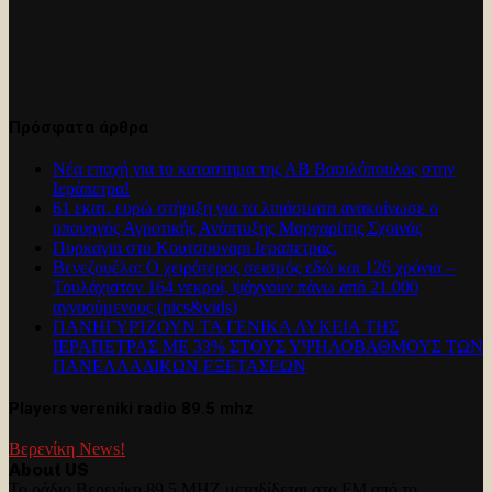
Πρόσφατα άρθρα
Νέα εποχή για το καταστημα της ΑΒ Βασιλόπουλος στην
Ιεράπετρα!
61 εκατ. ευρώ στήριξη για τα λιπάσματα ανακοίνωσε ο
υπουργός Αγροτικής Ανάπτυξης Μαργαρίτης Σχοινάς
Πυρκαγια στο Κουτσουναρι Ιεραπετρας.
Βενεζουέλα: Ο χειρότερος σεισμός εδώ και 126 χρόνια –
Τουλάχιστον 164 νεκροί, ψάχνουν πάνω από 21.000
αγνοούμενους (pics&vids)
ΠΑΝΗΓΥΡΊΖΟΥΝ ΤΑ ΓΕΝΙΚΑ ΛΥΚΕΙΑ ΤΗΣ
ΙΕΡΑΠΕΤΡΑΣ ΜΕ 33% ΣΤΟΥΣ ΥΨΗΛΟΒΑΘΜΟΥΣ ΤΩΝ
ΠΑΝΕΛΛΑΔΙΚΩΝ ΕΞΕΤΑΣΕΩΝ
Players vereniki radio 89.5 mhz
Βερενίκη News!
About US
Το ράδιο Βερενίκη 89,5 MHZ μεταδίδεται στα FM από το