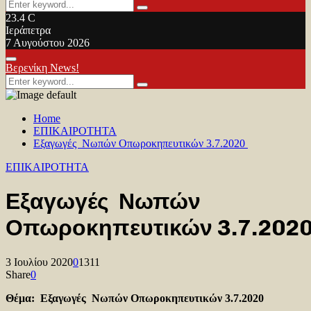
Search
Search
for:
23.4
C
Ιεράπετρα
7 Αυγούστου 2026
Facebook
Twitter
Youtube
Primary
Βερενίκη News!
Menu
Search
Search
for:
Home
ΕΠΙΚΑΙΡΟΤΗΤΑ
Εξαγωγές Νωπών Οπωροκηπευτικών 3.7.2020
ΕΠΙΚΑΙΡΟΤΗΤΑ
Εξαγωγές Νωπών
Οπωροκηπευτικών 3.7.202
3 Ιουλίου 2020
0
1311
Share
0
Θέμα: Εξαγωγές Νωπών Οπωροκηπευτικών 3.7.2020