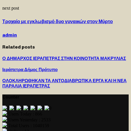
next post
Τροχαίο με εγκλωβισμό δυο γυναικών στον Μύρτο
admin
Related posts
Ο ΔΗΜΑΡΧΟΣ ΙΕΡΑΠΕΤΡΑΣ ΣΤΗΝ ΚΟΙΝΟΤΗΤΑ ΜΑΚΡΥΛΙΑΣ
Ιεράπετρα Δήμος Πρότυπο
ΟΛΟΚΛΗΡΩΘΗΚΑΝ ΤΑ ΑΝΤΟΔΙΑΒΡΩΤΙΚΑ ΕΡΓΑ ΚΑΙ Η ΝΕΑ
ΠΑΡΑΛΙΑ ΙΕΡΑΠΕΤΡΑΣ
Counter
Users Today : 866
Users Yesterday : 2533
Total Users : 1040159