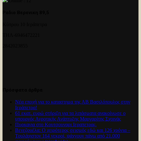
Online : 12
Ραδιο Βερενικη 89,5
Κύπρου 10 Ιεράπετρα
ΤΗΛ-6946472221
2842023855
Πρόσφατα άρθρα
Νέα εποχή για το καταστημα της ΑΒ Βασιλόπουλος στην
Ιεράπετρα!
61 εκατ. ευρώ στήριξη για τα λιπάσματα ανακοίνωσε ο
υπουργός Αγροτικής Ανάπτυξης Μαργαρίτης Σχοινάς
Πυρκαγια στο Κουτσουναρι Ιεραπετρας.
Βενεζουέλα: Ο χειρότερος σεισμός εδώ και 126 χρόνια –
Τουλάχιστον 164 νεκροί, ψάχνουν πάνω από 21.000