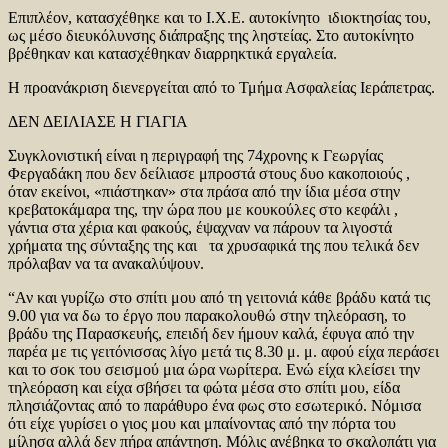
Επιπλέον, κατασχέθηκε και το Ι.Χ.Ε. αυτοκίνητο ιδιοκτησίας του,
ως μέσο διευκόλυνσης διάπραξης της ληστείας. Στο αυτοκίνητο
βρέθηκαν και κατασχέθηκαν διαρρηκτικά εργαλεία.
Η προανάκριση διενεργείται από το Τμήμα Ασφαλείας Ιεράπετρας.
ΔΕΝ ΔΕΙΛΙΑΣΕ Η ΓΙΑΓΙΑ
Συγκλονιστική είναι η περιγραφή της 74χρονης κ Γεωργίας
Φεργαδάκη που δεν δείλιασε μπροστά στους δυο κακοποιούς ,
όταν εκείνοι, «πιάστηκαν» στα πράσα από την ίδια μέσα στην
κρεβατοκάμαρα της, την ώρα που με κουκούλες στο κεφάλι ,
γάντια στα χέρια και φακούς, έψαχναν να πάρουν τα λιγοστά
χρήματα της σύνταξης της και τα χρυσαφικά της που τελικά δεν
πρόλαβαν να τα ανακαλύψουν.
“Αν και γυρίζω στο σπίτι μου από τη γειτονιά κάθε βράδυ κατά τις
9.00 για να δω το έργο που παρακολουθώ στην τηλεόραση, το
βράδυ της Παρασκευής, επειδή δεν ήμουν καλά, έφυγα από την
παρέα με τις γειτόνισσας λίγο μετά τις 8.30 μ. μ. αφού είχα περάσει
και το σοκ του σεισμού μια ώρα νωρίτερα. Ενώ είχα κλείσει την
τηλεόραση και είχα σβήσει τα φώτα μέσα στο σπίτι μου, είδα
πλησιάζοντας από το παράθυρο ένα φως στο εσωτερικό. Νόμισα
ότι είχε γυρίσει ο γιος μου και μπαίνοντας από την πόρτα του
μίλησα αλλά δεν πήρα απάντηση. Μόλις ανέβηκα το σκαλοπάτι για