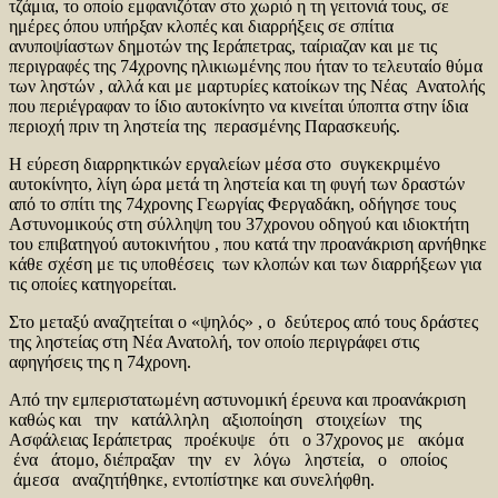
τζάμια, το οποίο εμφανιζόταν στο χωριό η τη γειτονιά τους, σε
ημέρες όπου υπήρξαν κλοπές και διαρρήξεις σε σπίτια
ανυποψίαστων δημοτών της Ιεράπετρας, ταίριαζαν και με τις
περιγραφές της 74χρονης ηλικιωμένης που ήταν το τελευταίο θύμα
των ληστών , αλλά και με μαρτυρίες κατοίκων της Νέας Ανατολής
που περιέγραφαν το ίδιο αυτοκίνητο να κινείται ύποπτα στην ίδια
περιοχή πριν τη ληστεία της περασμένης Παρασκευής.
Η εύρεση διαρρηκτικών εργαλείων μέσα στο συγκεκριμένο
αυτοκίνητο, λίγη ώρα μετά τη ληστεία και τη φυγή των δραστών
από το σπίτι της 74χρονης Γεωργίας Φεργαδάκη, οδήγησε τους
Αστυνομικούς στη σύλληψη του 37χρονου οδηγού και ιδιοκτήτη
του επιβατηγού αυτοκινήτου , που κατά την προανάκριση αρνήθηκε
κάθε σχέση με τις υποθέσεις των κλοπών και των διαρρήξεων για
τις οποίες κατηγορείται.
Στο μεταξύ αναζητείται ο «ψηλός» , ο δεύτερος από τους δράστες
της ληστείας στη Νέα Ανατολή, τον οποίο περιγράφει στις
αφηγήσεις της η 74χρονη.
Από την εμπεριστατωμένη αστυνομική έρευνα και προανάκριση
καθώς και την κατάλληλη αξιοποίηση στοιχείων της
Ασφάλειας Ιεράπετρας προέκυψε ότι ο 37χρονος με ακόμα
ένα άτομο, διέπραξαν την εν λόγω ληστεία, ο οποίος
άμεσα αναζητήθηκε, εντοπίστηκε και συνελήφθη.