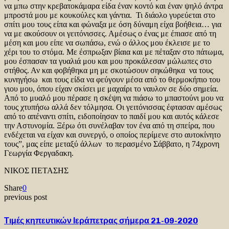
να μπω στην κρεβατοκάμαρα είδα έναν κοντό και έναν ψηλό άντρα
μπροστά μου με κουκούλες και γάντια. Τι διάολο γυρεύεται στο
σπίτι μου τους είπα και φώναξα με όση δύναμη είχα βοήθεια… για
να με ακούσουν οι γειτόνισσες. Αμέσως ο ένας με έπιασε από τη
μέση και μου είπε να σωπάσω, ενώ ο άλλος μου έκλεισε με το
χέρι του το στόμα. Με έσπρωξαν βίαια και με πέταξαν στο πάτωμα,
μου έσπασαν τα γυαλιά μου και μου προκάλεσαν μώλωπες στο
στήθος. Αν και φοβήθηκα μη με σκοτώσουν σηκώθηκα να τους
κυνηγήσω και τους είδα να φεύγουν μέσα από το θερμοκήπιο του
γιου μου, όπου είχαν σκίσει με μαχαίρι το ναυλον σε δύο σημεία.
Από το μυαλό μου πέρασε η σκέψη να πιάσω το μπαστούνι μου να
τους χτυπήσω αλλά δεν τόλμησα. Οι γειτόνισσας έφτασαν αμέσως
από το απέναντι σπίτι, ειδοποίησαν το παιδί μου και αυτός κάλεσε
την Αστυνομία. Ξέρω ότι συνέλαβαν τον ένα από τη σπείρα, που
ενδέχεται να είχαν και συνεργό, ο οποίος περίμενε στο αυτοκίνητο
τους”, μας είπε μεταξύ άλλων το περασμένο Σάββατο, η 74χρονη
Γεωργία Φεργαδακη.
ΝΙΚΟΣ ΠΕΤΑΣΗΣ
Share
0
previous post
Τιμές κηπευτικών Ιεράπετρας σήμερα 21-09-2020