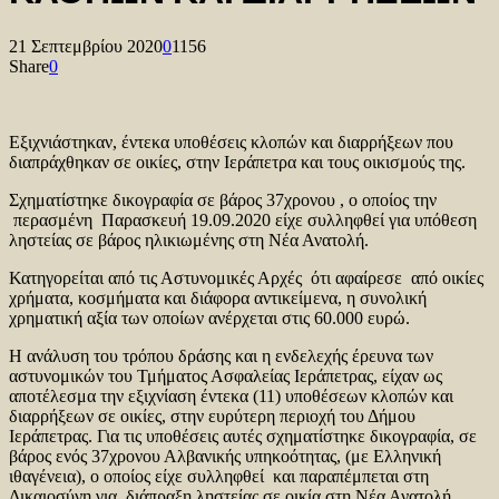
21 Σεπτεμβρίου 2020
0
1156
Share
0
Εξιχνιάστηκαν, έντεκα υποθέσεις κλοπών και διαρρήξεων που
διαπράχθηκαν σε οικίες, στην Ιεράπετρα και τους οικισμούς της.
Σχηματίστηκε δικογραφία σε βάρος 37χρονου , ο οποίος την
περασμένη Παρασκευή 19.09.2020 είχε συλληφθεί για υπόθεση
ληστείας σε βάρος ηλικιωμένης στη Νέα Ανατολή.
Κατηγορείται από τις Αστυνομικές Αρχές ότι αφαίρεσε από οικίες
χρήματα, κοσμήματα και διάφορα αντικείμενα, η συνολική
χρηματική αξία των οποίων ανέρχεται στις 60.000 ευρώ.
Η ανάλυση του τρόπου δράσης και η ενδελεχής έρευνα των
αστυνομικών του Τμήματος Ασφαλείας Ιεράπετρας, είχαν ως
αποτέλεσμα την εξιχνίαση έντεκα (11) υποθέσεων κλοπών και
διαρρήξεων σε οικίες, στην ευρύτερη περιοχή του Δήμου
Ιεράπετρας. Για τις υποθέσεις αυτές σχηματίστηκε δικογραφία, σε
βάρος ενός 37χρονου Αλβανικής υπηκοότητας, (με Ελληνική
ιθαγένεια), ο οποίος είχε συλληφθεί και παραπέμπεται στη
Δικαιοσύνη για διάπραξη ληστείας σε οικία στη Νέα Ανατολή