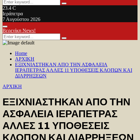
Search
Search
for:
23.4
C
Ιεράπετρα
7 Αυγούστου 2026
Facebook
Twitter
Youtube
Primary
Βερενίκη News!
Menu
Search
Search
for:
Home
ΑΡΧΙΚΗ
ΕΞΙΧΝΙΑΣΤΗΚΑΝ ΑΠΟ ΤΗΝ ΑΣΦΑΛΕΙΑ
ΙΕΡΑΠΕΤΡΑΣ ΑΛΛΕΣ 11 ΥΠΟΘΕΣΕΙΣ ΚΛΟΠΩΝ ΚΑΙ
ΔΙΑΡΡΗΞΕΩΝ
ΑΡΧΙΚΗ
ΕΞΙΧΝΙΑΣΤΗΚΑΝ ΑΠΟ ΤΗΝ
ΑΣΦΑΛΕΙΑ ΙΕΡΑΠΕΤΡΑΣ
ΑΛΛΕΣ 11 ΥΠΟΘΕΣΕΙΣ
ΚΛΟΠΩΝ ΚΑΙ ΔΙΑΡΡΗΞΕΩΝ