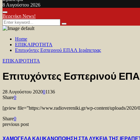
8 Αυγούστου 2026
Facebook
Twitter
Youtube
Primary
Βερενίκη News!
Menu
Search
Search
for:
Home
ΕΠΙΚΑΙΡΟΤΗΤΑ
Επιτυχόντες Εσπερινού ΕΠΑΛ Ιεράπετρας
ΕΠΙΚΑΙΡΟΤΗΤΑ
Επιτυχόντες Εσπερινού ΕΠΑ
28 Αυγούστου 2020
0
1136
Share
0
[gview file=”https://www.radiovereniki.gr/wp-content/uploads/2020/
Share
0
previous post
ΧΑΜΟΓΕΛΑ ΚΑΙ ΙΚΑΝΟΠΟΙΗΣΗ ΣΤΑ ΛΥΚΕΙΑ ΤΗΣ ΙΕΡΑΠΕ