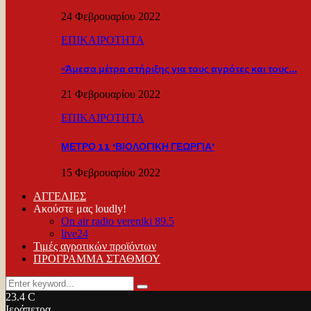
24 Φεβρουαρίου 2022
ΕΠΙΚΑΙΡΟΤΗΤΑ
«Άμεσα μέτρα στήριξης για τους αγρότες και τους…
21 Φεβρουαρίου 2022
ΕΠΙΚΑΙΡΟΤΗΤΑ
ΜΕΤΡΟ 11 ‘ΒΙΟΛΟΓΙΚΗ ΓΕΩΡΓΙΑ’
15 Φεβρουαρίου 2022
ΑΓΓΕΛΙΕΣ
Ακούστε μας loudly!
On air radio vereniki 89.5
live24
Τιμές αγροτικών προϊόντων
ΠΡΟΓΡΑΜΜΑ ΣΤΑΘΜΟΥ
Search
Search
for:
23.4
C
Ιεράπετρα