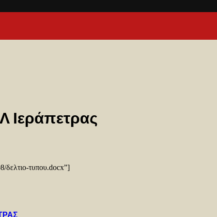
Λ Ιεράπετρας
08/δελτιο-τυπου.docx”]
ΤΡΑΣ