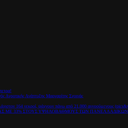
πετρα!
γός Αγροτικής Ανάπτυξης Μαργαρίτης Σχοινάς
λάχιστον 164 νεκροί, ψάχνουν πάνω από 21.000 αγνοούμενους (pics&v
ΡΑΣ ΜΕ 33% ΣΤΟΥΣ ΥΨΗΛΟΒΑΘΜΟΥΣ ΤΩΝ ΠΑΝΕΛΛΑΔΙΚΩ