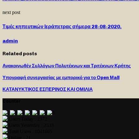
next post
Τιμές κηπευτικών Ιεράπετρας σήμερα 28-08-2020.
admin
Related posts
Ανακοινωθέν Συλλόγων Πολυτέκνων και Τριτέκνων Κρήτης
Υπογραφή συνεργασίας με εμπορικό για το Οpen Μall
ΚΑΤΑΝΥΚΤΙΚΟΣ ΕΣΠΕΡΙΝΟΣ ΚΑΙ ΟΜΙΛΙΑ
Counter
Users Today : 2372
Users Yesterday : 2533
Total Users : 1041665
Online : 21