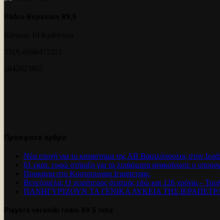
Ραδιο Βερενικη 89,5
Κύπρου 10 Ιεράπετρα
ΤΗΛ-6946472221
2842023855
Πρόσφατα άρθρα
Νέα εποχή για το καταστημα της ΑΒ Βασιλόπουλος στην Ιερά
61 εκατ. ευρώ στήριξη για τα λιπάσματα ανακοίνωσε ο υπουρ
Πυρκαγια στο Κουτσουναρι Ιεραπετρας.
Βενεζουέλα: Ο χειρότερος σεισμός εδώ και 126 χρόνια – Του
ΠΑΝΗΓΥΡΊΖΟΥΝ ΤΑ ΓΕΝΙΚΑ ΛΥΚΕΙΑ ΤΗΣ ΙΕΡΑΠΕΤ
Players vereniki radio 89.5 mhz