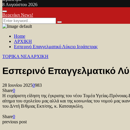
8 Αυγούστου 2026
Facebook
Twitter
Youtube
Primary
Βερενίκη News!
Menu
Search
Search
for:
Home
ΑΡΧΙΚΗ
Εσπερινό Επαγγελματικό Λύκειο Ιεράπετρας
TOPIKA NEA
ΑΡΧΙΚΗ
Εσπερινό Επαγγελματικό Λύ
28 Ιουνίου 2025
0
983
Share
0
Η ευχάριστη είδηση της έγκρισης του νέου Τομέα Υγείας-Πρόνοιας-Ε
αίτημα του σχολείου μας αλλά και της κοινωνίας του νομού μας ικα
του Δ/ντή Β/θμιας Εκπ/σης, κ. Κατσαγκόλη.
Share
0
previous post