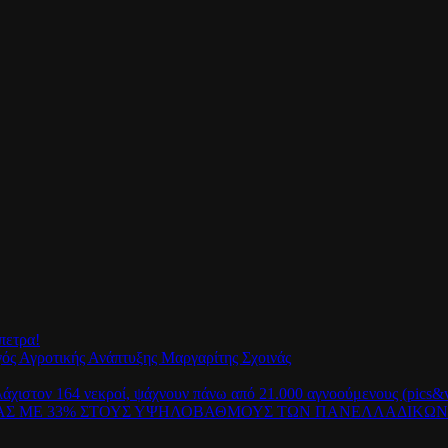
πετρα!
γός Αγροτικής Ανάπτυξης Μαργαρίτης Σχοινάς
λάχιστον 164 νεκροί, ψάχνουν πάνω από 21.000 αγνοούμενους (pics&v
ΡΑΣ ΜΕ 33% ΣΤΟΥΣ ΥΨΗΛΟΒΑΘΜΟΥΣ ΤΩΝ ΠΑΝΕΛΛΑΔΙΚΩ