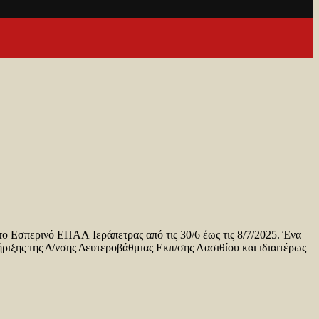
το Εσπερινό ΕΠΑΛ Ιεράπετρας από τις 30/6 έως τις 8/7/2025. Ένα
ήριξης της Δ/νσης Δευτεροβάθμιας Εκπ/σης Λασιθίου και ιδιαιτέρως