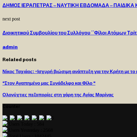
ΔΗΜΟΣ ΙΕΡΑΠΕΤΡΑΣ – ΝΑΥΤΙΚΗ ΕΒΔΟΜΑΔΑ – ΠΑΙΔΙΚΑ ΚΥ
next post
Διοικητικού Συμβουλίου του Συλλόγου ΄΄Φίλοι Ατόμων Τρίτ
admin
Related posts
Νίκος Ταχιάος: «Ισχυρή βιώσιμη ανάπτυξη για την Κρήτη με 
“Στον Αγαπημένο μας Συνάδελφο και Φίλο “
Ολονύχτιες πεζοπορίες στη χάρη της Αγίας Μαρίνας
Counter
Users Today : 584
Users Yesterday : 2568
Total Users : 1042445