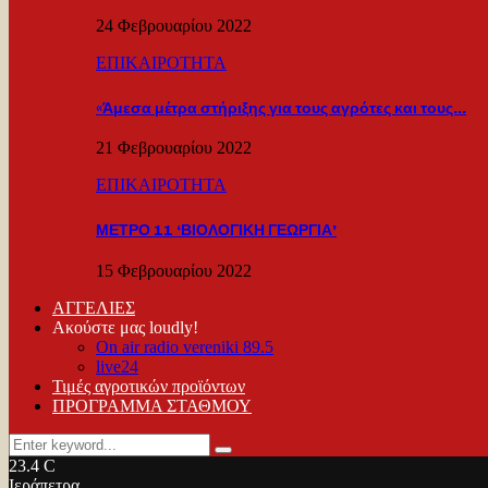
24 Φεβρουαρίου 2022
ΕΠΙΚΑΙΡΟΤΗΤΑ
«Άμεσα μέτρα στήριξης για τους αγρότες και τους…
21 Φεβρουαρίου 2022
ΕΠΙΚΑΙΡΟΤΗΤΑ
ΜΕΤΡΟ 11 ‘ΒΙΟΛΟΓΙΚΗ ΓΕΩΡΓΙΑ’
15 Φεβρουαρίου 2022
ΑΓΓΕΛΙΕΣ
Ακούστε μας loudly!
On air radio vereniki 89.5
live24
Τιμές αγροτικών προϊόντων
ΠΡΟΓΡΑΜΜΑ ΣΤΑΘΜΟΥ
Search
Search
for:
23.4
C
Ιεράπετρα