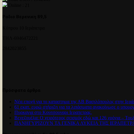
Online : 21
Ραδιο Βερενικη 89,5
Κύπρου 10 Ιεράπετρα
ΤΗΛ-6946472221
2842023855
Πρόσφατα άρθρα
Νέα εποχή για το καταστημα της ΑΒ Βασιλόπουλος στην Ιερά
61 εκατ. ευρώ στήριξη για τα λιπάσματα ανακοίνωσε ο υπουρ
Πυρκαγια στο Κουτσουναρι Ιεραπετρας.
Βενεζουέλα: Ο χειρότερος σεισμός εδώ και 126 χρόνια – Του
ΠΑΝΗΓΥΡΊΖΟΥΝ ΤΑ ΓΕΝΙΚΑ ΛΥΚΕΙΑ ΤΗΣ ΙΕΡΑΠΕΤ