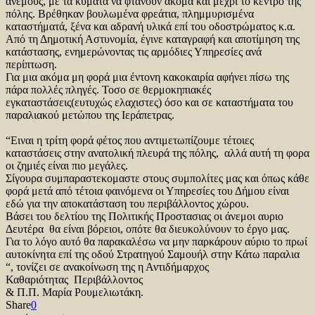
άνεμους, με τα κύματα να φτάνουν ακόμα και μέχρι το κέντρο της
πόλης. Βρέθηκαν βουλωμένα φρεάτια, πλημμυρισμένα
καταστήματά, ξένα και αδρανή υλικά επί του οδοστρώματος κ.α.
Από τη Δημοτική Αστυνομία, έγινε καταγραφή και αποτίμηση της
κατάστασης, ενημερώνοντας τις αρμόδιες Υπηρεσίες ανά
περίπτωση.
Για μια ακόμα μη φορά μια έντονη κακοκαιρία αφήνει πίσω της
πάρα πολλές πληγές. Τοσο σε θερμοκηπιακές
εγκαταστάσεις(ευτυχώς ελαχιστες) όσο και σε καταστήματα του
παραλιακού μετώπου της Ιεράπετρας.
“Ειναι η τρίτη φορά φέτος που αντιμετωπίζουμε τέτοιες
καταστάσεις στην ανατολική πλευρά της πόλης, αλλά αυτή τη φορα
οι ζημιές είναι πιο μεγάλες.
Σίγουρα συμπαραστεκομαστε στους συμπολίτες μας και όπως κάθε
φορά μετά από τέτοια φαινόμενα οι Υπηρεσίες του Δήμου είναι
εδώ για την αποκατάσταση του περιβάλλοντος χώρου.
Βάσει του δελτίου της Πολιτικής Προστασιας οι άνεμοι αυριο
Δευτέρα θα είναι βόρειοι, οπότε θα διευκολύνουν το έργο μας.
Για το λόγο αυτό θα παρακαλέσω να μην παρκάρουν αύριο το πρωί
αυτοκίνητα επί της οδού Στρατηγού Σαμουήλ στην Κάτω παραλια
“, τονίζει σε ανακοίνωση της η Αντιδήμαρχος
Καθαριότητας Περιβάλλοντος
& Π.Π. Μαρία Ρουμελιωτάκη.
Share
0