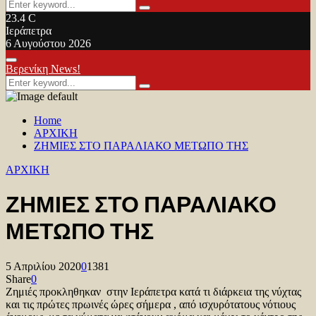
Search
Search
for:
23.4
C
Ιεράπετρα
6 Αυγούστου 2026
Facebook
Twitter
Youtube
Primary
Βερενίκη News!
Menu
Search
Search
for:
Home
ΑΡΧΙΚΗ
ΖΗΜΙΕΣ ΣΤΟ ΠΑΡΑΛΙΑΚΟ ΜΕΤΩΠΟ ΤΗΣ
ΑΡΧΙΚΗ
ΖΗΜΙΕΣ ΣΤΟ ΠΑΡΑΛΙΑΚΟ
ΜΕΤΩΠΟ ΤΗΣ
5 Απριλίου 2020
0
1381
Share
0
Ζημιές προκληθηκαν στην Ιεράπετρα κατά τι διάρκεια της νύχτας
και τις πρώτες πρωινές ώρες σήμερα , από ισχυρότατους νότιους