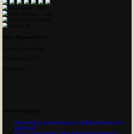
Users Today : 2028
Users Yesterday : 2430
Total Users : 1038788
Online : 29
Ραδιο Βερενικη 89,5
Κύπρου 10 Ιεράπετρα
ΤΗΛ-6946472221
2842023855
Πρόσφατα άρθρα
Νέα εποχή για το καταστημα της ΑΒ Βασιλόπουλος στην
Ιεράπετρα!
61 εκατ. ευρώ στήριξη για τα λιπάσματα ανακοίνωσε ο