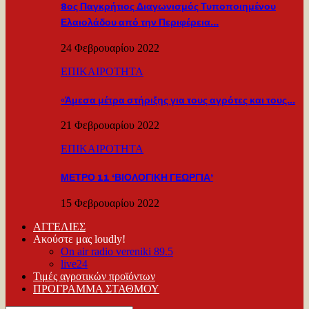
8ος Παγκρήτιος Διαγωνισμός Τυποποιημένου
Ελαιολάδου από την Περιφέρεια…
24 Φεβρουαρίου 2022
ΕΠΙΚΑΙΡΟΤΗΤΑ
«Άμεσα μέτρα στήριξης για τους αγρότες και τους…
21 Φεβρουαρίου 2022
ΕΠΙΚΑΙΡΟΤΗΤΑ
ΜΕΤΡΟ 11 ‘ΒΙΟΛΟΓΙΚΗ ΓΕΩΡΓΙΑ’
15 Φεβρουαρίου 2022
ΑΓΓΕΛΙΕΣ
Ακούστε μας loudly!
On air radio vereniki 89.5
live24
Τιμές αγροτικών προϊόντων
ΠΡΟΓΡΑΜΜΑ ΣΤΑΘΜΟΥ