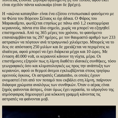
είναι σχεδόν πάντα καλοκαίρι (όταν δε βρέχει).
Η «αιώνια καταιγίδα» είναι ένα εξίσου εντυπωσιακό φαινόμενο με
τα Φώτα του Βόρειου Σέλαος κι όχι άδικα. Ο Φάρος του
Μαρακαΐμπο, φωτίζεται ετησίως με πάνω από 1,2 εκατομμύρια
κεραυνούς, πάντα στο ίδιο σημείο, χωρίς να μπορεί να εξηγηθεί
επιστημονικά. Από τις 365 μέρες του χρόνου, το φαινόμενο
επαναλαμβάνεται τις 297 ημέρες, με τον θαυμαστό αριθμό των 233
αστραπών να πέφτουν ανά τετραγωνικό χιλιόμετρο. Μπορείς να το
δεις σε απόσταση 250 μιλίων και δε χρειάζεται να περιμένεις κι
ιδιαίτερα, αφού μπορεί να έχει διάρκεια μέχρι και 10 ώρες. Με
ένταση 40.000 volt, oι κεραυνοί κάνουν τη νύχτα, μέρα. Οι
επιστήμονες εξηγούν πως η λίμνη διαθέτει ιδανικές συνθήκες, τόσο
γεωγραφικές όσο και κλιματολογικές ως προς την ανάπτυξη των
κεραυνών, αφού οι θερμοί άνεμοι εγκλωβίζονται στους τριγύρω
ορεινούς όγκους. Οι αστραπές Catatumbo, οι οποίες έχουν
ονομαστεί έτσι από τον ποταμό που εκβάλει στη λίμνη, παίρνουν
διάφορα χρώματα αναλόγως των συνθηκών. Όταν ο αέρας είναι
ξηρός φαίνονται άσπρες, όταν όμως έχει υγρασία, το υδρογόνο της
ατμόσφαιρας δημιουργεί μια κόκκινη γραμμή κάνοντας τις
αστραπές να φαίνονται μοβ.