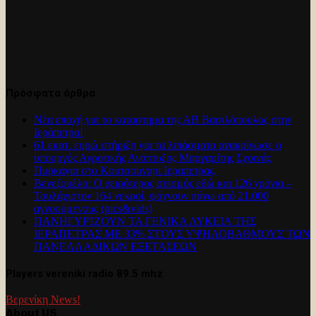
Πρόσφατα άρθρα
Νέα εποχή για το καταστημα της ΑΒ Βασιλόπουλος στην
Ιεράπετρα!
61 εκατ. ευρώ στήριξη για τα λιπάσματα ανακοίνωσε ο
υπουργός Αγροτικής Ανάπτυξης Μαργαρίτης Σχοινάς
Πυρκαγια στο Κουτσουναρι Ιεραπετρας.
Βενεζουέλα: Ο χειρότερος σεισμός εδώ και 126 χρόνια –
Τουλάχιστον 164 νεκροί, ψάχνουν πάνω από 21.000
αγνοούμενους (pics&vids)
ΠΑΝΗΓΥΡΊΖΟΥΝ ΤΑ ΓΕΝΙΚΑ ΛΥΚΕΙΑ ΤΗΣ
ΙΕΡΑΠΕΤΡΑΣ ΜΕ 33% ΣΤΟΥΣ ΥΨΗΛΟΒΑΘΜΟΥΣ ΤΩΝ
ΠΑΝΕΛΛΑΔΙΚΩΝ ΕΞΕΤΑΣΕΩΝ
Players vereniki radio 89.5 mhz
Βερενίκη News!
About US