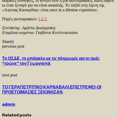
καιρικές συνθήκες, το κινητό σου ή μια φωτογραφική, καλή παρέα
κι έναν ξεναγό για να είσαι ασφαλής. Το ταξίδι στη λίμνη της
«Αιώνιας Καταιγίδας» είναι once in a lifetime experience.
Πηγές φωτογραφιών
1
,
2
,
3
Συντάκτης: Αμάντα Δουλγεράκη
Επιμέλεια κειμένου: Γιοβάννα Κοντονικολάου
Share
0
previous post
Το ΟΣΔΕ, το μπάχαλο με τις πληρωμές και οι τιμές
“τρώνε” τον Γεωργαντά
next post
ΤΟ ΓΕΡΑΠΕΤΡΙΤΙΚΟ ΚΑΡΝΑΒΑΛΙ ΕΠΙΣΤΡΕΦΕΙ-ΟΙ
ΠΡΟΕΤΟΙΜΑΣΙΕΣ ΞΕΚΙΝΗΣΑΝ
admin
Related posts