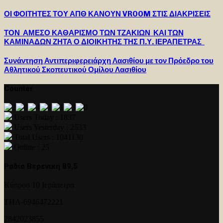
ΟΙ ΦΟΙΤΗΤΕΣ ΤΟΥ ΑΠΘ ΚΑΝΟΥΝ VROOM ΣΤΙΣ ΔΙΑΚΡΙΣΕΙΣ
ΤΟΝ ΑΜΕΣΟ ΚΑΘΑΡΙΣΜΟ ΤΩΝ ΤΖΑΚΙΩΝ ΚΑΙ ΤΩΝ
ΚΑΜΙΝΑΔΩΝ ΖΗΤΑ Ο ΔΙΟΙΚΗΤΗΣ ΤΗΣ Π.Υ. ΙΕΡΑΠΕΤΡΑΣ
Συνάντηση Αντιπεριφερειάρχη Λασιθίου με τον Πρόεδρο του
Αθλητικού Σκοπευτικού Ομίλου Λασιθίου
Counter
Users Today : 1837
Users Yesterday : 2533
Total Users : 1041130
Online : 25
Ραδιο Βερενικη 89,5
Κύπρου 10 Ιεράπετρα
ΤΗΛ-6946472221
2842023855