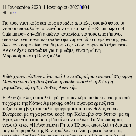
11 Ιανουαρίου 2023
11 Ιανουαρίου 2023
0
804
Share
0
Για τους ναυτικούς και τους ψαράδες αποτελεί φυσικό φάρο, οι
ντόπιοι αποκαλούν το φαινόμενο «rib a-ba» ή « Relampago del
Catatumbο» δηλαδή η αιώνια καταιγίδα, για τους επιστήμονες
αποτελεί ένα μοναδικό φυσικό φαινόμενο άξιο διερεύνησης, για
όλο τον κόσμο είναι ένα δημοφιλές πλέον τουριστικό αξιοθέατο.
Αν δεν έχεις καταλάβει για τι μιλάμε, είναι η λίμνη
Μαρακαΐμπο στη Βενεζουέλα.
Κάθε χρόνο πέφτουν πάνω από 1,2 εκατομμύρια κεραυνοί στη λίμνη
Μαρακαΐμπο στη Βενεζουέλα, η οποία αποτελεί τη δεύτερη
μεγαλύτερη λίμνη της Νότιας Αμερικής.
Η Βενεζουέλα, αποτελεί πρώην Ισπανική αποικία κι είναι μια από
τις χώρες της Νότιας Αμερικής, οπότε σίγουρα χρειάζεται
ταξιδιωτική βίζα και καλό προγραμματισμό αν θέλεις να πας.
Συνορεύει με τη χώρα του καφέ, την Κολομβία στα δυτικά, με τη
Βραζιλία νότια και με τη Γουιάνα ανατολικά. Το Μαρακαΐμπο,
γνωστό κι ως «Η Αγαπημένη Γη του Ήλιου», αποτελεί τη δεύτερη
μεγαλύτερη πόλη της Βενεζουέλας κι είναι η πρωτεύουσα της
πολιτείας Ζούλια. Σίγουρα αγαπημένη γη του Ήλιου, αφού εκεί