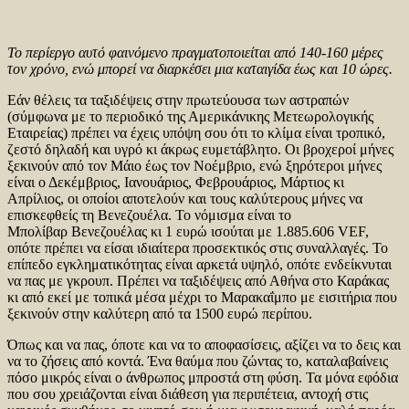
Το περίεργο αυτό φαινόμενο πραγματοποιείται από 140-160 μέρες
τον χρόνο, ενώ μπορεί να διαρκέσει μια καταιγίδα έως και 10 ώρες.
Εάν θέλεις τα ταξιδέψεις στην πρωτεύουσα των αστραπών
(σύμφωνα με το περιοδικό της Αμερικάνικης Μετεωρολογικής
Εταιρείας) πρέπει να έχεις υπόψη σου ότι το κλίμα είναι τροπικό,
ζεστό δηλαδή και υγρό κι άκρως ευμετάβλητο. Οι βροχεροί μήνες
ξεκινούν από τον Μάιο έως τον Νοέμβριο, ενώ ξηρότεροι μήνες
είναι ο Δεκέμβριος, Ιανουάριος, Φεβρουάριος, Μάρτιος κι
Απρίλιος, οι οποίοι αποτελούν και τους καλύτερους μήνες να
επισκεφθείς τη Βενεζουέλα. Το νόμισμα είναι το
Μπολίβαρ Βενεζουέλας κι 1 ευρώ ισούται με 1.885.606 VEF,
οπότε πρέπει να είσαι ιδιαίτερα προσεκτικός στις συναλλαγές. Το
επίπεδο εγκληματικότητας είναι αρκετά υψηλό, οπότε ενδείκνυται
να πας με γκρουπ. Πρέπει να ταξιδέψεις από Αθήνα στο Καράκας
κι από εκεί με τοπικά μέσα μέχρι το Μαρακαΐμπο με εισιτήρια που
ξεκινούν στην καλύτερη από τα 1500 ευρώ περίπου.
Όπως και να πας, όποτε και να το αποφασίσεις, αξίζει να το δεις και
να το ζήσεις από κοντά. Ένα θαύμα που ζώντας το, καταλαβαίνεις
πόσο μικρός είναι ο άνθρωπος μπροστά στη φύση. Τα μόνα εφόδια
που σου χρειάζονται είναι διάθεση για περιπέτεια, αντοχή στις