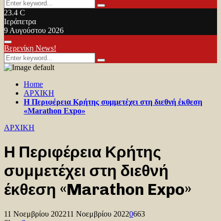
Search
Search
for:
23.4
C
Ιεράπετρα
9 Αυγούστου 2026
Facebook
Twitter
Youtube
Primary
Βερενίκη News!
Menu
Search
Search
for:
Home
ΑΡΧΙΚΗ
Η Περιφέρεια Κρήτης συμμετέχει στη διεθνή έκθεση
«Marathon Expo»
ΑΡΧΙΚΗ
Η Περιφέρεια Κρήτης
συμμετέχει στη διεθνή
έκθεση «Marathon Expo»
11 Νοεμβρίου 2022
11 Νοεμβρίου 2022
0
663