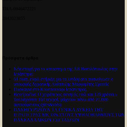
ΤΗΛ-6946472221
2842023855
Πρόσφατα άρθρα
Νέα εποχή για το καταστημα της ΑΒ Βασιλόπουλος στην
Ιεράπετρα!
61 εκατ. ευρώ στήριξη για τα λιπάσματα ανακοίνωσε ο
υπουργός Αγροτικής Ανάπτυξης Μαργαρίτης Σχοινάς
Πυρκαγια στο Κουτσουναρι Ιεραπετρας.
Βενεζουέλα: Ο χειρότερος σεισμός εδώ και 126 χρόνια –
Τουλάχιστον 164 νεκροί, ψάχνουν πάνω από 21.000
αγνοούμενους (pics&vids)
ΠΑΝΗΓΥΡΊΖΟΥΝ ΤΑ ΓΕΝΙΚΑ ΛΥΚΕΙΑ ΤΗΣ
ΙΕΡΑΠΕΤΡΑΣ ΜΕ 33% ΣΤΟΥΣ ΥΨΗΛΟΒΑΘΜΟΥΣ ΤΩΝ
ΠΑΝΕΛΛΑΔΙΚΩΝ ΕΞΕΤΑΣΕΩΝ