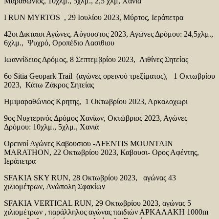
Μαραθώνιος, 10χλμ., 5χλμ., 2,5 χλμ, Χανιά
I RUN MYRTOS , 29 Ιουλίου 2023, Μύρτος, Ιεράπετρα
42οι Δικταιοι Αγώνες, Αύγουστος 2023, Αγώνες Δρόμου: 24,5χλμ.,
6χλμ., Ψυχρό, Οροπέδιο Λασιθιου
Ιωαννίδειος Δρόμος, 8 Σεπτεμβρίου 2023, Λιθίνες Σητείας
6ο Sitia Geopark Trail (αγώνες ορεινού τρεξίματος), 1 Οκτωβρίου
2023, Κάτω Ζάκρος Σητείας
Ημιμαραθώνιος Κρητης, 1 Οκτωβρίου 2023, Αρκαλοχωρι
9ος Νυχτερινός Δρόμος Χανίων, Οκτώβριος 2023, Αγώνες
Δρόμου: 10χλμ., 5χλμ., Χανιά
Ορεινοί Αγώνες Καβουσιου -AFENTIS MOUNTAIN
MARATHON, 22 Οκτωβρίου 2023, Καβουσι- Ορος Αφέντης,
Ιεράπετρα
SFAKIA SKY RUN, 28 Οκτωβρίου 2023, αγώνας 43
χιλιομέτρων, Ανώπολη Σφακίων
SFAKIA VERTICAL RUN, 29 Οκτωβρίου 2023, αγώνας 5
χιλιομέτρων , παράλληλος αγώνας παιδιών ΑΡΚΑΛΑΚΗ 1000m