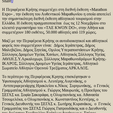
Share
0
Η Περιφέρεια Κρήτης συμμετέχει στη διεθνή έκθεση «Marathon
Expo» , την έκθεση του Αυθεντικού Μαραθωνίου η οποία αποτελεί
την σημαντικότερη διεθνή έκθεση αθλητικού τουρισμού στην
Ελλάδα. Η έκθεση πραγματοποιείται έως τις 12 Νοεμβρίου στο
κλειστό γυμναστήριο του «TAE KWON DO», στην Αθήνα και
συμμετέχουν 180 εκθέτες, 50.000 αθλητές από 119 χώρες.
Μαζί με την Περιφέρεια Κρήτης οι αυτοδιοικητικοί και αθλητικοί
φορείς που συμμετέχουν είναι: Δήμος Ιεράπετρας, Δήμος
Μαλεβιζίου, Δήμος Σητείας, Ομιλος Υπεραποστάσεων Κρήτης,
Σύλλογος Δρομέων Υγείας Χανίων, Αθλητικός Σύλλογος Υγείας
ΑΘΛΗ.Σ.Υ.Αρκαλοχωρι, Σύλλογος Μαραθωνοδρόμων Κρήτης-
ΙΚΑΡΟΣ, Σύλλογος Δρομέων Υγείας Ιεράπετρας, Αθλητικό
Σωματείο Αθλητών Ορεινού Τρεξίματος ΑΡΚΑΛΟΣ.
Το περίπτερο της Περιφέρειας Κρητης επισκέφτηκαν ο
Υφυπουργός Αθλητισμού κ. Λευτέρης Αυγενάκης, ο
Αντιπεριφερειάρχης Ηρακλείου κ.Νίκος Συριγωνάκης, ο Γενικός
Γραμματέας Αθλητισμού κ. Γιώργος Μαυρωτάς, η Προεδρος του
ΣΕΓΑΣ κα. Σοφία Σακοράφα, η Ολυμπιονίκης κα. Αθανασία
Τσουμελέκα, ο Ολυμπιονίκης κ. Κωνσταντίνος Κεντέρης, ο
Γενικός Διευθυντής του ΣΕΓΑΣ κ. Σωτήρης Κυρανάκος, ο Γενικός
Γραμματέας του ΣΕΓΑΣ Γιώργος Γιατρουδάκης και ο Διευθυντής
του Ανώτατου Συμβουλίου Ενόπλων Δυνάμεων κ. Σπύρος