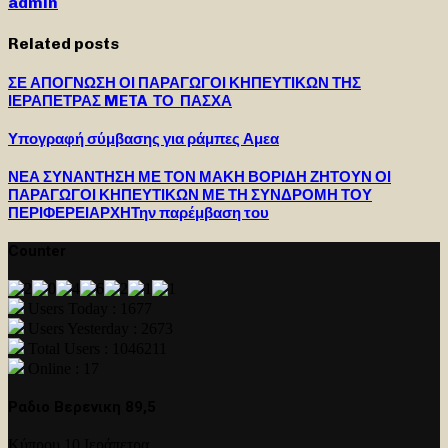
admin
Related posts
ΣΕ ΑΠΟΓΝΩΣΗ ΟΙ ΠΑΡΑΓΩΓΟΙ ΚΗΠΕΥΤΙΚΩΝ ΤΗΣ
ΙΕΡΑΠΕΤΡΑΣ META ΤΟ ΠΑΣΧΑ
Υπογραφή σύμβασης για ράμπες Αμεα
ΝΕΑ ΣΥΝΑΝΤΗΣΗ ΜΕ ΤΟΝ ΜΑΚΗ ΒΟΡΙΔΗ ΖΗΤΟΥΝ ΟΙ
ΠΑΡΑΓΩΓΟΙ ΚΗΠΕΥΤΙΚΩΝ ΜΕ ΤΗ ΣΥΝΔΡΟΜΗ ΤΟΥ
ΠΕΡΙΦΕΡΕΙΑΡΧΗΤην παρέμβαση του
Counter
Users Today : 1677
Users Yesterday : 2673
Total Users : 1046211
Online : 17
Ραδιο Βερενικη 89,5
Κύπρου 10 Ιεράπετρα