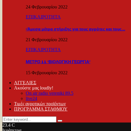
24 Φεβρουαρίου 2022
ΕΠΙΚΑΙΡΟΤΗΤΑ
«Άμεσα μέτρα στήριξης για τους αγρότες και τους…
21 Φεβρουαρίου 2022
ΕΠΙΚΑΙΡΟΤΗΤΑ
ΜΕΤΡΟ 11 ‘ΒΙΟΛΟΓΙΚΗ ΓΕΩΡΓΙΑ’
15 Φεβρουαρίου 2022
ΑΓΓΕΛΙΕΣ
Ακούστε μας loudly!
On air radio vereniki 89.5
live24
Τιμές αγροτικών προϊόντων
ΠΡΟΓΡΑΜΜΑ ΣΤΑΘΜΟΥ
Search
Search
for:
23.4
C
Ιεράπετρα