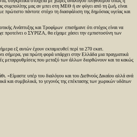
ιστα, συγκριτικά στοιχεία με χώρες ανάλογου πληθυσμού όπως η
ας συμπολίτης μας αν μπει στη ΜΕΘ ή αν φύγει από τη ζωή, είναι
με πρώτιστο πάντοτε στόχο τη διασφάλιση της δημόσιας υγείας και
τικής Ανάπτυξης και Τροφίμων επισήμανε ότι στόχος είναι να
χε προτείνει ο ΣΥΡΙΖΑ, θα είχαμε χάσει την εμπιστοσύνη των
σήμερα εξ αυτών έχουν εκταμιευθεί περί τα 270 εκατ.
 ότι σήμερα, για πρώτη φορά υπάρχει στην Ελλάδα μια πραγματικά
κές μεταρρυθμίσεις που μεταξύ των άλλων διορθώνουν και τα κακώς
άθι. «Είμαστε υπέρ του διαλόγου και του Διεθνούς Δικαίου αλλά ανά
τικά και συμβολικά, το γεγονός της επέκτασης των χωρικών υδάτων