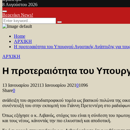
8 Αυγούστου 2026
Facebook
Twitter
Youtube
Primary
Βερενίκη News!
Menu
Search
Search
for:
Home
ΑΡΧΙΚΗ
Η προτεραιότητα του Υπουργού Αγροτικής Ανάπτυξης για τους
ΑΡΧΙΚΗ
Η προτεραιότητα του Υπουργ
13 Ιανουαρίου 2021
13 Ιανουαρίου 2021
0
1096
Share
0
ανάδειξη του αγροτοδιατροφικού τομέα ως βασικού πυλώνα της οικο
συνέντευξή του στην εκπομπή του Γιάννη Πρετεντέρη στο ραδιόφω
Όπως εξήγησε ο κ. Λιβανός, στόχος του είναι η σύνδεση του πρωτο
και τους νέους, κάνοντάς την πιο ελκυστική και αποδοτική.