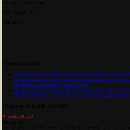
Κύπρου 10 Ιεράπετρα
ΤΗΛ-6946472221
2842023855
Πρόσφατα άρθρα
Νέα εποχή για το καταστημα της ΑΒ Βασιλόπουλος στην Ιερά
61 εκατ. ευρώ στήριξη για τα λιπάσματα ανακοίνωσε ο υπουρ
Πυρκαγια στο Κουτσουναρι Ιεραπετρας.
Βενεζουέλα: Ο χειρότερος σεισμός εδώ και 126 χρόνια – Του
ΠΑΝΗΓΥΡΊΖΟΥΝ ΤΑ ΓΕΝΙΚΑ ΛΥΚΕΙΑ ΤΗΣ ΙΕΡΑΠΕΤ
Players vereniki radio 89.5 mhz
Βερενίκη News!
About US
Το ράδιο Βερενίκη 89,5 MHZ μεταδίδεται στα FM από το καλοκαίρι 