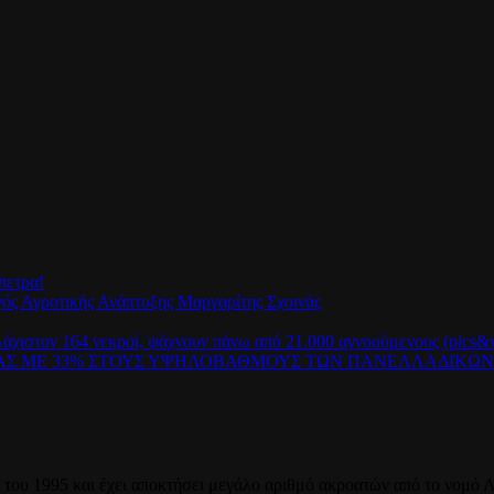
πετρα!
γός Αγροτικής Ανάπτυξης Μαργαρίτης Σχοινάς
λάχιστον 164 νεκροί, ψάχνουν πάνω από 21.000 αγνοούμενους (pics&v
ΡΑΣ ΜΕ 33% ΣΤΟΥΣ ΥΨΗΛΟΒΑΘΜΟΥΣ ΤΩΝ ΠΑΝΕΛΛΑΔΙΚΩ
του 1995 και έχει αποκτήσει μεγάλο αριθμό ακροατών από το νομό Λ