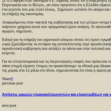
Σε ό,τι αφορά στην πανδημία ο κ. Λιβανός τόνισε ότι η κυβέρνηση 
Πορτογαλία και το Βέλγιο., απ όπου προκύπτει ότι η Ελλάδα εξακολο
ένα γεγονός που μας λυπεί όλους, Σημείωσε ωστόσο ότι ακόμα και ό
τη στήριξη της οικονομίας.
Αναφερόμενος στην τακτική της κυβέρνησης και των μέτρων αντιμετ
παίρνουν χρήματα αυτοί που πραγματικά έχουν ανάγκη. Αν ακολουθο
αγορών, σημείωσε.
Ειδικά για τη στήριξη του αγροτικού κόσμου τόνισε ότι έχουν εγκρι
ευρώ.Σχολιάζοντας τα σενάρια της αντιπολίτευσης περί προοδευτική
προοδευτική κυβέρνηση που αλλάζει τα πάντα και στην πολιτική κα
κείμενα.
Για τα ελληνοτουρκικά και τις διερευνητικές επαφές που πρόκειται 
πάσα στιγμή είμαστε έτοιμοι να προασπίσουμε τα εθνικά μας δίκαια
της χώρας στα 12 μίλια στο Ιόνιο, σημειώνοντας ότι είναι η πρώτη φ
Share
0
previous post
Αιτήσεις μικρών ελαιοκαλλιεργητών και ελαιοτριβέων γ
next post