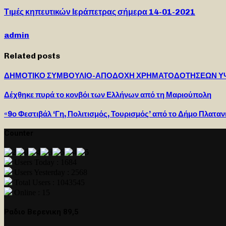
Τιμές κηπευτικών Ιεράπετρας σήμερα 14-01-2021
admin
Related posts
ΔΗΜΟΤΙΚΟ ΣΥΜΒΟΥΛΙΟ-ΑΠΟΔΟΧΗ ΧΡΗΜΑΤΟΔΟΤΗΣΕΩΝ ΥΨΟΥΣ
Δέχθηκε πυρά το κονβόι των Ελλήνων από τη Μαριούπολη
«9ο Φεστιβάλ ‘Γη, Πολιτισμός, Τουρισμός’ από το Δήμο Πλατανι
Counter
Users Today : 1684
Users Yesterday : 2568
Total Users : 1043545
Online : 15
Ραδιο Βερενικη 89,5