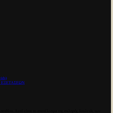
ids)
Ν ΕΞΕΤΑΣΕΩΝ
ασιθίου. Αυτό είναι το αποτέλεσμα της σκληρής δουλειάς των