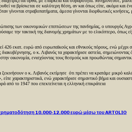
τη διαχειρίζεται ορθά, με επάρκεια και σοβαρότητα. Μνημόνευσε, μάλ
υθεί να βρίσκεται σε καλύτερη θέση, αν και όπως είπε, ακόμα και έν
ταν γίνονται στραβοπατήματα, άμεσα γίνονται διορθωτικές κινήσεις, 
ώπισης των οικονομικών επιπτώσεων της πανδημίας, ο υπουργός Αγρο
ύσαμε την τακτική της διανομής χρημάτων με το ελικόπτερο, όπως εί
θεί 426 εκατ. ευρώ από ευρωπαϊκούς και εθνικούς πόρους, ενώ μέχρι 
ς διακυβέρνησης, ο κ. Λιβανός τα χαρακτήρισε αστεία, σημειώνοντας
ι στην οικονομία, ενισχύοντας τους θεσμούς και προωθώντας σημαντι
να ξεκινήσουν ο κ. Λιβανός εκτίμησε ότι πρέπει να κρατάμε μικρό καλ
», είπε χαρακτηριστικά, ενώ χαρακτήρισε σημαντικό βήμα και ουσιασ
ορά από το 1947 που επεκτείνεται η ελληνική επικράτεια
ια χρηματοδότηση 10.000-12.000 ευρώ μέσω του ARTOLIO