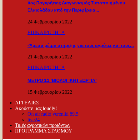
8ος Παγκρήτιος Διαγωνισμός Τυποποιημένου
Ελαιολάδου από την Περιφέρεια…
24 Φεβρουαρίου 2022
ΕΠΙΚΑΙΡΟΤΗΤΑ
«Άμεσα μέτρα στήριξης για τους αγρότες και τους…
21 Φεβρουαρίου 2022
ΕΠΙΚΑΙΡΟΤΗΤΑ
ΜΕΤΡΟ 11 ‘ΒΙΟΛΟΓΙΚΗ ΓΕΩΡΓΙΑ’
15 Φεβρουαρίου 2022
ΑΓΓΕΛΙΕΣ
Ακούστε μας loudly!
On air radio vereniki 89.5
live24
Τιμές αγροτικών προϊόντων
ΠΡΟΓΡΑΜΜΑ ΣΤΑΘΜΟΥ