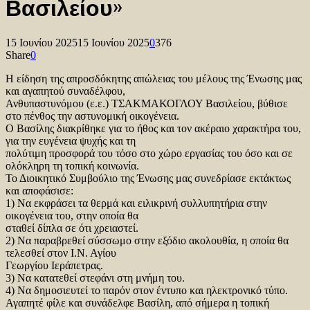
Βασιλείου»
15 Ιουνίου 2025
15 Ιουνίου 2025
0
376
Share
0
Η είδηση της απροσδόκητης απώλειας του μέλους της Ένωσης μας
και αγαπητού συναδέλφου,
Ανθυπαστυνόμου (ε.ε.) ΤΣΑΚΜΑΚΟΓΛΟΥ Βασιλείου, βύθισε
στο πένθος την αστυνομική οικογένεια.
Ο Βασίλης διακρίθηκε για το ήθος και τον ακέραιο χαρακτήρα του,
για την ευγένεια ψυχής και τη
πολύτιμη προσφορά του τόσο στο χώρο εργασίας του όσο και σε
ολόκληρη τη τοπική κοινωνία.
Το Διοικητικό Συμβούλιο της Ένωσης μας συνεδρίασε εκτάκτως
και αποφάσισε:
1) Να εκφράσει τα θερμά και ειλικρινή συλλυπητήρια στην
οικογένεια του, στην οποία θα
σταθεί δίπλα σε ότι χρειαστεί.
2) Να παραβρεθεί σύσσωμο στην εξόδιο ακολουθία, η οποία θα
τελεσθεί στον Ι.Ν. Αγίου
Γεωργίου Ιεράπετρας.
3) Να κατατεθεί στεφάνι στη μνήμη του.
4) Να δημοσιευτεί το παρόν στον έντυπο και ηλεκτρονικό τύπο.
Αγαπητέ φίλε και συνάδελφε Βασίλη, από σήμερα η τοπική