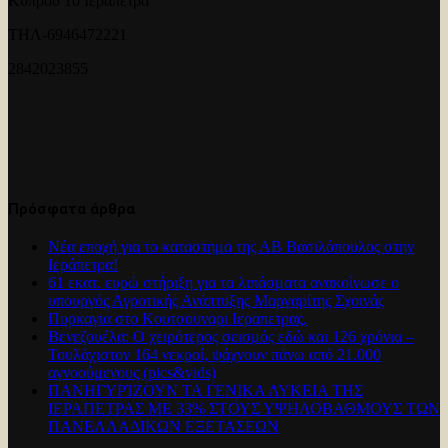
Κύπρου 10 Ιεράπετρα
ΤΗΛ-6946472221
2842023855
Πρόσφατα άρθρα
Νέα εποχή για το καταστημα της ΑΒ Βασιλόπουλος στην
Ιεράπετρα!
61 εκατ. ευρώ στήριξη για τα λιπάσματα ανακοίνωσε ο
υπουργός Αγροτικής Ανάπτυξης Μαργαρίτης Σχοινάς
Πυρκαγια στο Κουτσουναρι Ιεραπετρας.
Βενεζουέλα: Ο χειρότερος σεισμός εδώ και 126 χρόνια –
Τουλάχιστον 164 νεκροί, ψάχνουν πάνω από 21.000
αγνοούμενους (pics&vids)
ΠΑΝΗΓΥΡΊΖΟΥΝ ΤΑ ΓΕΝΙΚΑ ΛΥΚΕΙΑ ΤΗΣ
ΙΕΡΑΠΕΤΡΑΣ ΜΕ 33% ΣΤΟΥΣ ΥΨΗΛΟΒΑΘΜΟΥΣ ΤΩΝ
ΠΑΝΕΛΛΑΔΙΚΩΝ ΕΞΕΤΑΣΕΩΝ