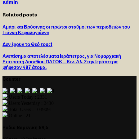
admin
Related posts
Αμάρι και Βρύσινας οι πρώτοι σταθμοί των περιοδειών του
Γιάννη Κεφαλογιάννη
Δεν έχουν το Θεό τους!
Ανεπίσημα αποτελέσματα Ιεράπετρας, για Νομαρχιακή
Επιτροπή Λασιθίου ΠΑΣΟΚ – Κιν. Αλ. Στην Ιεράπετρα
ψήφισαν 497 άτομα.
Counter
Users Today : 2331
Users Yesterday : 2430
Total Users : 1039091
Online : 21
Ραδιο Βερενικη 89,5