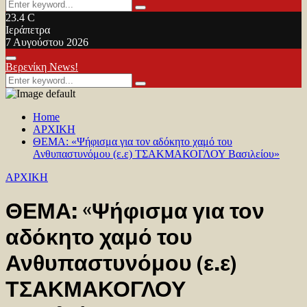
Search
Search
for:
23.4
C
Ιεράπετρα
7 Αυγούστου 2026
Facebook
Twitter
Youtube
Primary
Βερενίκη News!
Menu
Search
Search
for:
Home
ΑΡΧΙΚΗ
ΘΕΜΑ: «Ψήφισμα για τον αδόκητο χαμό του
Ανθυπαστυνόμου (ε.ε) ΤΣΑΚΜΑΚΟΓΛΟΥ Βασιλείου»
ΑΡΧΙΚΗ
ΘΕΜΑ: «Ψήφισμα για τον
αδόκητο χαμό του
Ανθυπαστυνόμου (ε.ε)
ΤΣΑΚΜΑΚΟΓΛΟΥ