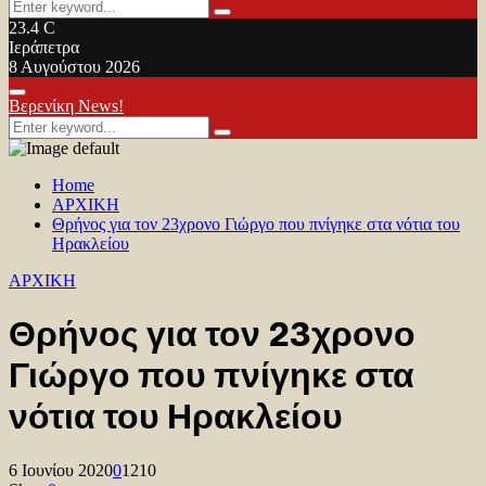
Search
Search
for:
23.4
C
Ιεράπετρα
8 Αυγούστου 2026
Facebook
Twitter
Youtube
Primary
Βερενίκη News!
Menu
Search
Search
for:
Home
ΑΡΧΙΚΗ
Θρήνος για τον 23χρονο Γιώργο που πνίγηκε στα νότια του
Ηρακλείου
ΑΡΧΙΚΗ
Θρήνος για τον 23χρονο
Γιώργο που πνίγηκε στα
νότια του Ηρακλείου
6 Ιουνίου 2020
0
1210