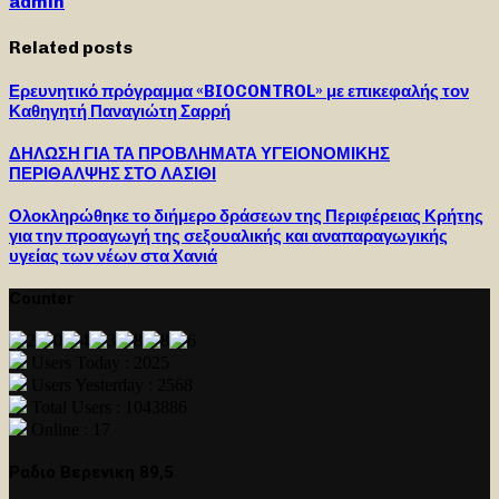
admin
Related posts
Ερευνητικό πρόγραμμα «BIOCONTROL» με επικεφαλής τον
Καθηγητή Παναγιώτη Σαρρή
ΔΗΛΩΣΗ ΓΙΑ ΤΑ ΠΡΟΒΛΗΜΑΤΑ ΥΓΕΙΟΝΟΜΙΚΗΣ
ΠΕΡΙΘΑΛΨΗΣ ΣΤΟ ΛΑΣΙΘΙ
Ολοκληρώθηκε το διήμερο δράσεων της Περιφέρειας Κρήτης
για την προαγωγή της σεξουαλικής και αναπαραγωγικής
υγείας των νέων στα Χανιά
Counter
Users Today : 2025
Users Yesterday : 2568
Total Users : 1043886
Online : 17
Ραδιο Βερενικη 89,5