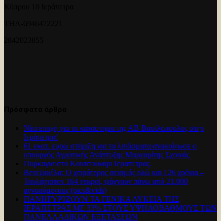
Κύπρου 10 Ιεράπετρα
ΤΗΛ-6946472221
2842023855
Πρόσφατα άρθρα
Νέα εποχή για το καταστημα της ΑΒ Βασιλόπουλος στην
Ιεράπετρα!
61 εκατ. ευρώ στήριξη για τα λιπάσματα ανακοίνωσε ο
υπουργός Αγροτικής Ανάπτυξης Μαργαρίτης Σχοινάς
Πυρκαγια στο Κουτσουναρι Ιεραπετρας.
Βενεζουέλα: Ο χειρότερος σεισμός εδώ και 126 χρόνια –
Τουλάχιστον 164 νεκροί, ψάχνουν πάνω από 21.000
αγνοούμενους (pics&vids)
ΠΑΝΗΓΥΡΊΖΟΥΝ ΤΑ ΓΕΝΙΚΑ ΛΥΚΕΙΑ ΤΗΣ
ΙΕΡΑΠΕΤΡΑΣ ΜΕ 33% ΣΤΟΥΣ ΥΨΗΛΟΒΑΘΜΟΥΣ ΤΩΝ
ΠΑΝΕΛΛΑΔΙΚΩΝ ΕΞΕΤΑΣΕΩΝ