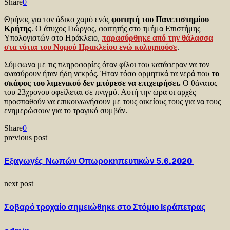
Share
0
Θρήνος για τον άδικο χαμό ενός
φοιτητή του Πανεπιστημίου
Κρήτης
. Ο άτυχος Γιώργος, φοιτητής στο τμήμα Επιστήμης
Υπολογιστών στο Ηράκλειο,
παρασύρθηκε από την θάλασσα
στα νότια του Νομού Ηρακλείου ενώ κολυμπούσε
.
Σύμφωνα με τις πληροφορίες όταν φίλοι του κατάφεραν να τον
ανασύρουν ήταν ήδη νεκρός. Ήταν τόσο ορμητικά τα νερά που
το
σκάφος του λιμενικού δεν μπόρεσε να επιχειρήσει.
Ο θάνατος
του 23χρονου οφείλεται σε πνιγμό. Αυτή την ώρα οι αρχές
προσπαθούν να επικοινωνήσουν με τους οικείους τους για να τους
ενημερώσουν για το τραγικό συμβάν.
Share
0
previous post
Εξαγωγές Νωπών Οπωροκηπευτικών 5.6.2020
next post
Σοβαρό τροχαίο σημειώθηκε στο Στόμιο Ιεράπετρας