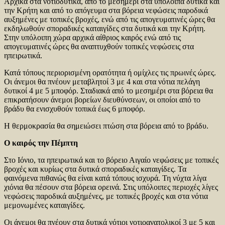
Αρχικά στα νοτιοδυτικά, από το μεσημέρι στα υπόλοιπα δυτικά και
την Κρήτη και από το απόγευμα στα βόρεια νεφώσεις παροδικά
αυξημένες με τοπικές βροχές, ενώ από τις απογευματινές ώρες θα
εκδηλωθούν σποραδικές καταιγίδες στα δυτικά και την Κρήτη.
Στην υπόλοιπη χώρα αρχικά αίθριος καιρός ενώ από τις
απογευματινές ώρες θα αναπτυχθούν τοπικές νεφώσεις στα
ηπειρωτικά.
Κατά τόπους περιορισμένη ορατότητα ή ομίχλες τις πρωινές ώρες.
Οι άνεμοι θα πνέουν μεταβλητοί 3 με 4 και στα νότια πελάγη
δυτικοί 4 με 5 μποφόρ. Σταδιακά από το μεσημέρι στα βόρεια θα
επικρατήσουν άνεμοι βορείων διευθύνσεων, οι οποίοι από το
βράδυ θα ενισχυθούν τοπικά έως 6 μποφόρ.
Η θερμοκρασία θα σημειώσει πτώση στα βόρεια από το βράδυ.
Ο καιρός την Πέμπτη
Στο Ιόνιο, τα ηπειρωτικά και το βόρειο Αιγαίο νεφώσεις με τοπικές
βροχές και κυρίως στα δυτικά σποραδικές καταιγίδες. Τα
φαινόμενα πιθανώς θα είναι κατά τόπους ισχυρά. Τη νύχτα λίγα
χιόνια θα πέσουν στα βόρεια ορεινά. Στις υπόλοιπες περιοχές λίγες
νεφώσεις παροδικά αυξημένες, με τοπικές βροχές και στα νότια
μεμονωμένες καταιγίδες.
Οι άνεμοι θα πνέουν στα δυτικά νότιοι νοτιοανατολικοί 3 με 5 και