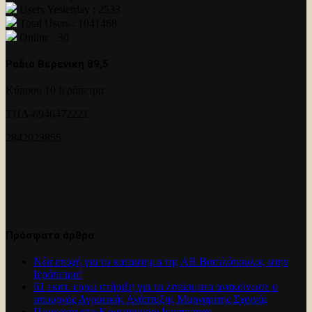
Users Yesterday : 2533
Total Users : 1041468
Online : 30
Ραδιο Βερενικη 89,5
Κύπρου 10 Ιεράπετρα
ΤΗΛ-6946472221
2842023855
Πρόσφατα άρθρα
Νέα εποχή για το καταστημα της ΑΒ Βασιλόπουλος στην
Ιεράπετρα!
61 εκατ. ευρώ στήριξη για τα λιπάσματα ανακοίνωσε ο
υπουργός Αγροτικής Ανάπτυξης Μαργαρίτης Σχοινάς
Πυρκαγια στο Κουτσουναρι Ιεραπετρας.