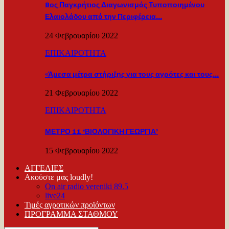
8ος Παγκρήτιος Διαγωνισμός Τυποποιημένου
Ελαιολάδου από την Περιφέρεια…
24 Φεβρουαρίου 2022
ΕΠΙΚΑΙΡΟΤΗΤΑ
«Άμεσα μέτρα στήριξης για τους αγρότες και τους…
21 Φεβρουαρίου 2022
ΕΠΙΚΑΙΡΟΤΗΤΑ
ΜΕΤΡΟ 11 ‘ΒΙΟΛΟΓΙΚΗ ΓΕΩΡΓΙΑ’
15 Φεβρουαρίου 2022
ΑΓΓΕΛΙΕΣ
Ακούστε μας loudly!
On air radio vereniki 89.5
live24
Τιμές αγροτικών προϊόντων
ΠΡΟΓΡΑΜΜΑ ΣΤΑΘΜΟΥ