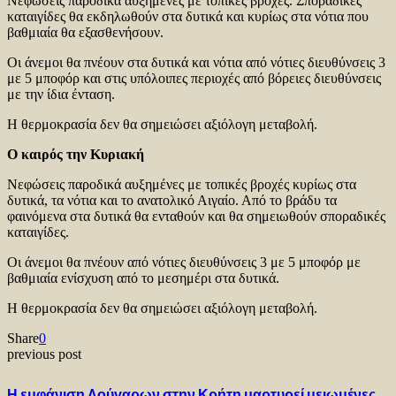
Νεφώσεις παροδικά αυξημένες με τοπικές βροχές. Σποραδικές
καταιγίδες θα εκδηλωθούν στα δυτικά και κυρίως στα νότια που
βαθμιαία θα εξασθενήσουν.
Οι άνεμοι θα πνέουν στα δυτικά και νότια από νότιες διευθύνσεις 3
με 5 μποφόρ και στις υπόλοιπες περιοχές από βόρειες διευθύνσεις
με την ίδια ένταση.
Η θερμοκρασία δεν θα σημειώσει αξιόλογη μεταβολή.
Ο καιρός την Κυριακή
Νεφώσεις παροδικά αυξημένες με τοπικές βροχές κυρίως στα
δυτικά, τα νότια και το ανατολικό Αιγαίο. Από το βράδυ τα
φαινόμενα στα δυτικά θα ενταθούν και θα σημειωθούν σποραδικές
καταιγίδες.
Οι άνεμοι θα πνέουν από νότιες διευθύνσεις 3 με 5 μποφόρ με
βαθμιαία ενίσχυση από το μεσημέρι στα δυτικά.
Η θερμοκρασία δεν θα σημειώσει αξιόλογη μεταβολή.
Share
0
previous post
Η εμφάνιση Λούγαρων στην Κρήτη μαρτυρεί μειωμένες