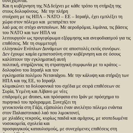
συνεχίζονται.
Και η κυβέρνηση της ΝΔ δείχνει με κάθε τρόπο τη στήριξη της
στους δολοφόνους. Με την πλήρη
στοίχιση με τις ΗΠΑ – ΝΑΤΟ – ΕΕ – Ισραήλ, έχει εμπλέξει τη
χώρα στον πόλεμο και μετατρέπει τον
λαό μας σε στόχο αντιποίνων. Με αεροδρόμια, λιμάνια, τις βάσεις
του ΝΑΤΟ και των ΗΠΑ να
λειτουργούν ως προγεφύρωμα εξόρμησης και ανεφοδιασμού για τις
επιθέσεις. Με τη συμμετοχή
ελληνικών Ενόπλων Δυνάμεων σε αποστολές εκτός συνόρων.
Δεν έχουμε καμία εμπιστοσύνη στην κυβέρνηση και σε όσους
καλύπτουν την εγκληματική αυτή
πολιτική, στηρίζοντας τη στρατηγική συμφωνία με το κράτος –
δολοφόνο του Ισραήλ και τον
εγκληματία πολέμου Νετανιάχου. Με την κάλυψη και στήριξη των
ΗΠΑ και της ΕΕ, το Ισραήλ
κλιμακώνει τα δολοφονικά του σχέδια με σειρά επιθέσεων σε
Συρία, Υεμένη και Λίβανο με νέες
επιδρομές με drones, και πρόσφατα στο Ιράν με πρόσχημα το
πυρηνικό του πρόγραμμα. Συνεχίζει τη
γενοκτονία στη Γάζα, εξαπολύει έναν ανελέητο πόλεμο ενάντια
στον Παλαιστινιακό λαό που λιμοκτονεί,
με χιλιάδες νεκρούς, κυρίως παιδιά και αμάχους, με ισοπεδωμένα
νοσοκομεία, σχολεία και
προσφυγικούς καταυλισμούς, με συνεχόμενες επιθέσεις στη