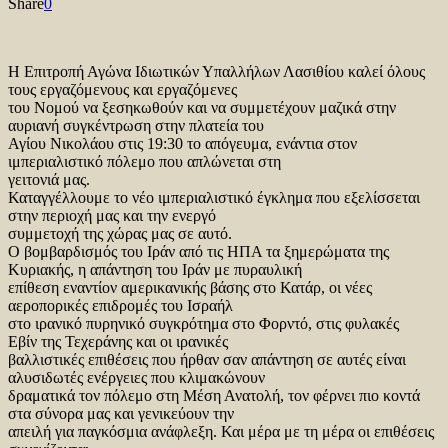
Share
0
Η Επιτροπή Αγώνα Ιδιωτικών Υπαλλήλων Λασιθίου καλεί όλους
τους εργαζόμενους και εργαζόμενες
του Νομού να ξεσηκωθούν και να συμμετέχουν μαζικά στην
αυριανή συγκέντρωση στην πλατεία του
Αγίου Νικολάου στις 19:30 το απόγευμα, ενάντια στον
ιμπεριαλιστικό πόλεμο που απλώνεται στη
γειτονιά μας.
Καταγγέλλουμε το νέο ιμπεριαλιστικό έγκλημα που εξελίσσεται
στην περιοχή μας και την ενεργό
συμμετοχή της χώρας μας σε αυτό.
Ο βομβαρδισμός του Ιράν από τις ΗΠΑ τα ξημερώματα της
Κυριακής, η απάντηση του Ιράν με πυραυλική
επίθεση εναντίον αμερικανικής βάσης στο Κατάρ, οι νέες
αεροπορικές επιδρομές του Ισραήλ
στο ιρανικό πυρηνικό συγκρότημα στο Φορντό, στις φυλακές
Εβίν της Τεχεράνης και οι ιρανικές
βαλλιστικές επιθέσεις που ήρθαν σαν απάντηση σε αυτές είναι
αλυσιδωτές ενέργειες που κλιμακώνουν
δραματικά τον πόλεμο στη Μέση Ανατολή, τον φέρνει πιο κοντά
στα σύνορα μας και γενικεύουν την
απειλή για παγκόσμια ανάφλεξη. Και μέρα με τη μέρα οι επιθέσεις