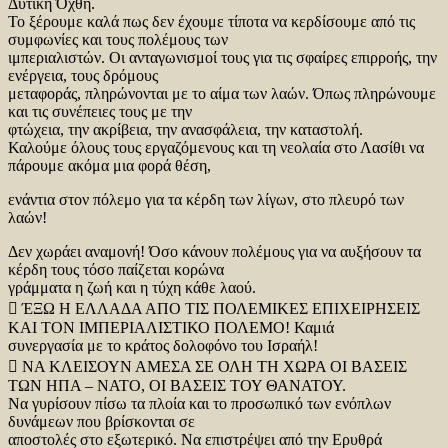
Δυτική Όχθη.
Το ξέρουμε καλά πως δεν έχουμε τίποτα να κερδίσουμε από τις
συμφωνίες και τους πολέμους των
ιμπεριαλιστών. Οι ανταγωνισμοί τους για τις σφαίρες επιρροής, την
ενέργεια, τους δρόμους
μεταφοράς, πληρώνονται με το αίμα των λαών. Όπως πληρώνουμε
και τις συνέπειες τους με την
φτώχεια, την ακρίβεια, την ανασφάλεια, την καταστολή.
Καλούμε όλους τους εργαζόμενους και τη νεολαία στο Λασίθι να
πάρουμε ακόμα μια φορά θέση,
ενάντια στον πόλεμο για τα κέρδη των λίγων, στο πλευρό των
λαών!
Δεν χωράει αναμονή! Όσο κάνουν πολέμους για να αυξήσουν τα
κέρδη τους τόσο παίζεται κορώνα
γράμματα η ζωή και η τύχη κάθε λαού.
 ΈΞΩ Η ΕΛΛΑΔΑ ΑΠΟ ΤΙΣ ΠΟΛΕΜΙΚΕΣ ΕΠΙΧΕΙΡΗΣΕΙΣ
ΚΑΙ ΤΟΝ ΙΜΠΕΡΙΑΛΙΣΤΙΚΟ ΠΟΛΕΜΟ! Καμιά
συνεργασία με το κράτος δολοφόνο του Ισραήλ!
 ΝΑ ΚΛΕΙΣΟΥΝ ΑΜΕΣΑ ΣΕ ΟΛΗ ΤΗ ΧΩΡΑ ΟΙ ΒΑΣΕΙΣ
ΤΩΝ ΗΠΑ – ΝΑΤΟ, ΟΙ ΒΑΣΕΙΣ ΤΟΥ ΘΑΝΑΤΟΥ.
Να γυρίσουν πίσω τα πλοία και το προσωπικό των ενόπλων
δυνάμεων που βρίσκονται σε
αποστολές στο εξωτερικό. Να επιστρέψει από την Ερυθρά