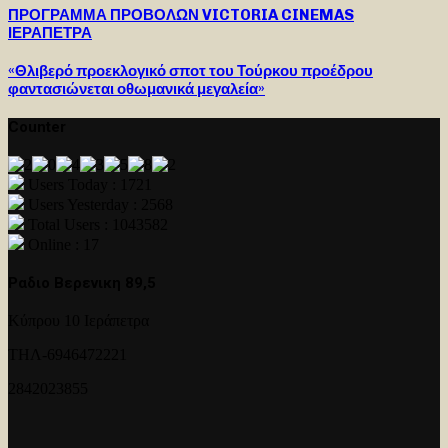
ΠΡΟΓΡΑΜΜΑ ΠΡΟΒΟΛΩΝ VICTORIA CINEMAS
ΙΕΡΑΠΕΤΡΑ
«Θλιβερό προεκλογικό σποτ του Τούρκου προέδρου
φαντασιώνεται οθωμανικά μεγαλεία»
Counter
Users Today : 1721
Users Yesterday : 2568
Total Users : 1043582
Online : 17
Ραδιο Βερενικη 89,5
Κύπρου 10 Ιεράπετρα
ΤΗΛ-6946472221
2842023855