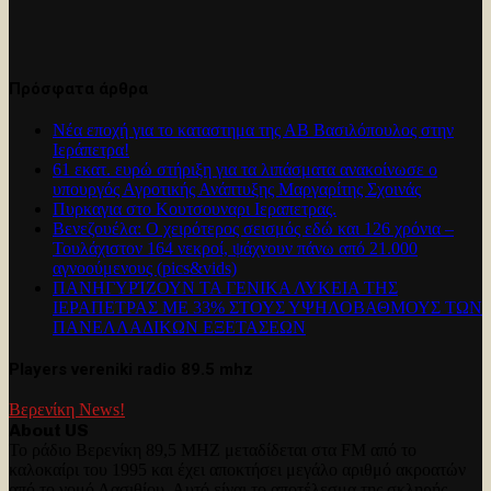
Πρόσφατα άρθρα
Νέα εποχή για το καταστημα της ΑΒ Βασιλόπουλος στην
Ιεράπετρα!
61 εκατ. ευρώ στήριξη για τα λιπάσματα ανακοίνωσε ο
υπουργός Αγροτικής Ανάπτυξης Μαργαρίτης Σχοινάς
Πυρκαγια στο Κουτσουναρι Ιεραπετρας.
Βενεζουέλα: Ο χειρότερος σεισμός εδώ και 126 χρόνια –
Τουλάχιστον 164 νεκροί, ψάχνουν πάνω από 21.000
αγνοούμενους (pics&vids)
ΠΑΝΗΓΥΡΊΖΟΥΝ ΤΑ ΓΕΝΙΚΑ ΛΥΚΕΙΑ ΤΗΣ
ΙΕΡΑΠΕΤΡΑΣ ΜΕ 33% ΣΤΟΥΣ ΥΨΗΛΟΒΑΘΜΟΥΣ ΤΩΝ
ΠΑΝΕΛΛΑΔΙΚΩΝ ΕΞΕΤΑΣΕΩΝ
Players vereniki radio 89.5 mhz
Βερενίκη News!
About US
Το ράδιο Βερενίκη 89,5 MHZ μεταδίδεται στα FM από το
καλοκαίρι του 1995 και έχει αποκτήσει μεγάλο αριθμό ακροατών
από το νομό Λασιθίου. Αυτό είναι το αποτέλεσμα της σκληρής