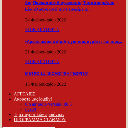
8ος Παγκρήτιος Διαγωνισμός Τυποποιημένου
Ελαιολάδου από την Περιφέρεια…
24 Φεβρουαρίου 2022
ΕΠΙΚΑΙΡΟΤΗΤΑ
«Άμεσα μέτρα στήριξης για τους αγρότες και τους…
21 Φεβρουαρίου 2022
ΕΠΙΚΑΙΡΟΤΗΤΑ
ΜΕΤΡΟ 11 ‘ΒΙΟΛΟΓΙΚΗ ΓΕΩΡΓΙΑ’
15 Φεβρουαρίου 2022
ΑΓΓΕΛΙΕΣ
Ακούστε μας loudly!
On air radio vereniki 89.5
live24
Τιμές αγροτικών προϊόντων
ΠΡΟΓΡΑΜΜΑ ΣΤΑΘΜΟΥ