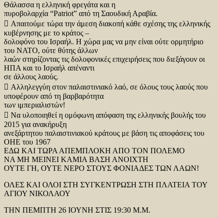
Θάλασσα η ελληνική φρεγάτα και η
πυροβολαρχία “Patriot” από τη Σαουδική Αραβία.
 Απαιτούμε τώρα την άμεση διακοπή κάθε σχέσης της ελληνικής
κυβέρνησης με το κράτος –
δολοφόνο του Ισραήλ. Η χώρα μας να μην είναι ούτε ορμητήριο
του ΝΑΤΟ, ούτε θύτης άλλων
λαών στηρίζοντας τις δολοφονικές επιχειρήσεις που διεξάγουν οι
ΗΠΑ και το Ισραήλ απέναντι
σε άλλους λαούς.
 Αλληλεγγύη στον παλαιστινιακό λαό, σε όλους τους λαούς που
υποφέρουν από τη βαρβαρότητα
των ιμπεριαλιστών!
 Να υλοποιηθεί η ομόφωνη απόφαση της ελληνικής βουλής του
2015 για ανακήρυξη
ανεξάρτητου παλαιστινιακού κράτους με βάση τις αποφάσεις του
ΟΗΕ του 1967
ΕΔΩ ΚΑΙ ΤΩΡΑ ΑΠΕΜΠΛΟΚΗ ΑΠΟ ΤΟΝ ΠΟΛΕΜΟ
ΝΑ ΜΗ ΜΕΙΝΕΙ ΚΑΜΙΑ ΒΑΣΗ ΑΝΟΙΧΤΗ
ΟΥΤΕ ΓΗ, ΟΥΤΕ ΝΕΡΟ ΣΤΟΥΣ ΦΟΝΙΑΔΕΣ ΤΩΝ ΛΑΩΝ!
ΟΛΕΣ ΚΑΙ ΟΛΟΙ ΣΤΗ ΣΥΓΚΕΝΤΡΩΣΗ ΣΤΗ ΠΛΑΤΕΙΑ ΤΟΥ
ΑΓΙΟΥ ΝΙΚΟΛΑΟΥ
ΤΗΝ ΠΕΜΠΤΗ 26 ΙΟΥΝΗ ΣΤΙΣ 19:30 Μ.Μ.