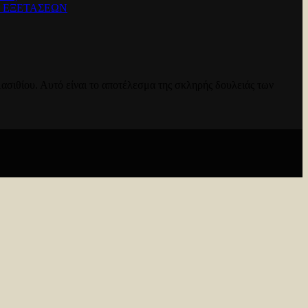
Ν ΕΞΕΤΑΣΕΩΝ
ασιθίου. Αυτό είναι το αποτέλεσμα της σκληρής δουλειάς των