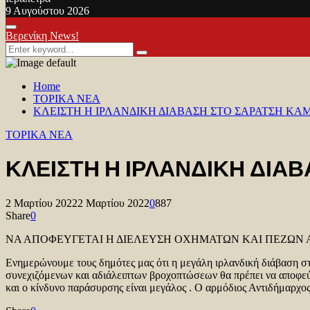
9 Αυγούστου 2026
Facebook
Twitter
Youtube
Primary
Βερενίκη News!
Menu
Search
Search
for:
Home
TOPIKA NEA
ΚΛΕΙΣΤΗ Η ΙΡΛΑΝΔΙΚΗ ΔΙΑΒΑΣΗ ΣΤΟ ΣΑΡΑΤΣΗ ΚΑ
TOPIKA NEA
ΚΛΕΙΣΤΗ Η ΙΡΛΑΝΔΙΚΗ ΔΙΑ
2 Μαρτίου 2022
2 Μαρτίου 2022
0
887
Share
0
ΝΑ ΑΠΟΦΕΥΓΕΤΑΙ Η ΔΙΕΛΕΥΣΗ ΟΧΗΜΑΤΩΝ ΚΑΙ ΠΕΖΩΝ ΑΠ
Ενημερώνουμε τους δημότες μας ότι η μεγάλη ιρλανδική διάβαση στ
συνεχιζόμενων και αδιάλειπτων βροχοπτώσεων θα πρέπει να αποφεύγ
και ο κίνδυνο παράσυρσης είναι μεγάλος . Ο αρμόδιος Αντιδήμαρχ