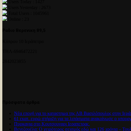
Users Today : 1427
Users Yesterday : 2673
Total Users : 1045961
Online : 23
Ραδιο Βερενικη 89,5
Κύπρου 10 Ιεράπετρα
ΤΗΛ-6946472221
2842023855
Πρόσφατα άρθρα
Νέα εποχή για το καταστημα της ΑΒ Βασιλόπουλος στην Ιερά
61 εκατ. ευρώ στήριξη για τα λιπάσματα ανακοίνωσε ο υπουρ
Πυρκαγια στο Κουτσουναρι Ιεραπετρας.
Βενεζουέλα: Ο χειρότερος σεισμός εδώ και 126 χρόνια – Του