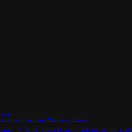
πετρα!
γός Αγροτικής Ανάπτυξης Μαργαρίτης Σχοινάς
λάχιστον 164 νεκροί, ψάχνουν πάνω από 21.000 αγνοούμενους (pics&v