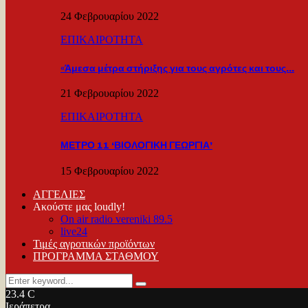
24 Φεβρουαρίου 2022
ΕΠΙΚΑΙΡΟΤΗΤΑ
«Άμεσα μέτρα στήριξης για τους αγρότες και τους…
21 Φεβρουαρίου 2022
ΕΠΙΚΑΙΡΟΤΗΤΑ
ΜΕΤΡΟ 11 ‘ΒΙΟΛΟΓΙΚΗ ΓΕΩΡΓΙΑ’
15 Φεβρουαρίου 2022
ΑΓΓΕΛΙΕΣ
Ακούστε μας loudly!
On air radio vereniki 89.5
live24
Τιμές αγροτικών προϊόντων
ΠΡΟΓΡΑΜΜΑ ΣΤΑΘΜΟΥ
Search
Search
for:
23.4
C
Ιεράπετρα