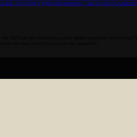
ΡΑΣ ΜΕ 33% ΣΤΟΥΣ ΥΨΗΛΟΒΑΘΜΟΥΣ ΤΩΝ ΠΑΝΕΛΛΑΔΙΚΩ
του 1995 και έχει αποκτήσει μεγάλο αριθμό ακροατών από το νομό Λ
ία όσο και στην σωστή ενημέρωση των ακροατών.