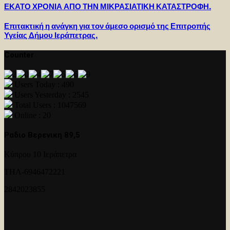
ΕΚΑΤΟ ΧΡΟΝΙΑ ΑΠΟ ΤΗΝ ΜΙΚΡΑΣΙΑΤΙΚΗ ΚΑΤΑΣΤΡΟΦΗ.
Επιτακτική η ανάγκη για τον άμεσο ορισμό της Επιτροπής
Υγείας Δήμου Ιεράπετρας.
Counter
Users Today : 490
Users Yesterday : 2545
Total Users : 1047569
Online : 20
Ραδιο Βερενικη 89,5
Κύπρου 10 Ιεράπετρα
ΤΗΛ-6946472221
2842023855