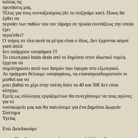
κιόλας τις
προτάσεις μας.
Τέλος για τους συνταξιούχους (δε το συζητάμε καν). Ποιος θα
έρθει να
περνάει των παθών του τον τάραχο σε ηλικία συντάξεως την οποία
έχει
περιέλθει?
Ο τοίχος σε όλα αυτά τα μέτρα είναι ο ίδιος. Δεν έρχονται ιατροί
γιατί απλά
δεν υπάρχουν υποψήφιοι !!!
Το εσωτερικό brain drain από το δημόσιο στον ιδιωτικό τομέα,
έρχεται να
συμπληρώσει αυτό των Ιατρών που έφυγαν στο εξωτερικό.
Αν πράγματι θέλουμε υποψηφίους, να επαναπροσδιοριστούν οι
μισθοί και να
μπει βαθιά το χέρι στην τσέπη διότι τα 40 και 50€ δεν είναι
κίνητρο.
Εμείς ως σύλλογος εργαζομένων θα συνεχίσουμε να τους αγώνες
για το
νοσοκομείο μας και θα παλεύουμε για ένα Δημόσιο Δωρεάν
Σύστημα
Υγείας
Ενώ Διεκδικούμε