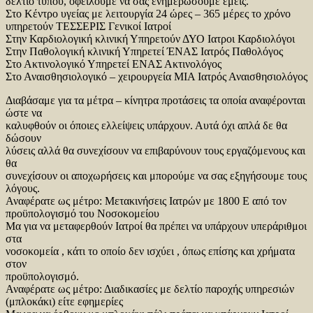
δελτίο τύπου, οφείλουμε να σας ενημερώσουμε εμείς.
Στο Κέντρο υγείας με λειτουργία 24 ώρες – 365 μέρες το χρόνο
υπηρετούν ΤΕΣΣΕΡΙΣ Γενικοί Ιατροί
Στην Καρδιολογική κλινική Υπηρετούν ΔΥΟ Ιατροι Καρδιολόγοι
Στην Παθολογική κλινική Υπηρετεί ΈΝΑΣ Ιατρός Παθολόγος
Στο Ακτινολογικό Υπηρετεί ΕΝΑΣ Ακτινολόγος
Στο Αναισθησιολογικό – χειρουργεία ΜΙΑ Ιατρός Αναισθησιολόγος
Διαβάσαμε για τα μέτρα – κίνητρα προτάσεις τα οποία αναφέρονται
ώστε να
καλυφθούν οι όποιες ελλείψεις υπάρχουν. Αυτά όχι απλά δε θα
δώσουν
λύσεις αλλά θα συνεχίσουν να επιβαρύνουν τους εργαζόμενους και
θα
συνεχίσουν οι αποχωρήσεις και μπορούμε να σας εξηγήσουμε τους
λόγους.
Αναφέρατε ως μέτρο: Μετακινήσεις Ιατρών με 1800 Ε από τον
προϋπολογισμό του Νοσοκομείου
Μα για να μεταφερθούν Ιατροί θα πρέπει να υπάρχουν υπεράριθμοι
στα
νοσοκομεία , κάτι το οποίο δεν ισχύει , όπως επίσης και χρήματα
στον
προϋπολογισμό.
Αναφέρατε ως μέτρο: Διαδικασίες με δελτίο παροχής υπηρεσιών
(μπλοκάκι) είτε εφημερίες