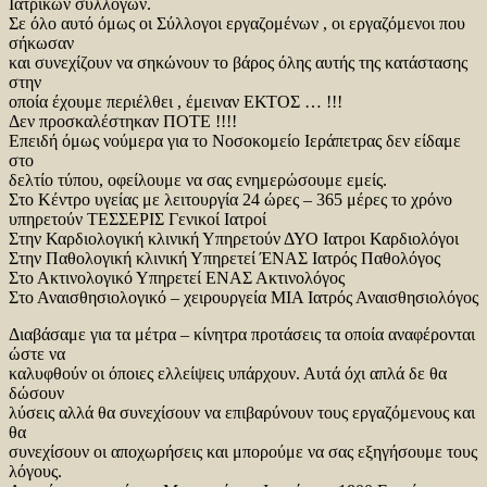
Ιατρικών συλλόγων.
Σε όλο αυτό όμως οι Σύλλογοι εργαζομένων , οι εργαζόμενοι που
σήκωσαν
και συνεχίζουν να σηκώνουν το βάρος όλης αυτής της κατάστασης
στην
οποία έχουμε περιέλθει , έμειναν ΕΚΤΟΣ … !!!
Δεν προσκαλέστηκαν ΠΟΤΕ !!!!
Επειδή όμως νούμερα για το Νοσοκομείο Ιεράπετρας δεν είδαμε
στο
δελτίο τύπου, οφείλουμε να σας ενημερώσουμε εμείς.
Στο Κέντρο υγείας με λειτουργία 24 ώρες – 365 μέρες το χρόνο
υπηρετούν ΤΕΣΣΕΡΙΣ Γενικοί Ιατροί
Στην Καρδιολογική κλινική Υπηρετούν ΔΥΟ Ιατροι Καρδιολόγοι
Στην Παθολογική κλινική Υπηρετεί ΈΝΑΣ Ιατρός Παθολόγος
Στο Ακτινολογικό Υπηρετεί ΕΝΑΣ Ακτινολόγος
Στο Αναισθησιολογικό – χειρουργεία ΜΙΑ Ιατρός Αναισθησιολόγος
Διαβάσαμε για τα μέτρα – κίνητρα προτάσεις τα οποία αναφέρονται
ώστε να
καλυφθούν οι όποιες ελλείψεις υπάρχουν. Αυτά όχι απλά δε θα
δώσουν
λύσεις αλλά θα συνεχίσουν να επιβαρύνουν τους εργαζόμενους και
θα
συνεχίσουν οι αποχωρήσεις και μπορούμε να σας εξηγήσουμε τους
λόγους.