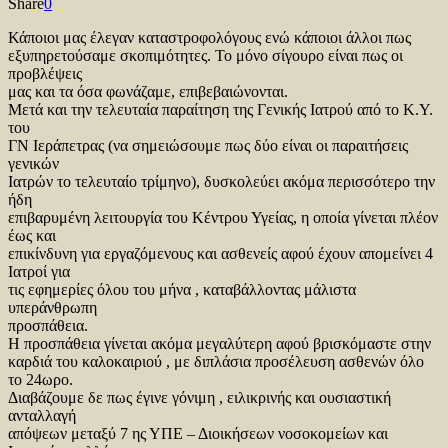
Share
0
Κάποιοι μας έλεγαν καταστροφολόγους ενώ κάποιοι άλλοι πως
εξυπηρετούσαμε σκοπιμότητες. Το μόνο σίγουρο είναι πως οι
προβλέψεις
μας και τα όσα φωνάζαμε, επιβεβαιώνονται.
Μετά και την τελευταία παραίτηση της Γενικής Ιατρού από το Κ.Υ.
του
ΓΝ Ιεράπετρας (να σημειώσουμε πως δύο είναι οι παραιτήσεις
γενικών
Ιατρών το τελευταίο τρίμηνο), δυσκολεύει ακόμα περισσότερο την
ήδη
επιβαρυμένη λειτουργία του Κέντρου Υγείας, η οποία γίνεται πλέον
έως και
επικίνδυνη για εργαζόμενους και ασθενείς αφού έχουν απομείνει 4
Ιατροί για
τις εφημερίες όλου του μήνα , καταβάλλοντας μάλιστα
υπεράνθρωπη
προσπάθεια.
Η προσπάθεια γίνεται ακόμα μεγαλύτερη αφού βρισκόμαστε στην
καρδιά του καλοκαιριού , με διπλάσια προσέλευση ασθενών όλο
το 24ωρο.
Διαβάζουμε δε πως έγινε γόνιμη , ειλικρινής και ουσιαστική
ανταλλαγή
απόψεων μεταξύ 7 ης ΥΠΕ – Διοικήσεων νοσοκομείων και