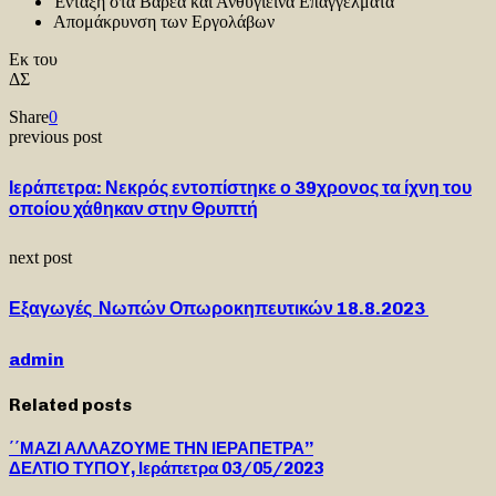
Ένταξη στα Βαρέα και Ανθυγιεινά Επαγγέλματα
Απομάκρυνση των Εργολάβων
Εκ του
ΔΣ
Share
0
previous post
Ιεράπετρα: Νεκρός εντοπίστηκε ο 39χρονος τα ίχνη του
οποίου χάθηκαν στην Θρυπτή
next post
Εξαγωγές Νωπών Οπωροκηπευτικών 18.8.2023
admin
Related posts
΄΄ΜΑΖΙ ΑΛΛΑΖΟΥΜΕ ΤΗΝ ΙΕΡΑΠΕΤΡΑ’’
ΔΕΛΤΙΟ ΤΥΠΟΥ, Ιεράπετρα 03/05/2023