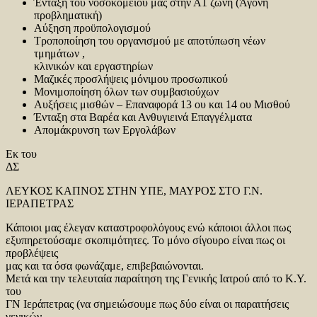
Ένταξη του νοσοκομείου μας στην Α1 ζώνη (Άγονη
προβληματική)
Αύξηση προϋπολογισμού
Τροποποίηση του οργανισμού με αποτύπωση νέων
τμημάτων ,
κλινικών και εργαστηρίων
Μαζικές προσλήψεις μόνιμου προσωπικού
Μονιμοποίηση όλων των συμβασιούχων
Αυξήσεις μισθών – Επαναφορά 13 ου και 14 ου Μισθού
Ένταξη στα Βαρέα και Ανθυγιεινά Επαγγέλματα
Απομάκρυνση των Εργολάβων
Εκ του
ΔΣ
ΛΕΥΚΟΣ ΚΑΠΝΟΣ ΣΤΗΝ ΥΠΕ, ΜΑΥΡΟΣ ΣΤΟ Γ.Ν.
ΙΕΡΑΠΕΤΡΑΣ
Κάποιοι μας έλεγαν καταστροφολόγους ενώ κάποιοι άλλοι πως
εξυπηρετούσαμε σκοπιμότητες. Το μόνο σίγουρο είναι πως οι
προβλέψεις
μας και τα όσα φωνάζαμε, επιβεβαιώνονται.
Μετά και την τελευταία παραίτηση της Γενικής Ιατρού από το Κ.Υ.
του
ΓΝ Ιεράπετρας (να σημειώσουμε πως δύο είναι οι παραιτήσεις
γενικών