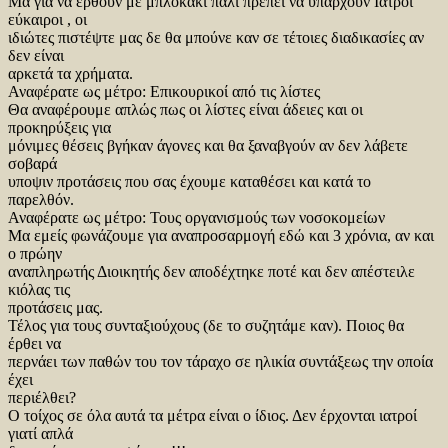
Μα για να έρθουν με μπλοκάκι πάλι πρέπει να υπάρχουν Ιατροί
εύκαιροι , οι
ιδιώτες πιστέψτε μας δε θα μπούνε καν σε τέτοιες διαδικασίες αν
δεν είναι
αρκετά τα χρήματα.
Αναφέρατε ως μέτρο: Επικουρικοί από τις λίστες
Θα αναφέρουμε απλώς πως οι λίστες είναι άδειες και οι
προκηρύξεις για
μόνιμες θέσεις βγήκαν άγονες και θα ξαναβγούν αν δεν λάβετε
σοβαρά
υποψιν προτάσεις που σας έχουμε καταθέσει και κατά το
παρελθόν.
Αναφέρατε ως μέτρο: Τους οργανισμούς των νοσοκομείων
Μα εμείς φωνάζουμε για αναπροσαρμογή εδώ και 3 χρόνια, αν και
ο πρώην
αναπληρωτής Διοικητής δεν αποδέχτηκε ποτέ και δεν απέστειλε
κιόλας τις
προτάσεις μας.
Τέλος για τους συνταξιούχους (δε το συζητάμε καν). Ποιος θα
έρθει να
περνάει των παθών του τον τάραχο σε ηλικία συντάξεως την οποία
έχει
περιέλθει?
Ο τοίχος σε όλα αυτά τα μέτρα είναι ο ίδιος. Δεν έρχονται ιατροί
γιατί απλά