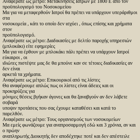
Αναφέρατε ως μέτρο: Μετακινήσεις Ιατρών με 1800 Ε από τον
προϋπολογισμό του Νοσοκομείου
Μα για να μεταφερθούν Ιατροί θα πρέπει να υπάρχουν υπεράριθμοι
στα
νοσοκομεία , κάτι το οποίο δεν ισχύει , όπως επίσης και χρήματα
στον
προϋπολογισμό.
Αναφέρατε ως μέτρο: Διαδικασίες με δελτίο παροχής υπηρεσιών
(μπλοκάκι) είτε εφημερίες
Μα για να έρθουν με μπλοκάκι πάλι πρέπει να υπάρχουν Ιατροί
εύκαιροι , οι
ιδιώτες πιστέψτε μας δε θα μπούνε καν σε τέτοιες διαδικασίες αν
δεν είναι
αρκετά τα χρήματα.
Αναφέρατε ως μέτρο: Επικουρικοί από τις λίστες
Θα αναφέρουμε απλώς πως οι λίστες είναι άδειες και οι
προκηρύξεις για
μόνιμες θέσεις βγήκαν άγονες και θα ξαναβγούν αν δεν λάβετε
σοβαρά
υποψιν προτάσεις που σας έχουμε καταθέσει και κατά το
παρελθόν.
Αναφέρατε ως μέτρο: Τους οργανισμούς των νοσοκομείων
Μα εμείς φωνάζουμε για αναπροσαρμογή εδώ και 3 χρόνια, αν και
ο πρώην
αναπληρωτής Διοικητής δεν αποδέχτηκε ποτέ και δεν απέστειλε