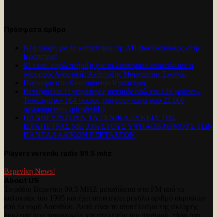
Πρόσφατα άρθρα
Νέα εποχή για το καταστημα της ΑΒ Βασιλόπουλος στην
Ιεράπετρα!
61 εκατ. ευρώ στήριξη για τα λιπάσματα ανακοίνωσε ο
υπουργός Αγροτικής Ανάπτυξης Μαργαρίτης Σχοινάς
Πυρκαγια στο Κουτσουναρι Ιεραπετρας.
Βενεζουέλα: Ο χειρότερος σεισμός εδώ και 126 χρόνια –
Τουλάχιστον 164 νεκροί, ψάχνουν πάνω από 21.000
αγνοούμενους (pics&vids)
ΠΑΝΗΓΥΡΊΖΟΥΝ ΤΑ ΓΕΝΙΚΑ ΛΥΚΕΙΑ ΤΗΣ
ΙΕΡΑΠΕΤΡΑΣ ΜΕ 33% ΣΤΟΥΣ ΥΨΗΛΟΒΑΘΜΟΥΣ ΤΩΝ
ΠΑΝΕΛΛΑΔΙΚΩΝ ΕΞΕΤΑΣΕΩΝ
Players vereniki radio 89.5 mhz
Βερενίκη News!
About US
Το ράδιο Βερενίκη 89,5 MHZ μεταδίδεται στα FM από το
καλοκαίρι του 1995 και έχει αποκτήσει μεγάλο αριθμό ακροατών
από το νομό Λασιθίου. Αυτό είναι το αποτέλεσμα της σκληρής
δουλειάς των παραγωγών και στελεχών του σταθμού, τόσο στη