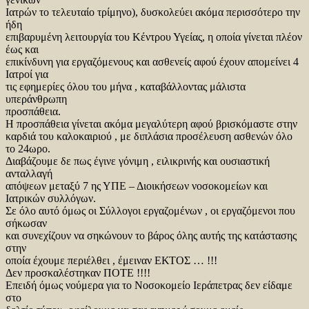
Ιατρών το τελευταίο τρίμηνο), δυσκολεύει ακόμα περισσότερο την
ήδη
επιβαρυμένη λειτουργία του Κέντρου Υγείας, η οποία γίνεται πλέον
έως και
επικίνδυνη για εργαζόμενους και ασθενείς αφού έχουν απομείνει 4
Ιατροί για
τις εφημερίες όλου του μήνα , καταβάλλοντας μάλιστα
υπεράνθρωπη
προσπάθεια.
Η προσπάθεια γίνεται ακόμα μεγαλύτερη αφού βρισκόμαστε στην
καρδιά του καλοκαιριού , με διπλάσια προσέλευση ασθενών όλο
το 24ωρο.
Διαβάζουμε δε πως έγινε γόνιμη , ειλικρινής και ουσιαστική
ανταλλαγή
απόψεων μεταξύ 7 ης ΥΠΕ – Διοικήσεων νοσοκομείων και
Ιατρικών συλλόγων.
Σε όλο αυτό όμως οι Σύλλογοι εργαζομένων , οι εργαζόμενοι που
σήκωσαν
και συνεχίζουν να σηκώνουν το βάρος όλης αυτής της κατάστασης
στην
οποία έχουμε περιέλθει , έμειναν ΕΚΤΟΣ … !!!
Δεν προσκαλέστηκαν ΠΟΤΕ !!!!
Επειδή όμως νούμερα για το Νοσοκομείο Ιεράπετρας δεν είδαμε
στο