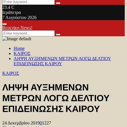
Search
Search
for:
23.4
C
Ιεράπετρα
7 Αυγούστου 2026
Facebook
Twitter
Youtube
Primary
Βερενίκη News!
Menu
Search
Search
for:
Home
ΚΑΙΡΟΣ
ΛΗΨΗ ΑΥΞΗΜΕΝΩΝ ΜΕΤΡΩΝ ΛΟΓΩ ΔΕΛΤΙΟΥ
ΕΠΙΔΕΙΝΩΣΗΣ ΚΑΙΡΟΥ
ΚΑΙΡΟΣ
ΛΗΨΗ ΑΥΞΗΜΕΝΩΝ
ΜΕΤΡΩΝ ΛΟΓΩ ΔΕΛΤΙΟΥ
ΕΠΙΔΕΙΝΩΣΗΣ ΚΑΙΡΟΥ
24 Δεκεμβρίου 2019
0
1227