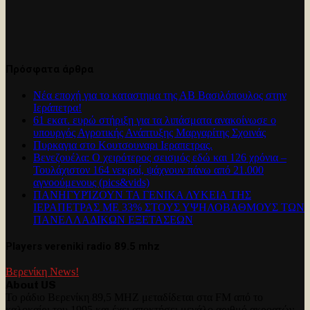
Πρόσφατα άρθρα
Νέα εποχή για το καταστημα της ΑΒ Βασιλόπουλος στην
Ιεράπετρα!
61 εκατ. ευρώ στήριξη για τα λιπάσματα ανακοίνωσε ο
υπουργός Αγροτικής Ανάπτυξης Μαργαρίτης Σχοινάς
Πυρκαγια στο Κουτσουναρι Ιεραπετρας.
Βενεζουέλα: Ο χειρότερος σεισμός εδώ και 126 χρόνια –
Τουλάχιστον 164 νεκροί, ψάχνουν πάνω από 21.000
αγνοούμενους (pics&vids)
ΠΑΝΗΓΥΡΊΖΟΥΝ ΤΑ ΓΕΝΙΚΑ ΛΥΚΕΙΑ ΤΗΣ
ΙΕΡΑΠΕΤΡΑΣ ΜΕ 33% ΣΤΟΥΣ ΥΨΗΛΟΒΑΘΜΟΥΣ ΤΩΝ
ΠΑΝΕΛΛΑΔΙΚΩΝ ΕΞΕΤΑΣΕΩΝ
Players vereniki radio 89.5 mhz
Βερενίκη News!
About US
Το ράδιο Βερενίκη 89,5 MHZ μεταδίδεται στα FM από το
καλοκαίρι του 1995 και έχει αποκτήσει μεγάλο αριθμό ακροατών