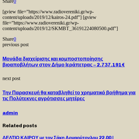
Share
0
[gview file=”https://www.radiovereniki.gr/wp-
content/uploads/2019/12/kairos-24.pdf”] [gview
file=”https://www.radiovereniki.gr/wp-
content/uploads/2019/12/SKMBT_36191224080500.pdf”]
Share
0
previous post
Μονάδα διαχείρισης και κομποστοποίησης
βιοαποβλήτων στον Δήμο Ιεράπετρας – 2.737.191€
next post
Την Παρασκευή θα καταβληθεί το χρηματικό βοήθημα για
τις Πολύτεκνες αγρότισσες μητέρες
admin
Related posts
ΔΕΛΤΙΟ ΚΑΙΡΟΥ με τον Σάκη Αρναούτογλου 22.00 |