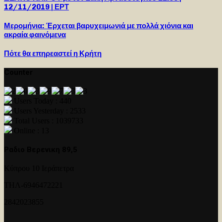
12/11/2019 | ΕΡΤ
Μερομήνια: Έρχεται βαρυχειμωνιά με πολλά χιόνια και
ακραία φαινόμενα
Πότε θα επηρεαστεί η Κρήτη
Counter
Users Today : 440
Users Yesterday : 2533
Total Users : 1039733
Online : 13
Ραδιο Βερενικη 89,5
Κύπρου 10 Ιεράπετρα
ΤΗΛ-6946472221
2842023855