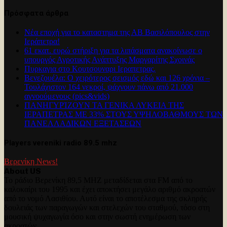
Πρόσφατα άρθρα
Νέα εποχή για το καταστημα της ΑΒ Βασιλόπουλος στην
Ιεράπετρα!
61 εκατ. ευρώ στήριξη για τα λιπάσματα ανακοίνωσε ο
υπουργός Αγροτικής Ανάπτυξης Μαργαρίτης Σχοινάς
Πυρκαγια στο Κουτσουναρι Ιεραπετρας.
Βενεζουέλα: Ο χειρότερος σεισμός εδώ και 126 χρόνια –
Τουλάχιστον 164 νεκροί, ψάχνουν πάνω από 21.000
αγνοούμενους (pics&vids)
ΠΑΝΗΓΥΡΊΖΟΥΝ ΤΑ ΓΕΝΙΚΑ ΛΥΚΕΙΑ ΤΗΣ
ΙΕΡΑΠΕΤΡΑΣ ΜΕ 33% ΣΤΟΥΣ ΥΨΗΛΟΒΑΘΜΟΥΣ ΤΩΝ
ΠΑΝΕΛΛΑΔΙΚΩΝ ΕΞΕΤΑΣΕΩΝ
Players vereniki radio 89.5 mhz
Βερενίκη News!
About US
Το ράδιο Βερενίκη 89,5 MHZ μεταδίδεται στα FM από το
καλοκαίρι του 1995 και έχει αποκτήσει μεγάλο αριθμό ακροατών
από το νομό Λασιθίου. Αυτό είναι το αποτέλεσμα της σκληρής
δουλειάς των παραγωγών και στελεχών του σταθμού, τόσο στη
μουσική ψυχαγωγία όσο και στην σωστή ενημέρωση των
ακροατών.