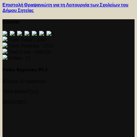
Επιστολή Θραψανιώτη για τη Λειτουργία των Σχολείων του
Δήμου Σητείας
Counter
Users Today : 2262
Users Yesterday : 2533
Total Users : 1041555
Online : 17
Ραδιο Βερενικη 89,5
Κύπρου 10 Ιεράπετρα
ΤΗΛ-6946472221
2842023855