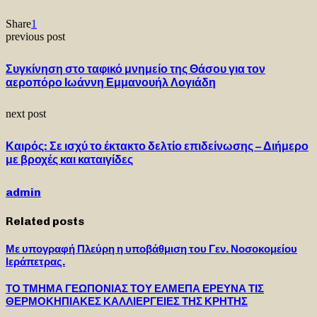
Share
1
previous post
Συγκίνηση στο ταφικό μνημείο της Θάσου για τον
αεροπόρο Ιωάννη Εμμανουήλ Λογιάδη
next post
Καιρός: Σε ισχύ το έκτακτο δελτίο επιδείνωσης – Διήμερο
με βροχές και καταιγίδες
admin
Related posts
Με υπογραφή Πλεύρη η υποβάθμιση του Γεν. Νοσοκομείου
Ιεράπετρας.
ΤΟ ΤΜΗΜΑ ΓΕΩΠΟΝΙΑΣ ΤΟΥ ΕΛΜΕΠΑ ΕΡΕΥΝΑ ΤΙΣ
ΘΕΡΜΟΚΗΠΙΑΚΕΣ ΚΑΛΛΙΕΡΓΕΙΕΣ ΤΗΣ ΚΡΗΤΗΣ