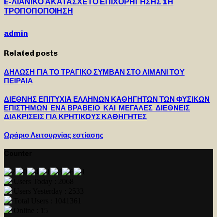
E-ΛΙΑΝΙΚΟ ΑΚΑΤΑΣΧΕΤΟ ΕΠΙΧΟΡΗΓΗΣΗΣ 1Η
ΤΡΟΠΟΠΟΠΟΙΗΣΗ
admin
Related posts
ΔΗΛΩΣΗ ΓΙΑ ΤΟ ΤΡΑΓΙΚΟ ΣΥΜΒΑΝ ΣΤΟ ΛΙΜΑΝΙ ΤΟΥ
ΠΕΙΡΑΙΑ
ΔΙΕΘΝΗΣ ΕΠΙΤΥΧΙΑ ΕΛΛΗΝΩΝ ΚΑΘΗΓΗΤΩΝ ΤΩΝ ΦΥΣΙΚΩΝ
ΕΠΙΣΤΗΜΩΝ ΕΝΑ ΒΡΑΒΕΙΟ ΚΑΙ ΜΕΓΑΛΕΣ ΔΙΕΘΝΕΙΣ
ΔΙΑΚΡΙΣΕΙΣ ΓΙΑ ΚΡΗΤΙΚΟΥΣ ΚΑΘΗΓΗΤΕΣ
Ωράριο Λειτουργίας εστίασης
Counter
Users Today : 2068
Users Yesterday : 2533
Total Users : 1041361
Online : 15