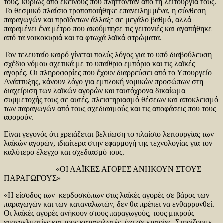
τους, κυρίως από εκείνους που πλήττονταν από τη λειτουργία τους.
Το θεσμικό πλαίσιο τροποποιήθηκε επανειλημμένα, η σύνθεση
παραγωγών και προϊόντων άλλαξε σε μεγάλο βαθμό, αλλά
παραμένει ένα μέτρο που ακούμπησε τις γειτονιές και αγαπήθηκε
από τα νοικοκυριά και τα φτωχά λαϊκά στρώματα.
Τον τελευταίο καιρό γίνεται πολύς λόγος για το υπό διαβούλευση
σχέδιο νόμου σχετικά με το υπαίθριο εμπόριο και τις λαϊκές
αγορές. Οι πληροφορίες που έχουν διαρρεύσει από το Υπουργείο
Ανάπτυξης, κάνουν λόγο για εμπλοκή νομικών προσώπων στη
διαχείριση των λαϊκών αγορών και ταυτόχρονα δικαίωμα
συμμετοχής τους σε αυτές, πλειστηριασμό θέσεων και αποκλεισμό
των παραγωγών από τους σχεδιασμούς και τις αποφάσεις που τους
αφορούν.
Είναι γεγονός ότι χρειάζεται βελτίωση το πλαίσιο λειτουργίας των
λαϊκών αγορών, ιδιαίτερα στην εφαρμογή της τεχνολογίας για τον
καλύτερο έλεγχο και σχεδιασμό τους.
«ΟΙ ΛΑΪΚΕΣ ΑΓΟΡΕΣ ΑΝΗΚΟΥΝ ΣΤΟΥΣ
ΠΑΡΑΓΩΓΟΥΣ»
«Η είσοδος των κερδοσκόπων στις λαϊκές αγορές σε βάρος των
παραγωγών και των καταναλωτών, δεν θα πρέπει να ενθαρρυνθεί.
Οι λαϊκές αγορές ανήκουν στους παραγωγούς, τους μικρούς
επαγγελματίες και τους καταναλωτές, όχι σε εταιρίες. Στηρίζουμε