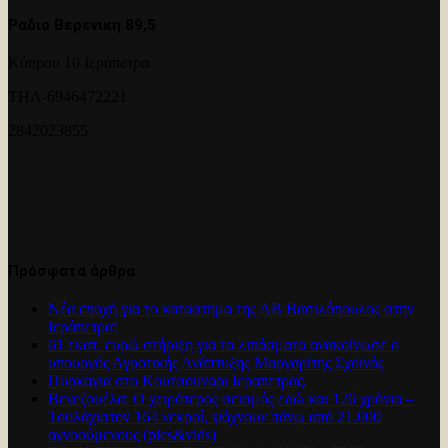
Ραδιο Βερενικη 89,5
Κύπρου 10 Ιεράπετρα
ΤΗΛ-6946472221
2842023855
Πρόσφατα άρθρα
Νέα εποχή για το καταστημα της ΑΒ Βασιλόπουλος στην
Ιεράπετρα!
61 εκατ. ευρώ στήριξη για τα λιπάσματα ανακοίνωσε ο
υπουργός Αγροτικής Ανάπτυξης Μαργαρίτης Σχοινάς
Πυρκαγια στο Κουτσουναρι Ιεραπετρας.
Βενεζουέλα: Ο χειρότερος σεισμός εδώ και 126 χρόνια –
Τουλάχιστον 164 νεκροί, ψάχνουν πάνω από 21.000
αγνοούμενους (pics&vids)