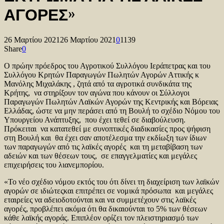
ΑΓΟΡΕΣ»
26 Μαρτίου 2021
26 Μαρτίου 2021
0
1139
Share
0
Ο πρώην πρόεδρος του Αγροτικού Συλλόγου Ιεράπετρας και του
Συλλόγου Κρητών Παραγωγών Πωλητών Αγορών Αττικής κ
Μανόλης Μιχαλάκης , ζητά από τα αγροτικά συνδικάτα της
Κρήτης, να στηρίξουν τον αγώνα που κάνουν οι Σύλλογοι
Παραγωγών Πωλητών Λαϊκών Αγορών της Κεντρικής και Βόρειας
Ελλάδας, ώστε να μην περάσει από τη Βουλή το σχέδιο Νόμου του
Υπουργείου Ανάπτυξης, που έχει τεθεί σε διαβούλευση.
Πρόκειται να κατατεθεί με συνοπτικές διαδικασίες προς ψήφιση
στη Βουλή και θα έχει σαν αποτέλεσμα την εκδίωξη των ίδιων
των παραγωγών από τις λαϊκές αγορές και τη μεταβίβαση των
αδειών και των θέσεων τους, σε επαγγελματίες και μεγάλες
επιχειρήσεις του λιανεμπορίου.
«Το νέο σχέδιο νόμου εκτός του ότι δίνει τη διαχείριση των λαϊκών
αγορών σε ιδιώτεςκαι επιτρέπει σε νομικά πρόσωπα και μεγάλες
εταιρείες να αδειοδοτούνται και να συμμετέχουν στις λαϊκές
αγορές, προβλέπει ακόμα ότι θα δικαιούνται το 5% των θέσεων
κάθε λαϊκής αγοράς. Επιπλέον ορίζει τον πλειστηριασμό των