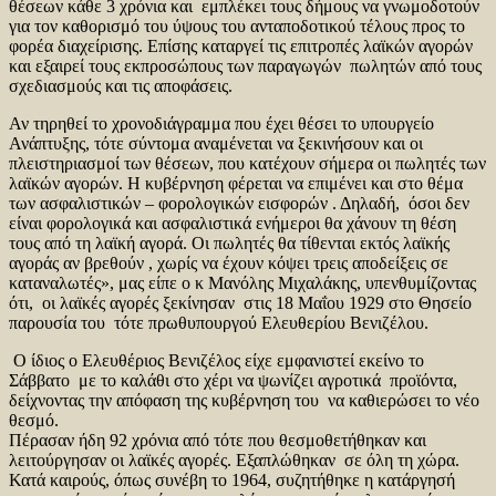
θέσεων κάθε 3 χρόνια και εμπλέκει τους δήμους να γνωμοδοτούν
για τον καθορισμό του ύψους του ανταποδοτικού τέλους προς το
φορέα διαχείρισης. Επίσης καταργεί τις επιτροπές λαϊκών αγορών
και εξαιρεί τους εκπροσώπους των παραγωγών πωλητών από τους
σχεδιασμούς και τις αποφάσεις.
Αν τηρηθεί το χρονοδιάγραμμα που έχει θέσει το υπουργείο
Ανάπτυξης, τότε σύντομα αναμένεται να ξεκινήσουν και οι
πλειστηριασμοί των θέσεων, που κατέχουν σήμερα οι πωλητές των
λαϊκών αγορών. Η κυβέρνηση φέρεται να επιμένει και στο θέμα
των ασφαλιστικών – φορολογικών εισφορών . Δηλαδή, όσοι δεν
είναι φορολογικά και ασφαλιστικά ενήμεροι θα χάνουν τη θέση
τους από τη λαϊκή αγορά. Οι πωλητές θα τίθενται εκτός λαϊκής
αγοράς αν βρεθούν , χωρίς να έχουν κόψει τρεις αποδείξεις σε
καταναλωτές», μας είπε ο κ Μανόλης Μιχαλάκης, υπενθυμίζοντας
ότι, οι λαϊκές αγορές ξεκίνησαν στις 18 Μαΐου 1929 στο Θησείο
παρουσία του τότε πρωθυπουργού Ελευθερίου Βενιζέλου.
Ο ίδιος ο Ελευθέριος Βενιζέλος είχε εμφανιστεί εκείνο το
Σάββατο με το καλάθι στο χέρι να ψωνίζει αγροτικά προϊόντα,
δείχνοντας την απόφαση της κυβέρνηση του να καθιερώσει το νέο
θεσμό.
Πέρασαν ήδη 92 χρόνια από τότε που θεσμοθετήθηκαν και
λειτούργησαν οι λαϊκές αγορές. Εξαπλώθηκαν σε όλη τη χώρα.
Κατά καιρούς, όπως συνέβη το 1964, συζητήθηκε η κατάργησή