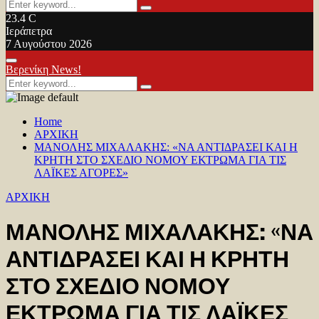
Search
Search
for:
23.4
C
Ιεράπετρα
7 Αυγούστου 2026
Facebook
Twitter
Youtube
Primary
Βερενίκη News!
Menu
Search
Search
for:
Home
ΑΡΧΙΚΗ
ΜΑΝΟΛΗΣ ΜΙΧΑΛΑΚΗΣ: «ΝΑ ΑΝΤΙΔΡΑΣΕΙ ΚΑΙ Η
ΚΡΗΤΗ ΣΤΟ ΣΧΕΔΙΟ ΝΟΜΟΥ ΕΚΤΡΩΜΑ ΓΙΑ ΤΙΣ
ΛΑΪΚΕΣ ΑΓΟΡΕΣ»
ΑΡΧΙΚΗ
ΜΑΝΟΛΗΣ ΜΙΧΑΛΑΚΗΣ: «ΝΑ
ΑΝΤΙΔΡΑΣΕΙ ΚΑΙ Η ΚΡΗΤΗ
ΣΤΟ ΣΧΕΔΙΟ ΝΟΜΟΥ
ΕΚΤΡΩΜΑ ΓΙΑ ΤΙΣ ΛΑΪΚΕΣ