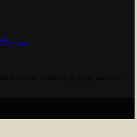
ids)
Ν ΕΞΕΤΑΣΕΩΝ
ασιθίου. Αυτό είναι το αποτέλεσμα της σκληρής δουλειάς των