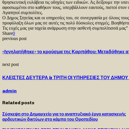
θρησκευτική ευλάβεια τις οδηγίες των ειδικών. Ας δείξουμε την υπ
αφοσιωμένοι στο καθήκον τους, υπερβάλλουν εαυτούς, πιστοί στον ό
Αγαπητοί συμπολίτες.
Ο Δημος Σητείας και οι υπηρεσίες του, σε συνεργασία με όλους τους 
προφύλαξη όλων μας σε αυτές τις πολύ δύσκολες στιγμές. Βοηθήστ
Τις ευχές μας για ταχεία ανάρρωση στην ασθενή συμπολίτισσά μας”
Share
0
previous post
«Ιχνηλατήθηκε» το κρούσμα της Καρπάθου: Μεταδόθηκε α
next post
ΚΛΕΙΣΤΕΣ ΔΕΥΤΕΡΑ & ΤΡΙΤΗ ΟΙ ΥΠΗΡΕΣΙΕΣ ΤΟΥ ΔΗΜΟ
admin
Related posts
Σύσκεψη στο Δημαρχείο για το αναπτυξιακό έργο κατασκευής
αρδευτικών δικτύων στο κάμπο του Οροπεδίου