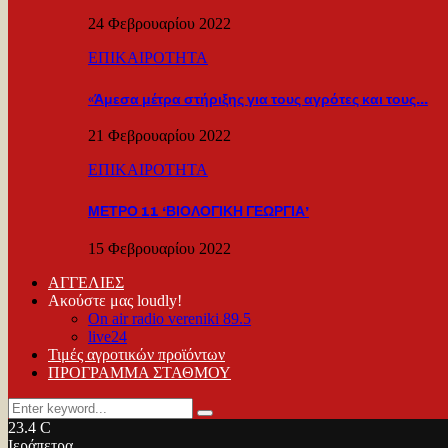
24 Φεβρουαρίου 2022
ΕΠΙΚΑΙΡΟΤΗΤΑ
«Άμεσα μέτρα στήριξης για τους αγρότες και τους…
21 Φεβρουαρίου 2022
ΕΠΙΚΑΙΡΟΤΗΤΑ
ΜΕΤΡΟ 11 ‘ΒΙΟΛΟΓΙΚΗ ΓΕΩΡΓΙΑ’
15 Φεβρουαρίου 2022
ΑΓΓΕΛΙΕΣ
Ακούστε μας loudly!
On air radio vereniki 89.5
live24
Τιμές αγροτικών προϊόντων
ΠΡΟΓΡΑΜΜΑ ΣΤΑΘΜΟΥ
Search
Search
for:
23.4
C
Ιεράπετρα