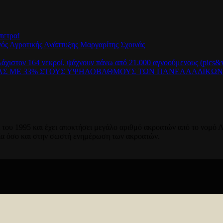
πετρα!
γός Αγροτικής Ανάπτυξης Μαργαρίτης Σχοινάς
λάχιστον 164 νεκροί, ψάχνουν πάνω από 21.000 αγνοούμενους (pics&v
ΡΑΣ ΜΕ 33% ΣΤΟΥΣ ΥΨΗΛΟΒΑΘΜΟΥΣ ΤΩΝ ΠΑΝΕΛΛΑΔΙΚΩ
του 1995 και έχει αποκτήσει μεγάλο αριθμό ακροατών από το νομό Λ
ία όσο και στην σωστή ενημέρωση των ακροατών.