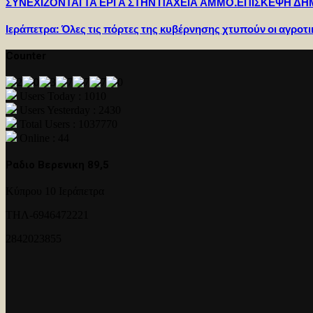
ΣΥΝΕΧΙΖΟΝΤΑΙ ΤΑ ΕΡΓΑ ΣΤΗΝ ΠΑΧΕΙΑ ΑΜΜΟ.ΕΠΙΣΚΕΨΗ Δ
Ιεράπετρα: Όλες τις πόρτες της κυβέρνησης χτυπούν οι αγροτι
Counter
Users Today : 1010
Users Yesterday : 2430
Total Users : 1037770
Online : 44
Ραδιο Βερενικη 89,5
Κύπρου 10 Ιεράπετρα
ΤΗΛ-6946472221
2842023855