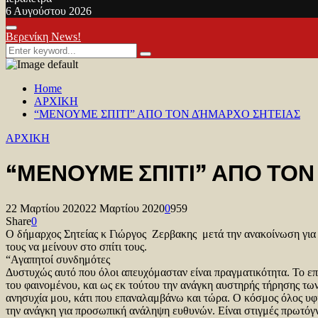
6 Αυγούστου 2026
Facebook
Twitter
Youtube
Primary
Βερενίκη News!
Menu
Search
Search
for:
Home
ΑΡΧΙΚΗ
“ΜΕΝΟΥΜΕ ΣΠΙΤΙ” ΑΠΟ ΤΟΝ ΔΉΜΑΡΧΟ ΣΗΤΕΙΑΣ
ΑΡΧΙΚΗ
“ΜΕΝΟΥΜΕ ΣΠΙΤΙ” ΑΠΟ ΤΟ
22 Μαρτίου 2020
22 Μαρτίου 2020
0
959
Share
0
Ο δήμαρχος Σητείας κ Γιώργος Ζερβακης μετά την ανακοίνωση για
τους να μείνουν στο σπίτι τους.
“Αγαπητοί συνδημότες
Δυστυχώς αυτό που όλοι απευχόμασταν είναι πραγματικότητα. Το επ
του φαινομένου, και ως εκ τούτου την ανάγκη αυστηρής τήρησης τω
ανησυχία μου, κάτι που επαναλαμβάνω και τώρα. Ο κόσμος όλος υφίσ
την ανάγκη για προσωπική ανάληψη ευθυνών. Είναι στιγμές πρωτόγν