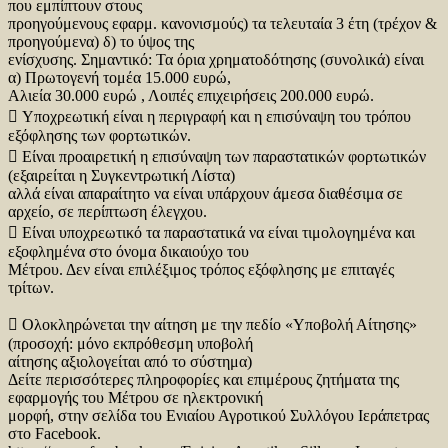
που εμπίπτουν στους
προηγούμενους εφαρμ. κανονισμούς) τα τελευταία 3 έτη (τρέχον &
προηγούμενα) δ) το ύψος της
ενίσχυσης. Σημαντικό: Τα όρια χρηματοδότησης (συνολικά) είναι
α) Πρωτογενή τομέα 15.000 ευρώ,
Αλιεία 30.000 ευρώ , Λοιπές επιχειρήσεις 200.000 ευρώ.
 Υποχρεωτική είναι η περιγραφή και η επισύναψη του τρόπου
εξόφλησης των φορτωτικών.
 Είναι προαιρετική η επισύναψη των παραστατικών φορτωτικών
(εξαιρείται η Συγκεντρωτική Λίστα)
αλλά είναι απαραίτητο να είναι υπάρχουν άμεσα διαθέσιμα σε
αρχείο, σε περίπτωση έλεγχου.
 Είναι υποχρεωτικό τα παραστατικά να είναι τιμολογημένα και
εξοφλημένα στο όνομα δικαιούχο του
Μέτρου. Δεν είναι επιλέξιμος τρόπος εξόφλησης με επιταγές
τρίτων.
 Ολοκληρώνεται την αίτηση με την πεδίο «Υποβολή Αίτησης»
(προσοχή: μόνο εκπρόθεσμη υποβολή
αίτησης αξιολογείται από το σύστημα)
Δείτε περισσότερες πληροφορίες και επιμέρους ζητήματα της
εφαρμογής του Μέτρου σε ηλεκτρονική
μορφή, στην σελίδα του Ενιαίου Αγροτικού Συλλόγου Ιεράπετρας
στο Facebook.