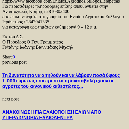
https://www.facebook.com/Eniaios.Agrotikos.Sillogos.Ierapetras
Για περισσότερες πληροφορίες επίσης απευθυνθείτε στην
Αναπτυξιακής Κρήτης / 2810302400
είτε επικοινωνήστε στο γραφείο του Ενιαίου Αγροτικού Συλλόγου
Ιεράπετρας / 2842041335
για καταγραφή ερωτημάτων καθημερινά 9 – 12 π.μ.
Εκ του Δ.Σ.
Ο Πρόεδρος Ο Γεν. Γραμματέας
Γαϊτάνης Ιωάννης Βιαννιτάκης Μιχαήλ
Share
0
previous post
Τη δυνατότητα να αιτηθούν και να λάβουν ποσά ύψους
1.000 ευρώ ως επιστρεπτέα προκαταβολή έχουν οι
αγρότες του κανονικού καθεστώτος…
next post
ΑΝΑΚΟΙΝΩΣΗ ΓΙΑ ΕΛΑΙΟΠΟΗΣΗ ΕΛΙΩΝ ΑΠΟ
ΥΠΕΡΑΙΩΝΟΒΙΑ ΕΛΑΙΟΔΕΝΤΡΑ