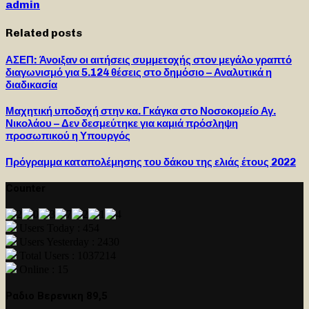
admin
Related posts
ΑΣΕΠ: Άνοιξαν οι αιτήσεις συμμετοχής στον μεγάλο γραπτό
διαγωνισμό για 5.124 θέσεις στο δημόσιο – Αναλυτικά η
διαδικασία
Μαχητική υποδοχή στην κα. Γκάγκα στο Νοσοκομείο Αγ.
Νικολάου – Δεν δεσμεύτηκε για καμιά πρόσληψη
προσωπικού η Υπουργός
Πρόγραμμα καταπολέμησης του δάκου της ελιάς έτους 2022
Counter
Users Today : 454
Users Yesterday : 2430
Total Users : 1037214
Online : 15
Ραδιο Βερενικη 89,5