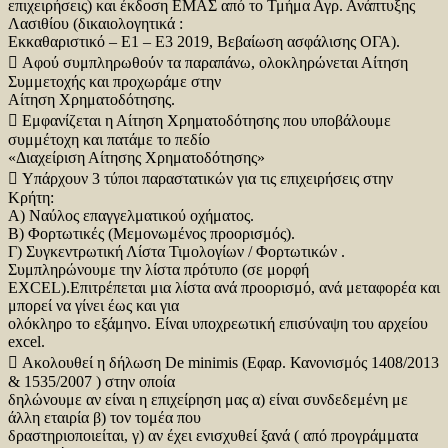
επιχειρήσεις) και έκδοση ΕΜΑΣ από το Τμήμα Αγρ. Ανάπτυξης
Λασιθίου (δικαιολογητικά :
Εκκαθαριστικό – Ε1 – Ε3 2019, Βεβαίωση ασφάλισης ΟΓΑ).
 Αφού συμπληρωθούν τα παραπάνω, ολοκληρώνεται Αίτηση
Συμμετοχής και προχωράμε στην
Αίτηση Χρηματοδότησης.
 Εμφανίζεται η Αίτηση Χρηματοδότησης που υποβάλουμε
συμμέτοχη και πατάμε το πεδίο
«Διαχείριση Αίτησης Χρηματοδότησης»
 Υπάρχουν 3 τύποι παραστατικών για τις επιχειρήσεις στην
Κρήτη:
Α) Ναύλος επαγγελματικού οχήματος.
Β) Φορτωτικές (Μεμονωμένος προορισμός).
Γ) Συγκεντρωτική Λίστα Τιμολογίων / Φορτωτικών .
Συμπληρώνουμε την λίστα πρότυπο (σε μορφή
EXCEL).Επιτρέπεται μια λίστα ανά προορισμό, ανά μεταφορέα και
μπορεί να γίνει έως και για
ολόκληρο το εξάμηνο. Είναι υποχρεωτική επισύναψη του αρχείου
excel.
 Ακολουθεί η δήλωση De minimis (Εφαρ. Κανονισμός 1408/2013
& 1535/2007 ) στην οποία
δηλώνουμε αν είναι η επιχείρηση μας α) είναι συνδεδεμένη με
άλλη εταιρία β) τον τομέα που
δραστηριοποιείται, γ) αν έχει ενισχυθεί ξανά ( από προγράμματα