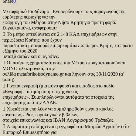
Share
0
Μεταφορικό Ισοδύναμο : Ενημερώνουμε τους παραγωγούς της
ευρύτερης περιοχής για την
εφαρμογή του Μέτρου στην Νήσο Κρήτη για πρώτη φορά.
Συγκεκριμένα, αναφέρουμε:
 Το μέτρο απευθύνεται σε 2.148 ΚΑΔ επιχειρήσεων στην
περιφέρεια Κρήτης, που έχουν
παραστατικά μεταφοράς εμπορευμάτων από/προς Κρήτη, το πρώτο
εξάμηνο του 2020,
μεταξύ αυτών και οι αγρότες.
 Οι αιτήσεις χρηματοδότησης του Μέτρου πραγματοποιούνται
ΜΟΝΟ ηλεκτρονικά, στην
σελίδα metaforikoisodynamo.gr και λήγουν στις 30/11/2020 (α’
φαση).
 Γίνεται εγγραφή (μια μόνο φορά) και είσοδος στο πεδίο
«Εγγραφή – αίτηση συμμετοχής για τις
επιχειρήσεις». Συμπληρώνονται αυτόματα τα στοιχεία της
επιχείρησης από την ΑΑΔΕ.
 Χρειάζεται επιπλέον να συμπληρωθούν είναι ο κύκλος
εργασιών, είδος φορολογικών βιβλίων,
στοιχεία επικοινωνίας και IBAN Λογαριασμού Τράπεζας,
 Απαραίτητη επίσης είναι η εγγραφή στο Μητρώο Αγροτών (είτε
Εμπορικό Επιμελητήριο για