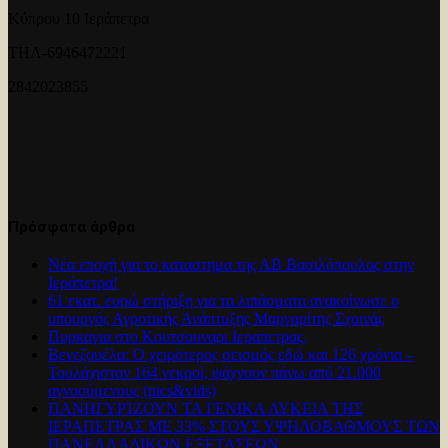
Κύπρου 10 Ιεράπετρα
ΤΗΛ-6946472221
2842023855
Πρόσφατα άρθρα
Νέα εποχή για το καταστημα της ΑΒ Βασιλόπουλος στην
Ιεράπετρα!
61 εκατ. ευρώ στήριξη για τα λιπάσματα ανακοίνωσε ο
υπουργός Αγροτικής Ανάπτυξης Μαργαρίτης Σχοινάς
Πυρκαγια στο Κουτσουναρι Ιεραπετρας.
Βενεζουέλα: Ο χειρότερος σεισμός εδώ και 126 χρόνια –
Τουλάχιστον 164 νεκροί, ψάχνουν πάνω από 21.000
αγνοούμενους (pics&vids)
ΠΑΝΗΓΥΡΊΖΟΥΝ ΤΑ ΓΕΝΙΚΑ ΛΥΚΕΙΑ ΤΗΣ
ΙΕΡΑΠΕΤΡΑΣ ΜΕ 33% ΣΤΟΥΣ ΥΨΗΛΟΒΑΘΜΟΥΣ ΤΩΝ
ΠΑΝΕΛΛΑΔΙΚΩΝ ΕΞΕΤΑΣΕΩΝ