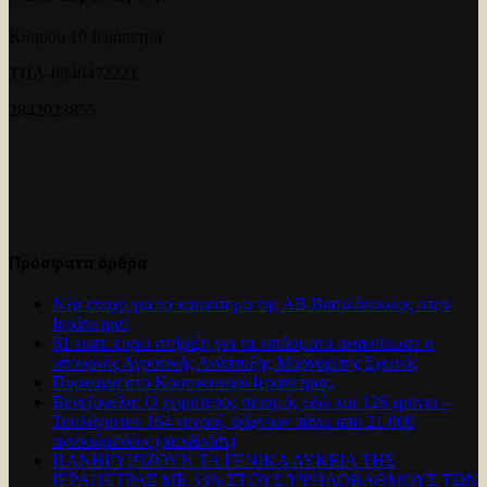
Κύπρου 10 Ιεράπετρα
ΤΗΛ-6946472221
2842023855
Πρόσφατα άρθρα
Νέα εποχή για το καταστημα της ΑΒ Βασιλόπουλος στην
Ιεράπετρα!
61 εκατ. ευρώ στήριξη για τα λιπάσματα ανακοίνωσε ο
υπουργός Αγροτικής Ανάπτυξης Μαργαρίτης Σχοινάς
Πυρκαγια στο Κουτσουναρι Ιεραπετρας.
Βενεζουέλα: Ο χειρότερος σεισμός εδώ και 126 χρόνια –
Τουλάχιστον 164 νεκροί, ψάχνουν πάνω από 21.000
αγνοούμενους (pics&vids)
ΠΑΝΗΓΥΡΊΖΟΥΝ ΤΑ ΓΕΝΙΚΑ ΛΥΚΕΙΑ ΤΗΣ
ΙΕΡΑΠΕΤΡΑΣ ΜΕ 33% ΣΤΟΥΣ ΥΨΗΛΟΒΑΘΜΟΥΣ ΤΩΝ