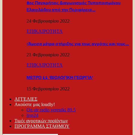
8ος Παγκρήτιος Διαγωνισμός Τυποποιημένου
Ελαιολάδου από την Περιφέρεια…
24 Φεβρουαρίου 2022
ΕΠΙΚΑΙΡΟΤΗΤΑ
«Άμεσα μέτρα στήριξης για τους αγρότες και τους…
21 Φεβρουαρίου 2022
ΕΠΙΚΑΙΡΟΤΗΤΑ
ΜΕΤΡΟ 11 ‘ΒΙΟΛΟΓΙΚΗ ΓΕΩΡΓΙΑ’
15 Φεβρουαρίου 2022
ΑΓΓΕΛΙΕΣ
Ακούστε μας loudly!
On air radio vereniki 89.5
live24
Τιμές αγροτικών προϊόντων
ΠΡΟΓΡΑΜΜΑ ΣΤΑΘΜΟΥ