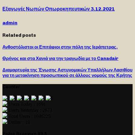
Εξαγωγές Νωπών Οπωροκηπευτικών 3.12.2021
admin
Related posts
Ανθοστόλιστοι οι Επιτάφιοι στην πόλη της Ιεράπετρας.
Θρήνος και στα Χανιά για την τραγωδία με το Canadair
Διαμαρτυρία της Ένωσης Αστυνομικών Υπαλλήλων Λασιθίου
για τη μετακίνηση προσωπικού σε άλλους νομούς της Κρήτης
Counter
Users Today : 1691
Users Yesterday : 2673
Total Users : 1046225
Online : 19
Ραδιο Βερενικη 89,5