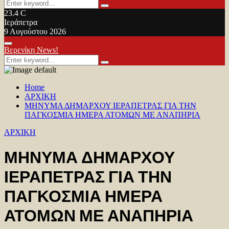
Search
Search
for:
23.4
C
Ιεράπετρα
9 Αυγούστου 2026
Facebook
Twitter
Youtube
Primary
Βερενίκη News!
Menu
Search
Search
for:
Home
ΑΡΧΙΚΗ
ΜΗΝΥΜΑ ΔΗΜΑΡΧΟΥ ΙΕΡΑΠΕΤΡΑΣ ΓΙΑ ΤΗΝ
ΠΑΓΚΟΣΜΙΑ ΗΜΕΡΑ ΑΤΟΜΩΝ ΜΕ ΑΝΑΠΗΡΙΑ
ΑΡΧΙΚΗ
ΜΗΝΥΜΑ ΔΗΜΑΡΧΟΥ
ΙΕΡΑΠΕΤΡΑΣ ΓΙΑ ΤΗΝ
ΠΑΓΚΟΣΜΙΑ ΗΜΕΡΑ
ΑΤΟΜΩΝ ΜΕ ΑΝΑΠΗΡΙΑ