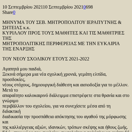
10 Σεπτεμβρίου 2021
10 Σεπτεμβρίου 2021
0
698
Share
0
ΜΗΝΥΜΑ ΤΟΥ ΣΕΒ. ΜΗΤΡΟΠΟΛΙΤΟΥ ΙΕΡΑΠΥΤΝΗΣ &
ΣΗΤΕΙΑΣ κ.κ.
ΚΥΡΙΛΛΟΥ ΠΡΟΣ ΤΟΥΣ ΜΑΘΗΤΕΣ ΚΑΙ ΤΙΣ ΜΑΘΗΤΡΙΕΣ
ΤΗΣ
ΜΗΤΡΟΠΟΛΙΤΙΚΗΣ ΠΕΡΙΦΕΡΕΙΑΣ ΜΕ ΤΗΝ ΕΥΚΑΙΡΙΑ
ΤΗΣ ΕΝΑΡΞΗΣ
ΤΟΥ ΝΕΟΥ ΣΧΟΛΙΚΟΥ ΕΤΟΥΣ 2021-2022
Αγαπητά μου παιδιά,
Ξεκινά σήμερα μια νέα σχολική χρονιά, γεμάτη ελπίδα,
προσδοκίες,
νέους στόχους, δημιουργική διάθεση και αισιοδοξία για το μέλλον.
Μετά το
απαραίτητο καλοκαιρινό διάλειμμα επιστρέφετε στα θρανία και στο
γνώριμο
περιβάλλον του σχολείου, για να συνεχίσετε μέσα από τη
διδακτική
διαδικασία την προσπάθεια απόκτησης του αγαθού της μόρφωσης
και
της καλλιέργειας αξιών, ιδανικών, τρόπων σκέψης και ήθους ζωής.