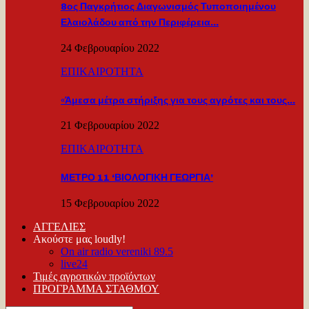
8ος Παγκρήτιος Διαγωνισμός Τυποποιημένου
Ελαιολάδου από την Περιφέρεια…
24 Φεβρουαρίου 2022
ΕΠΙΚΑΙΡΟΤΗΤΑ
«Άμεσα μέτρα στήριξης για τους αγρότες και τους…
21 Φεβρουαρίου 2022
ΕΠΙΚΑΙΡΟΤΗΤΑ
ΜΕΤΡΟ 11 ‘ΒΙΟΛΟΓΙΚΗ ΓΕΩΡΓΙΑ’
15 Φεβρουαρίου 2022
ΑΓΓΕΛΙΕΣ
Ακούστε μας loudly!
On air radio vereniki 89.5
live24
Τιμές αγροτικών προϊόντων
ΠΡΟΓΡΑΜΜΑ ΣΤΑΘΜΟΥ