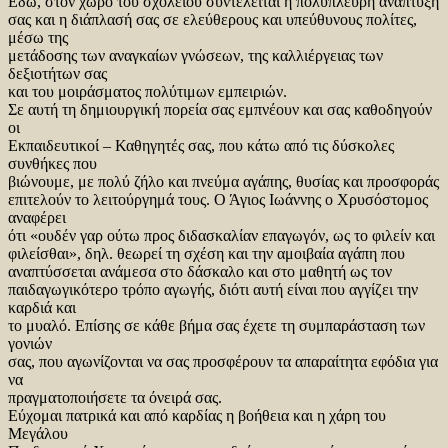
Εδώ, στον χώρο του σχολείου συντελείται η πολύπλευρη ανάπτυξή
σας και η διάπλασή σας σε ελεύθερους και υπεύθυνους πολίτες,
μέσω της
μετάδοσης των αναγκαίων γνώσεων, της καλλιέργειας των
δεξιοτήτων σας
και του μοιράσματος πολύτιμων εμπειριών.
Σε αυτή τη δημιουργική πορεία σας εμπνέουν και σας καθοδηγούν
οι
Εκπαιδευτικοί – Καθηγητές σας, που κάτω από τις δύσκολες
συνθήκες που
βιώνουμε, με πολύ ζήλο και πνεύμα αγάπης, θυσίας και προσφοράς
επιτελούν το λειτούργημά τους. Ο Άγιος Ιωάννης ο Χρυσόστομος
αναφέρει
ότι «ουδέν γαρ ούτω προς διδασκαλίαν επαγωγόν, ως το φιλείν και
φιλείσθαι», δηλ. θεωρεί τη σχέση και την αμοιβαία αγάπη που
αναπτύσσεται ανάμεσα στο δάσκαλο και στο μαθητή ως τον
παιδαγωγικότερο τρόπο αγωγής, διότι αυτή είναι που αγγίζει την
καρδιά και
το μυαλό. Επίσης σε κάθε βήμα σας έχετε τη συμπαράσταση των
γονιών
σας, που αγωνίζονται να σας προσφέρουν τα απαραίτητα εφόδια για
να
πραγματοποιήσετε τα όνειρά σας.
Εύχομαι πατρικά και από καρδίας η βοήθεια και η χάρη του
Μεγάλου