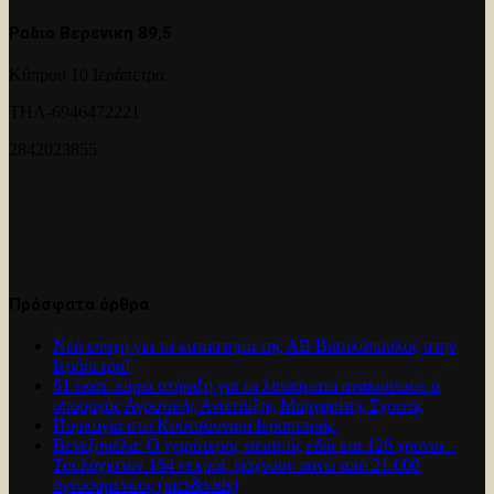
Ραδιο Βερενικη 89,5
Κύπρου 10 Ιεράπετρα
ΤΗΛ-6946472221
2842023855
Πρόσφατα άρθρα
Νέα εποχή για το καταστημα της ΑΒ Βασιλόπουλος στην
Ιεράπετρα!
61 εκατ. ευρώ στήριξη για τα λιπάσματα ανακοίνωσε ο
υπουργός Αγροτικής Ανάπτυξης Μαργαρίτης Σχοινάς
Πυρκαγια στο Κουτσουναρι Ιεραπετρας.
Βενεζουέλα: Ο χειρότερος σεισμός εδώ και 126 χρόνια –
Τουλάχιστον 164 νεκροί, ψάχνουν πάνω από 21.000
αγνοούμενους (pics&vids)