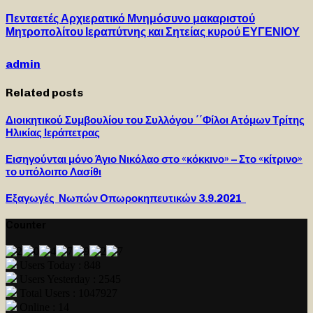
Πενταετές Αρχιερατικό Μνημόσυνο μακαριστού
Μητροπολίτου Ιεραπύτνης και Σητείας κυρού ΕΥΓΕΝΙΟΥ
admin
Related posts
Διοικητικού Συμβουλίου του Συλλόγου ΄΄Φίλοι Ατόμων Τρίτης
Ηλικίας Ιεράπετρας
Εισηγούνται μόνο Άγιο Νικόλαο στο «κόκκινο» – Στο «κίτρινο»
το υπόλοιπο Λασίθι
Εξαγωγές Νωπών Οπωροκηπευτικών 3.9.2021
Counter
Users Today : 848
Users Yesterday : 2545
Total Users : 1047927
Online : 14