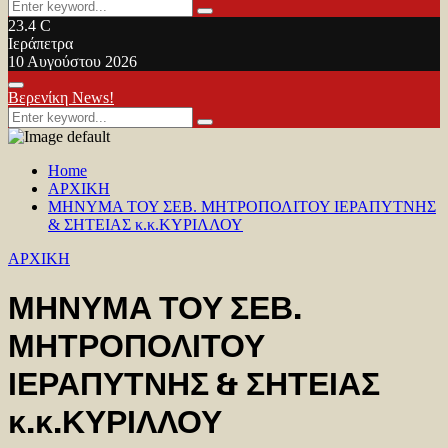
Search
Search
for:
23.4
C
Ιεράπετρα
10 Αυγούστου 2026
Facebook
Twitter
Youtube
Primary
Βερενίκη News!
Menu
Search
Search
for:
Home
ΑΡΧΙΚΗ
ΜΗΝΥΜΑ ΤΟΥ ΣΕΒ. ΜΗΤΡΟΠΟΛΙΤΟΥ ΙΕΡΑΠΥΤΝΗΣ
& ΣΗΤΕΙΑΣ κ.κ.ΚΥΡΙΛΛΟΥ
ΑΡΧΙΚΗ
ΜΗΝΥΜΑ ΤΟΥ ΣΕΒ.
ΜΗΤΡΟΠΟΛΙΤΟΥ
ΙΕΡΑΠΥΤΝΗΣ & ΣΗΤΕΙΑΣ
κ.κ.ΚΥΡΙΛΛΟΥ